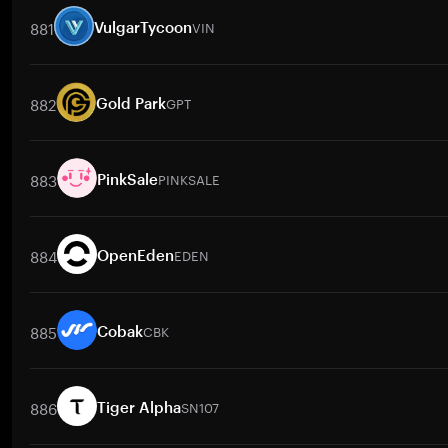
881
VIN
VulgarTycoon
交易對
VIN
/
BTC
VIN
/
ETH
VIN
/
USDT
VIN
/
BNB
VIN
/
XRP
882
GPT
Gold Park
交易對
GPT
/
BTC
GPT
/
ETH
GPT
/
USDT
GPT
/
BNB
GPT
/
X
883
PINKSALE
PinkSale
交易對
PINKSALE
/
BTC
PINKSALE
/
ETH
PINKSALE
/
USDT
PIN
884
EDEN
OpenEden
交易對
EDEN
/
BTC
EDEN
/
ETH
EDEN
/
USDT
EDEN
/
BNB
E
885
CBK
Cobak
交易對
CBK
/
BTC
CBK
/
ETH
CBK
/
USDT
CBK
/
BNB
CBK
/
886
SN107
Tiger Alpha