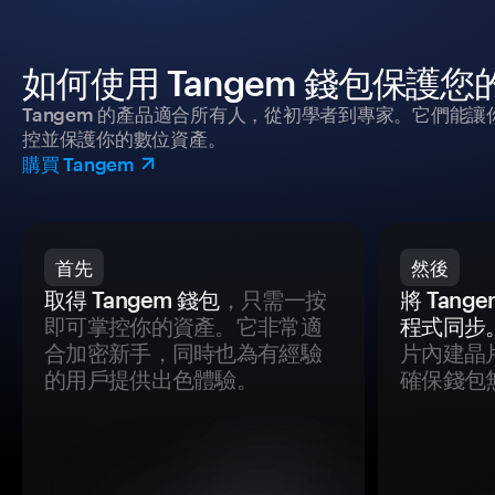
如何使用 Tangem 錢包保護
Tangem 的產品適合所有人，從初學者到專家。它們能讓
控並保護你的數位資產。
購買 Tangem
首先
然後
取得 Tangem 錢包
，只需一按
將 Tan
即可掌控你的資產。它非常適
程式同步
合加密新手，同時也為有經驗
片內建晶
的用戶提供出色體驗。
確保錢包