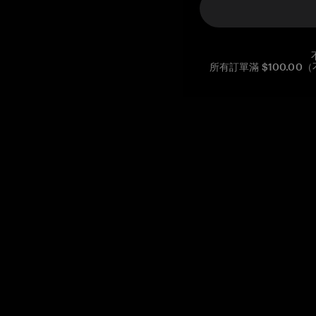
所有訂單滿 $100.0
Reg. No CHE-390.112.525
Global Headquarters, Tangem AG
Baarerstrasse 10
,
6300 Zug
,
Switzerland
support@tangem.com
提供電子郵件即表示您已閱讀並理解我們的
隱私政策
開始
如何開始使用加密貨幣
什麼是冷錢包？