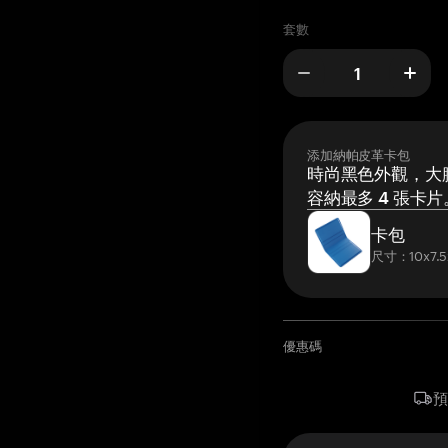
套數
添加納帕皮革卡包
時尚黑色外觀，大膽
容納最多 4 張卡片
卡包
尺寸：10x7.5
優惠碼