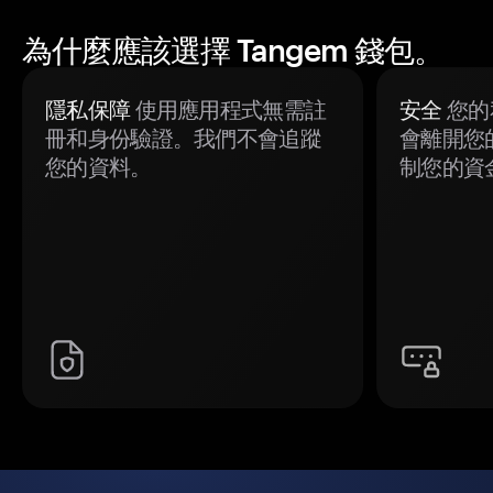
為什麼應該選擇 Tangem 錢包。
隱私保障
使用應用程式無需註
安全
您的
冊和身份驗證。我們不會追蹤
會離開您
您的資料。
制您的資