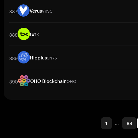
交易對
SN107
/
BTC
SN107
/
ETH
SN107
/
USDT
SN107
/
BNB
887
VRSC
Verus
交易對
VRSC
/
PKR
VRSC
/
IDR
VRSC
/
BTC
VRSC
/
ETH
VR
888
TX
tx
交易對
TX
/
BTC
TX
/
ETH
TX
/
USDT
TX
/
BNB
TX
/
XRP
889
SN75
Hippius
交易對
SN75
/
BTC
SN75
/
ETH
SN75
/
USDT
SN75
/
BNB
SN
890
OHO
OHO Blockchain
交易對
OHO
/
BTC
OHO
/
ETH
OHO
/
USDT
OHO
/
BNB
OH
1
…
88