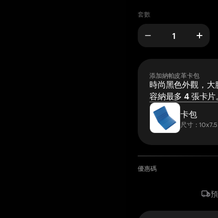
套數
添加納帕皮革卡包
時尚黑色外觀，大膽
容納最多 4 張卡片
卡包
尺寸：10x7.5
優惠碼