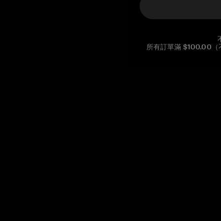
所有訂單滿 $100.0
Reg. No CHE-390.112.525
Global Headquarters, Tangem AG
Baarerstrasse 10
,
6300 Zug
,
Switzerland
support@tangem.com
提供電子郵件即表示您已閱讀並理解我們的
隱私政策
開始
如何開始使用加密貨幣
什麼是冷錢包？