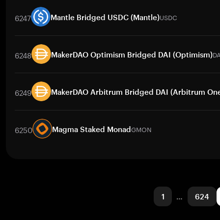
交易對
CMETH
/
BTC
CMETH
/
ETH
CMETH
/
USDT
CMETH
/
B
6247
USDC
Mantle Bridged USDC (Mantle)
交易對
USDC
/
PHP
USDC
/
USD
USDC
/
USDT
USDC
/
PKR
U
6248
DA
MakerDAO Optimism Bridged DAI (Optimism)
交易對
DAI
/
BTC
DAI
/
ETH
DAI
/
USDT
DAI
/
BNB
DAI
/
XRP
6249
MakerDAO Arbitrum Bridged DAI (Arbitrum On
交易對
DAI
/
BTC
DAI
/
ETH
DAI
/
USDT
DAI
/
BNB
DAI
/
XRP
6250
GMON
Magma Staked Monad
交易對
GMON
/
BTC
GMON
/
ETH
GMON
/
USDT
GMON
/
BNB
1
…
624