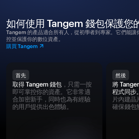
如何使用 Tangem 錢包保護
Tangem 的產品適合所有人，從初學者到專家。它們能讓
控並保護你的數位資產。
購買 Tangem
首先
然後
取得 Tangem 錢包
，只需一按
將 Tan
即可掌控你的資產。它非常適
程式同步
合加密新手，同時也為有經驗
片內建晶
的用戶提供出色體驗。
確保錢包