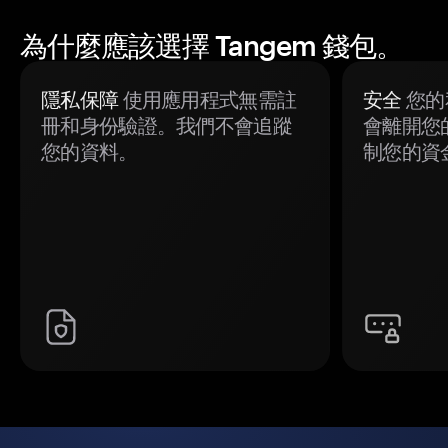
為什麼應該選擇 Tangem 錢包。
隱私保障
使用應用程式無需註
安全
您的
冊和身份驗證。我們不會追蹤
會離開您
您的資料。
制您的資