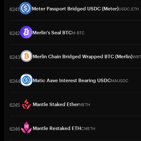
6241
USDC.ETH
Meter Passport Bridged USDC (Meter)
交易對
USDC.ETH
/
BTC
USDC.ETH
/
ETH
USDC.ETH
/
USDT
US
6242
M-BTC
Merlin's Seal BTC
交易對
M-BTC
/
BTC
M-BTC
/
ETH
M-BTC
/
USDT
M-BTC
/
BNB
6243
WB
Merlin Chain Bridged Wrapped BTC (Merlin)
交易對
WBTC
/
BTC
WBTC
/
BTC
WBTC
/
ETH
WBTC
/
USDT
6244
MAUSDC
Matic Aave Interest Bearing USDC
交易對
MAUSDC
/
BTC
MAUSDC
/
ETH
MAUSDC
/
USDT
MAUS
6245
METH
Mantle Staked Ether
交易對
METH
/
BTC
METH
/
ETH
METH
/
USDT
METH
/
BNB
6246
CMETH
Mantle Restaked ETH