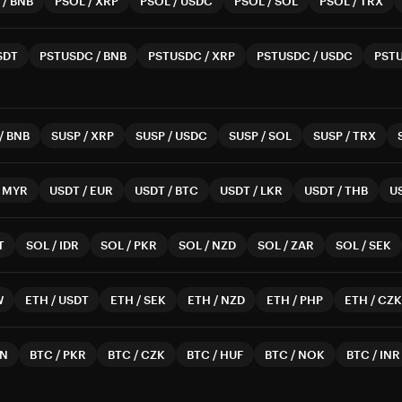
/
BNB
PSOL
/
XRP
PSOL
/
USDC
PSOL
/
SOL
PSOL
/
TRX
SDT
PSTUSDC
/
BNB
PSTUSDC
/
XRP
PSTUSDC
/
USDC
PST
/
BNB
SUSP
/
XRP
SUSP
/
USDC
SUSP
/
SOL
SUSP
/
TRX
/
MYR
USDT
/
EUR
USDT
/
BTC
USDT
/
LKR
USDT
/
THB
U
T
SOL
/
IDR
SOL
/
PKR
SOL
/
NZD
SOL
/
ZAR
SOL
/
SEK
W
ETH
/
USDT
ETH
/
SEK
ETH
/
NZD
ETH
/
PHP
ETH
/
CZK
N
BTC
/
PKR
BTC
/
CZK
BTC
/
HUF
BTC
/
NOK
BTC
/
INR