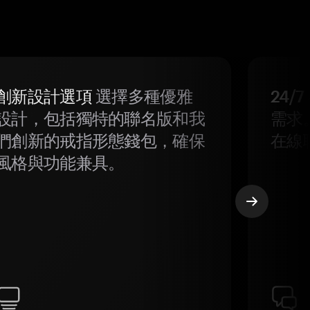
創新設計選項
選擇多種優雅
24/
設計，包括獨特的聯名版和我
需求
們創新的戒指形態錢包，確保
在線
風格與功能兼具。