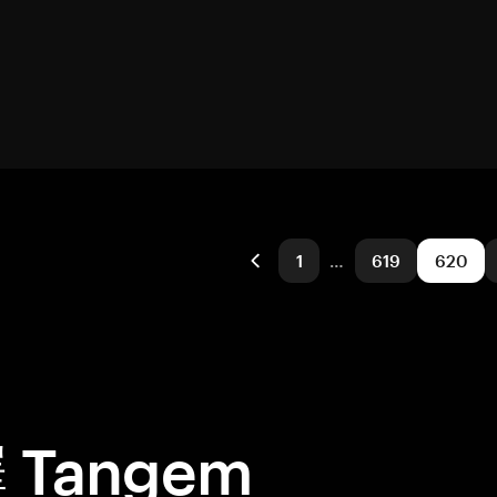
1
…
619
620
Tangem