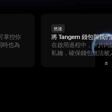
然後
可掌控你
將 Tangem 錢包與
同時也為
在啟用過程中，卡片內
私鑰，確保錢包無法被