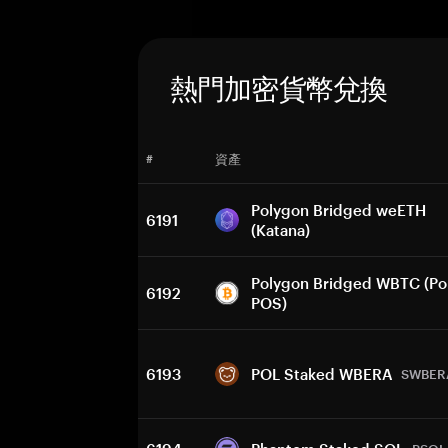
熱門加密貨幣兌換
#
資產
Polygon Bridged weETH
6191
(Katana)
Polygon Bridged WBTC (Po
6192
POS)
6193
POL Staked WBERA
SWBER