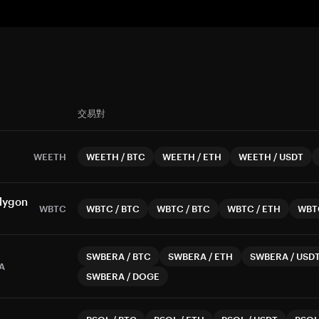
交易對
WEETH
WEETH
/
BTC
WEETH
/
ETH
WEETH
/
USDT
lygon
WBTC
WBTC
/
BTC
WBTC
/
BTC
WBTC
/
ETH
WBT
SWBERA
/
BTC
SWBERA
/
ETH
SWBERA
/
USD
A
SWBERA
/
DOGE