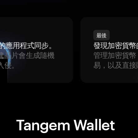
最後
我們的應用程式同步。
發現加密貨幣
建晶片會生成隨機
管理加密貨幣
入侵。
易，以及直接
Tangem Wallet