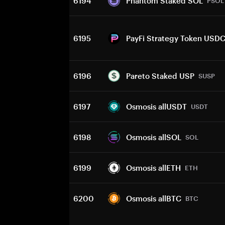
6194
Phantom Staked SOL
PSOL
6195
PayFi Strategy Token USD
6196
Pareto Staked USP
SUSP
6197
Osmosis allUSDT
USDT
6198
Osmosis allSOL
SOL
6199
Osmosis allETH
ETH
6200
Osmosis allBTC
BTC