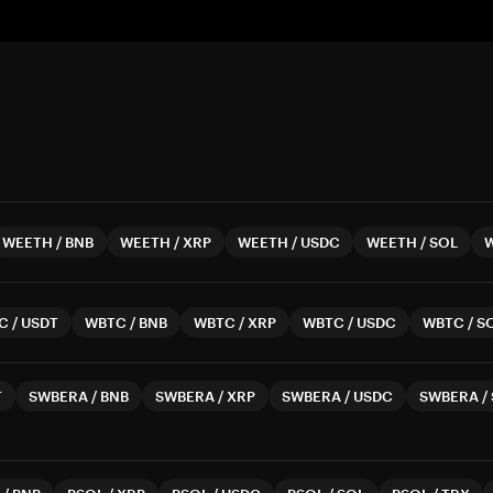
WEETH
/
BNB
WEETH
/
XRP
WEETH
/
USDC
WEETH
/
SOL
C
/
USDT
WBTC
/
BNB
WBTC
/
XRP
WBTC
/
USDC
WBTC
/
S
T
SWBERA
/
BNB
SWBERA
/
XRP
SWBERA
/
USDC
SWBERA
/