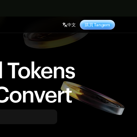
中文
購買 Tangem
d Tokens
Convert