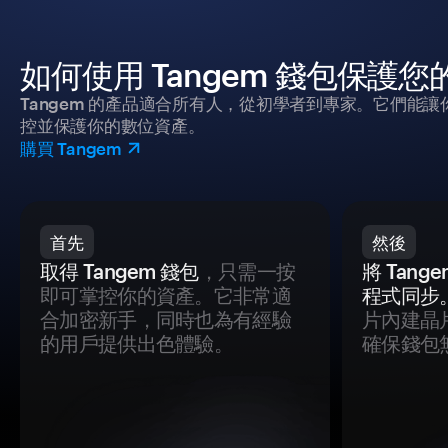
如何使用 Tangem 錢包保護
Tangem 的產品適合所有人，從初學者到專家。它們能讓
控並保護你的數位資產。
購買 Tangem
首先
然後
取得 Tangem 錢包
，只需一按
將 Tan
即可掌控你的資產。它非常適
程式同步
合加密新手，同時也為有經驗
片內建晶
的用戶提供出色體驗。
確保錢包