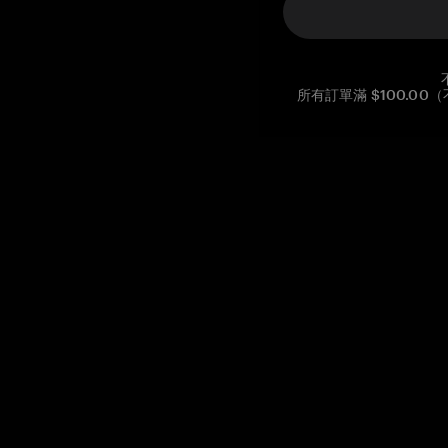
所有訂單滿 $100.0
Reg. No CHE-390.112.525
Global Headquarters, Tangem AG
Baarerstrasse 10
,
6300 Zug
,
Switzerland
support@tangem.com
提供電子郵件即表示您已閱讀並理解我們的
隱私政策
開始
如何開始使用加密貨幣
什麼是冷錢包？