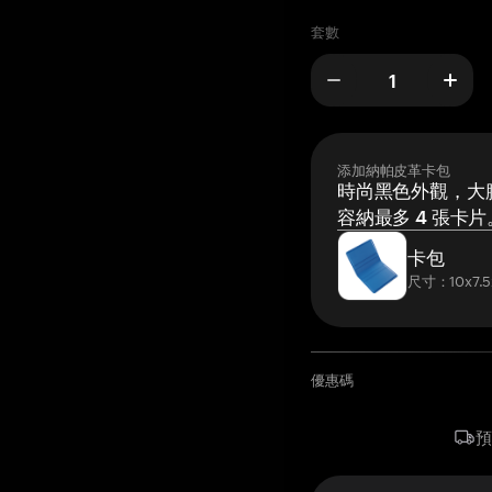
套數
添加納帕皮革卡包
時尚黑色外觀，大膽
容納最多 4 張卡片
卡包
尺寸：10x7.5
優惠碼