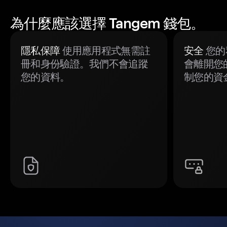
為什麼應該選擇 Tangem 錢包。
隱私保障
使用應用程式無需註
安全
您的
冊和身份驗證。我們不會追蹤
會離開您
您的資料。
制您的資