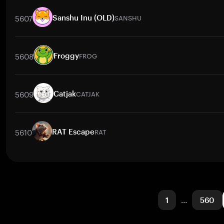
交易對
HOBBES
/
BTC
HOBBES
/
ETH
HOBBES
/
USDT
HOBBES
5607
SANSHU
Sanshu Inu (OLD)
交易對
SANSHU
/
BTC
SANSHU
/
ETH
SANSHU
/
USDT
SANSH
5608
FROG
Froggy
交易對
FROG
/
BTC
FROG
/
ETH
FROG
/
USDT
FROG
/
BNB
5609
CATJAK
Catjak
交易對
CATJAK
/
BTC
CATJAK
/
ETH
CATJAK
/
USDT
CATJAK
/
5610
RAT
RAT Escape
交易對
RAT
/
BTC
RAT
/
ETH
RAT
/
USDT
RAT
/
BNB
RAT
/
XR
1
…
560