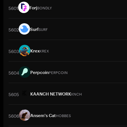
5601
BONDLY
Forj
交易對
BONDLY
/
BTC
BONDLY
/
ETH
BONDLY
/
USDT
BONDLY
5602
SURF
Surf
交易對
SURF
/
BTC
SURF
/
ETH
SURF
/
USDT
SURF
/
BNB
SU
5603
KREX
Krex
交易對
KREX
/
BTC
KREX
/
ETH
KREX
/
USDT
KREX
/
BNB
K
5604
PERPCOIN
Perpcoin
交易對
PERPCOIN
/
BTC
PERPCOIN
/
ETH
PERPCOIN
/
USDT
P
5605
KNCH
KAANCH NETWORK
交易對
KNCH
/
BTC
KNCH
/
ETH
KNCH
/
USDT
KNCH
/
BNB
5606
HOBBES
Ansem's Cat