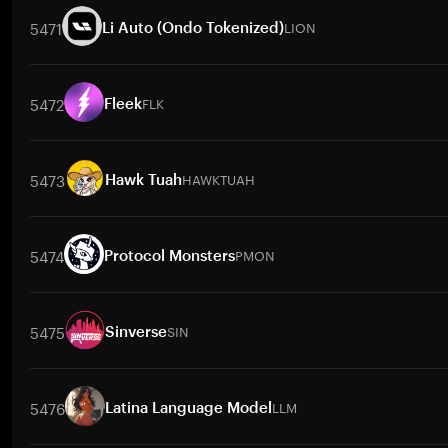
5471
LION
Li Auto (Ondo Tokenized)
交易對
LION
/
PKR
LION
/
NGN
LION
/
BTC
LION
/
ETH
LIO
5472
FLK
Fleek
交易對
FLK
/
BTC
FLK
/
ETH
FLK
/
USDT
FLK
/
BNB
FLK
/
XRP
5473
HAWKTUAH
Hawk Tuah
交易對
HAWKTUAH
/
BTC
HAWKTUAH
/
ETH
HAWKTUAH
/
USDT
5474
PMON
Protocol Monsters
交易對
PMON
/
BTC
PMON
/
ETH
PMON
/
USDT
PMON
/
BNB
5475
SIN
Sinverse
交易對
SIN
/
BTC
SIN
/
ETH
SIN
/
USDT
SIN
/
BNB
SIN
/
XRP
5476
LLM
Latina Language Model