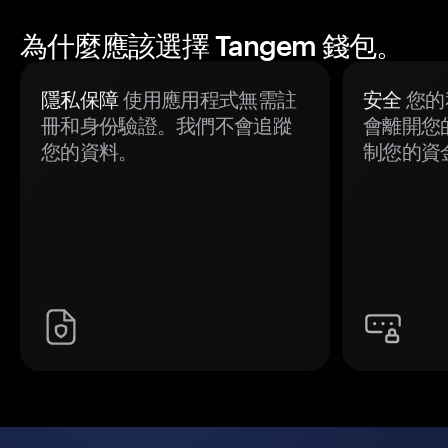
為什麼應該選擇 Tangem 錢包。
隱私保障
使用應用程式無需註
安全
您的
冊和身份驗證。我們不會追蹤
會離開您
您的資料。
制您的資