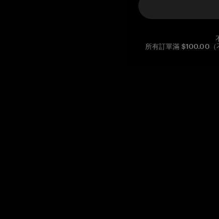
所有訂單滿 $100.0
Reg. No CHE-390.112.525
Global Headquarters, Tangem AG
Baarerstrasse 10
,
6300 Zug
,
Switzerland
support@tangem.com
提供電子郵件即表示您已閱讀並理解我們的
隱私政策
開始
如何開始使用加密貨幣
什麼是冷錢包？