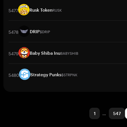
交易對
LLM
/
BTC
LLM
/
ETH
LLM
/
USDT
LLM
/
BNB
LLM
/
X
5477
RUSK
Rusk Token
交易對
RUSK
/
BTC
RUSK
/
ETH
RUSK
/
USDT
RUSK
/
BNB
R
5478
$DRIP
DRIP
交易對
$DRIP
/
BTC
$DRIP
/
ETH
$DRIP
/
USDT
$DRIP
/
BNB
5479
BABYSHIB
Baby Shiba Inu
交易對
BABYSHIB
/
BTC
BABYSHIB
/
ETH
BABYSHIB
/
USDT
BAB
5480
$STRPNK
Strategy Punks
交易對
$STRPNK
/
BTC
$STRPNK
/
ETH
$STRPNK
/
USDT
$STR
1
…
547