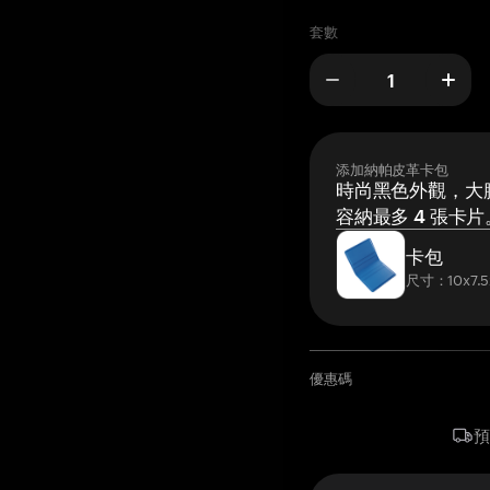
套數
添加納帕皮革卡包
時尚黑色外觀，大膽
容納最多 4 張卡片
卡包
尺寸：10x7.5
優惠碼