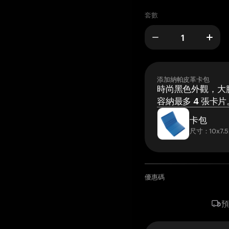
套數
添加納帕皮革卡包
時尚黑色外觀，大膽
容納最多 4 張卡片
卡包
尺寸：10x7.5
優惠碼