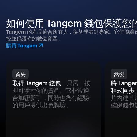
如何使用 Tangem 錢包保護
Tangem 的產品適合所有人，從初學者到專家。它們能讓
控並保護你的數位資產。
購買 Tangem
首先
然後
取得 Tangem 錢包
，只需一按
將 Tan
即可掌控你的資產。它非常適
程式同步
合加密新手，同時也為有經驗
片內建晶
的用戶提供出色體驗。
確保錢包