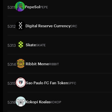
5311
PEPE
PepeSol
交易對
PEPE
/
PKR
PEPE
/
PHP
PEPE
/
USD
PEPE
/
IDR
PEPE
5312
DRC
Digital Reserve Currency
交易對
DRC
/
BTC
DRC
/
ETH
DRC
/
USDT
DRC
/
BNB
DRC
/
5313
SKATE
Skate
交易對
SKATE
/
BTC
SKATE
/
ETH
SKATE
/
USDT
SKATE
/
BNB
5314
RIBBIT
Ribbit Meme
交易對
RIBBIT
/
BTC
RIBBIT
/
ETH
RIBBIT
/
USDT
RIBBIT
/
BNB
5315
SPFC
Sao Paulo FC Fan Token
交易對
SPFC
/
BTC
SPFC
/
ETH
SPFC
/
USDT
SPFC
/
BNB
SP
5316
KOKOP
Kokopi Koalas