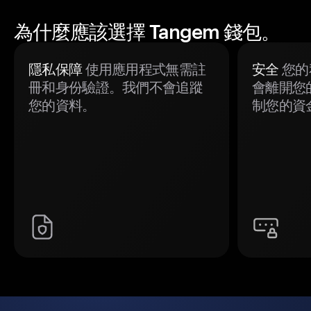
為什麼應該選擇 Tangem 錢包。
隱私保障
使用應用程式無需註
安全
您的
冊和身份驗證。我們不會追蹤
會離開您
您的資料。
制您的資