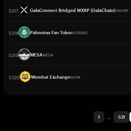
交易對
KOKOP
/
BTC
KOKOP
/
ETH
KOKOP
/
USDT
KOKOP
/
BN
5317
GWXRP
GalaConnect Bridged WXRP (GalaChain)
交易對
GWXRP
/
BTC
GWXRP
/
ETH
GWXRP
/
USDT
GWXRP
/
B
5318
VERDAO
Palmeiras Fan Token
交易對
VERDAO
/
BTC
VERDAO
/
ETH
VERDAO
/
USDT
VERDAO
5319
MESA
MESA
交易對
MESA
/
BTC
MESA
/
ETH
MESA
/
USDT
MESA
/
BNB
5320
WOM
Wombat Exchange
交易對
WOM
/
BTC
WOM
/
ETH
WOM
/
USDT
WOM
/
BNB
W
1
…
531