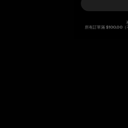
所有訂單滿 $100.0
Reg. No CHE-390.112.525
Global Headquarters, Tangem AG
Baarerstrasse 10
,
6300 Zug
,
Switzerland
support@tangem.com
提供電子郵件即表示您已閱讀並理解我們的
隱私政策
開始
如何開始使用加密貨幣
什麼是冷錢包？