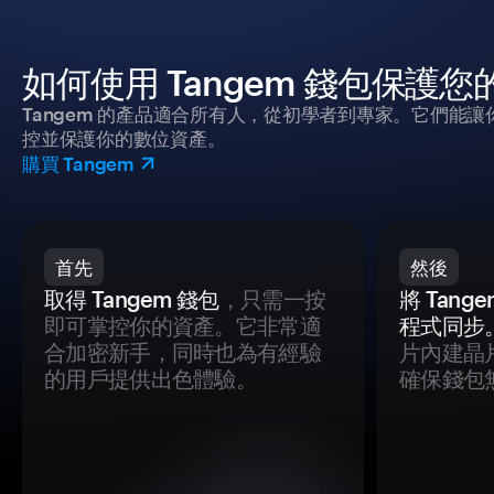
如何使用 Tangem 錢包保護
Tangem 的產品適合所有人，從初學者到專家。它們能讓
控並保護你的數位資產。
購買 Tangem
首先
然後
取得 Tangem 錢包
，只需一按
將 Tan
即可掌控你的資產。它非常適
程式同步
合加密新手，同時也為有經驗
片內建晶
的用戶提供出色體驗。
確保錢包