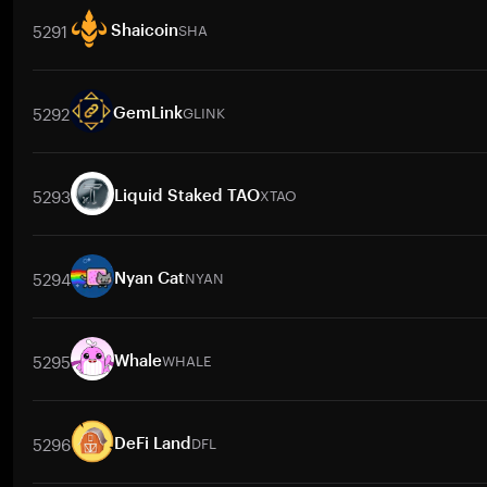
5291
SHA
Shaicoin
交易對
SHA
/
BTC
SHA
/
ETH
SHA
/
USDT
SHA
/
BNB
SHA
/
5292
GLINK
GemLink
交易對
GLINK
/
BTC
GLINK
/
ETH
GLINK
/
USDT
GLINK
/
BNB
5293
XTAO
Liquid Staked TAO
交易對
XTAO
/
BTC
XTAO
/
ETH
XTAO
/
USDT
XTAO
/
BNB
X
5294
NYAN
Nyan Cat
交易對
NYAN
/
BTC
NYAN
/
ETH
NYAN
/
USDT
NYAN
/
BNB
N
5295
WHALE
Whale
交易對
WHALE
/
BTC
WHALE
/
ETH
WHALE
/
USDT
WHALE
/
BN
5296
DFL
DeFi Land