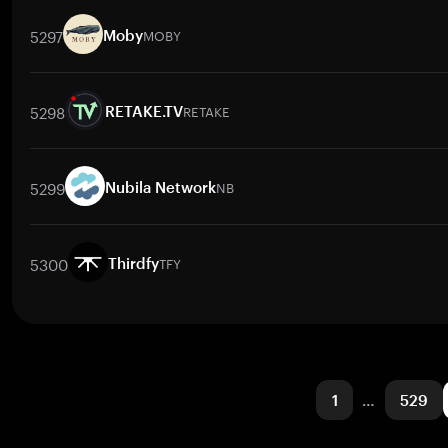
交易對
DFL
/
BTC
DFL
/
ETH
DFL
/
USDT
DFL
/
BNB
DFL
/
XRP
5297
MOBY
Moby
交易對
MOBY
/
BTC
MOBY
/
ETH
MOBY
/
USDT
MOBY
/
BNB
5298
RETAKE
RETAKE.TV
交易對
RETAKE
/
BTC
RETAKE
/
ETH
RETAKE
/
USDT
RETAKE
/
5299
NB
Nubila Network
交易對
NB
/
BTC
NB
/
ETH
NB
/
USDT
NB
/
BNB
NB
/
XRP
5300
TFY
Thirdfy
交易對
TFY
/
BTC
TFY
/
ETH
TFY
/
USDT
TFY
/
BNB
TFY
/
XRP
1
…
529