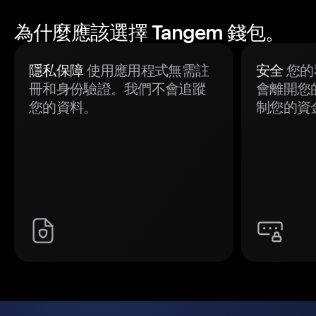
為什麼應該選擇 Tangem 錢包。
隱私保障
使用應用程式無需註
安全
您的
冊和身份驗證。我們不會追蹤
會離開您
您的資料。
制您的資