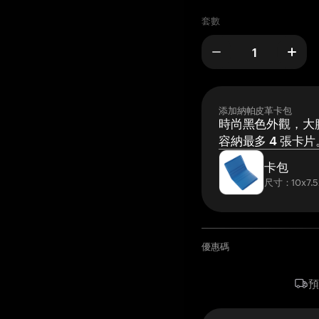
套數
添加納帕皮革卡包
時尚黑色外觀，大膽
容納最多 4 張卡片
卡包
尺寸：10x7.5
優惠碼