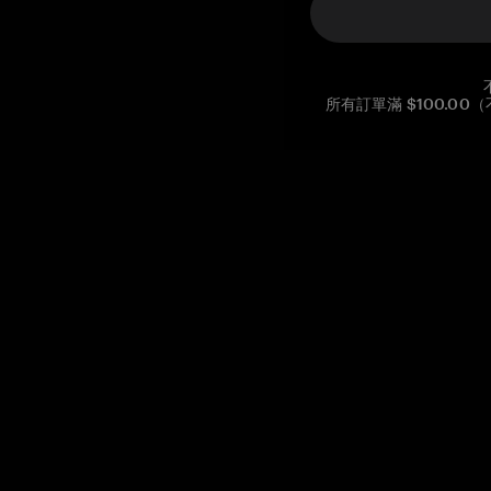
所有訂單滿 $100.0
Reg. No CHE-390.112.525
Global Headquarters, Tangem AG
Baarerstrasse 10
,
6300 Zug
,
Switzerland
support@tangem.com
提供電子郵件即表示您已閱讀並理解我們的
隱私政策
開始
如何開始使用加密貨幣
什麼是冷錢包？