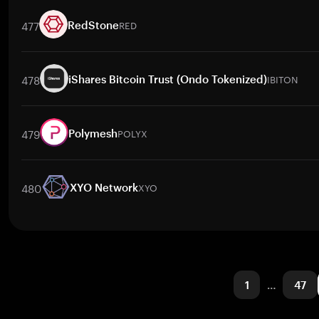
交易對
ARRR
/
BTC
ARRR
/
ETH
ARRR
/
USDT
ARRR
/
BNB
A
477
RED
RedStone
交易對
RED
/
BTC
RED
/
ETH
RED
/
USDT
RED
/
BNB
RED
/
X
478
IBITON
iShares Bitcoin Trust (Ondo Tokenized)
交易對
IBITON
/
BTC
IBITON
/
ETH
IBITON
/
USDT
IBITON
/
BN
479
POLYX
Polymesh
交易對
POLYX
/
BTC
POLYX
/
ETH
POLYX
/
USDT
POLYX
/
BNB
480
XYO
XYO Network
交易對
XYO
/
USD
XYO
/
BTC
XYO
/
ETH
XYO
/
USDT
XYO
/
1
…
47