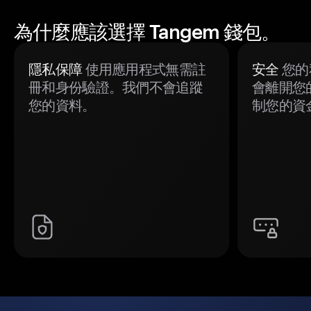
為什麼應該選擇 Tangem 錢包。
隱私保障
使用應用程式無需註
安全
您的
冊和身份驗證。我們不會追蹤
會離開您
您的資料。
制您的資