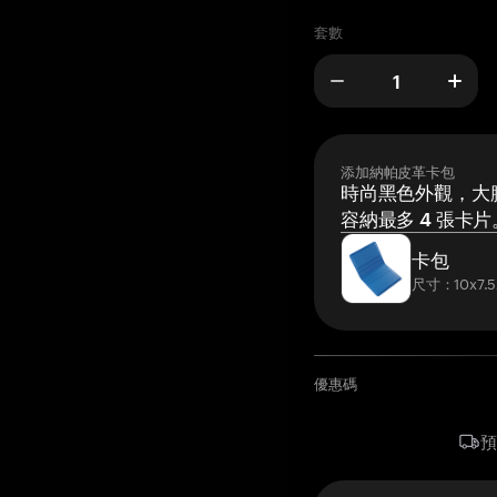
套數
添加納帕皮革卡包
時尚黑色外觀，大膽
容納最多 4 張卡片
卡包
尺寸：10x7.5
優惠碼