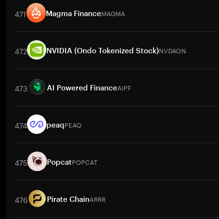
471
MAGMA
Magma Finance
交易對
MAGMA
/
BTC
MAGMA
/
ETH
MAGMA
/
USDT
MAGMA
/
472
NVDAON
NVIDIA (Ondo Tokenized Stock)
交易對
NVDAON
/
BTC
NVDAON
/
ETH
NVDAON
/
USDT
NVDAO
473
AIPF
AI Powered Finance
交易對
AIPF
/
BTC
AIPF
/
ETH
AIPF
/
USDT
AIPF
/
BNB
AIPF
/
474
PEAQ
peaq
交易對
PEAQ
/
BTC
PEAQ
/
ETH
PEAQ
/
USDT
PEAQ
/
BNB
P
475
POPCAT
Popcat
交易對
POPCAT
/
INR
POPCAT
/
BTC
POPCAT
/
ETH
POPCAT
/
476
ARRR
Pirate Chain