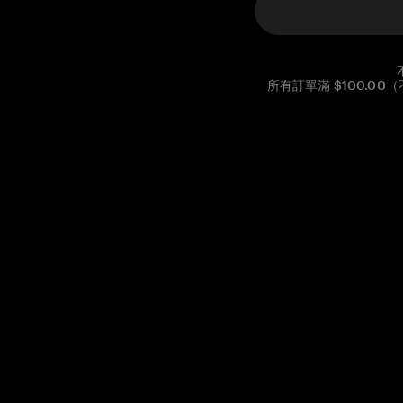
所有訂單滿 $100.0
Reg. No CHE-390.112.525
Global Headquarters, Tangem AG
Baarerstrasse 10
,
6300 Zug
,
Switzerland
support@tangem.com
提供電子郵件即表示您已閱讀並理解我們的
隱私政策
開始
如何開始使用加密貨幣
什麼是冷錢包？