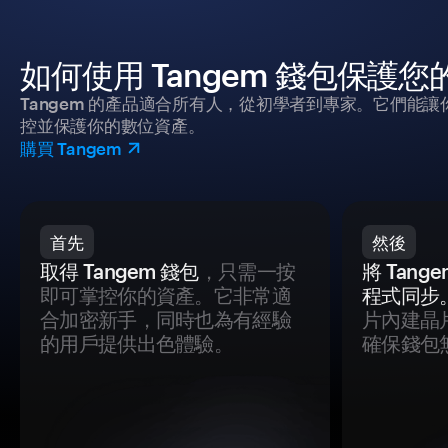
如何使用 Tangem 錢包保護
Tangem 的產品適合所有人，從初學者到專家。它們能讓
控並保護你的數位資產。
購買 Tangem
首先
然後
取得 Tangem 錢包
，只需一按
將 Tan
即可掌控你的資產。它非常適
程式同步
合加密新手，同時也為有經驗
片內建晶
的用戶提供出色體驗。
確保錢包