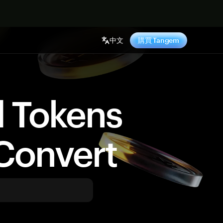
中文
購買 Tangem
d Tokens
Convert