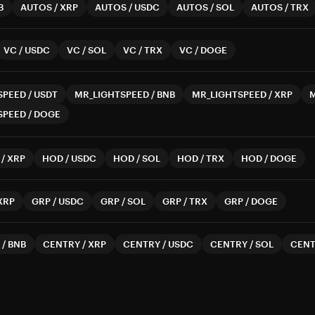
B
AUTOS
/
XRP
AUTOS
/
USDC
AUTOS
/
SOL
AUTOS
/
TRX
VC
/
USDC
VC
/
SOL
VC
/
TRX
VC
/
DOGE
SPEED
/
USDT
MR_LIGHTSPEED
/
BNB
MR_LIGHTSPEED
/
XRP
SPEED
/
DOGE
/
XRP
HOD
/
USDC
HOD
/
SOL
HOD
/
TRX
HOD
/
DOGE
XRP
GRP
/
USDC
GRP
/
SOL
GRP
/
TRX
GRP
/
DOGE
/
BNB
CENTRY
/
XRP
CENTRY
/
USDC
CENTRY
/
SOL
CEN