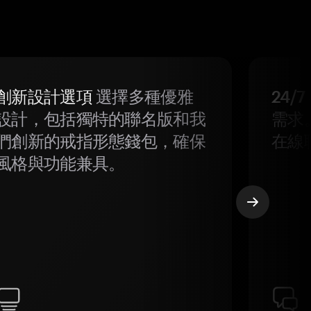
創新設計選項
選擇多種優雅
24/
設計，包括獨特的聯名版和我
需求
們創新的戒指形態錢包，確保
在線
風格與功能兼具。