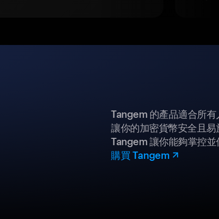
Tangem 的產品適合
讓你的加密貨幣安全且易
Tangem 讓你能夠掌控
購買 Tangem