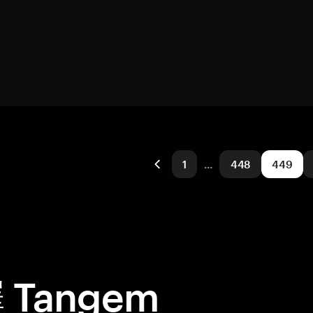
1
…
448
449
Tangem