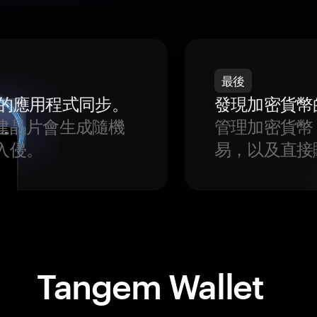
最後
我們的應用程式同步。
發現加密貨幣
建晶片會生成隨機
管理加密貨幣
入侵。
易，以及直接
Tangem Wallet