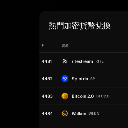
熱門加密貨幣兌換
#
資產
4481
ritestream
RITE
4482
Spintria
SP
4483
Bitcoin 2.0
BTC2.0
4484
Walken
WLKN