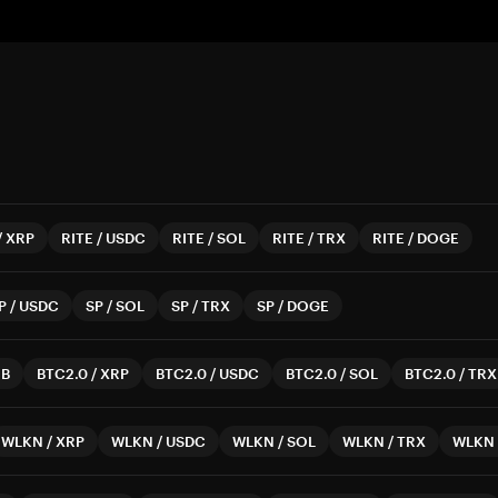
/
XRP
RITE
/
USDC
RITE
/
SOL
RITE
/
TRX
RITE
/
DOGE
P
/
USDC
SP
/
SOL
SP
/
TRX
SP
/
DOGE
NB
BTC2.0
/
XRP
BTC2.0
/
USDC
BTC2.0
/
SOL
BTC2.0
/
TRX
WLKN
/
XRP
WLKN
/
USDC
WLKN
/
SOL
WLKN
/
TRX
WLKN