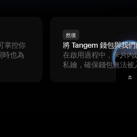
然後
可掌控你
將 Tangem 錢包與
同時也為
在啟用過程中，卡片內
私鑰，確保錢包無法被