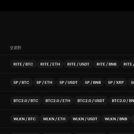
交易對
RITE
/
BTC
RITE
/
ETH
RITE
/
USDT
RITE
/
BNB
RITE
SP
/
BTC
SP
/
ETH
SP
/
USDT
SP
/
BNB
SP
/
XRP
S
BTC2.0
/
BTC
BTC2.0
/
ETH
BTC2.0
/
USDT
BTC2.0
/
B
WLKN
/
BTC
WLKN
/
ETH
WLKN
/
USDT
WLKN
/
BNB