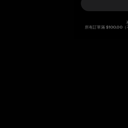
所有訂單滿 $100.0
Reg. No CHE-390.112.525
Global Headquarters, Tangem AG
Baarerstrasse 10
,
6300 Zug
,
Switzerland
support@tangem.com
提供電子郵件即表示您已閱讀並理解我們的
隱私政策
開始
如何開始使用加密貨幣
什麼是冷錢包？