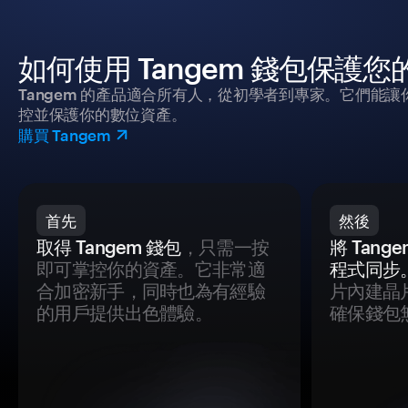
如何使用 Tangem 錢包保護
Tangem 的產品適合所有人，從初學者到專家。它們能讓
控並保護你的數位資產。
購買 Tangem
首先
然後
取得 Tangem 錢包
，只需一按
將 Tan
即可掌控你的資產。它非常適
程式同步
合加密新手，同時也為有經驗
片內建晶
的用戶提供出色體驗。
確保錢包