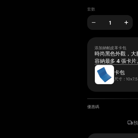
套數
添加納帕皮革卡包
時尚黑色外觀，大膽
容納最多 4 張卡片
卡包
尺寸：10x7.5
優惠碼