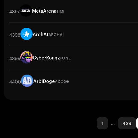
交易對
KROM
/
BTC
KROM
/
ETH
KROM
/
USDT
KROM
/
BNB
4397
TIMI
MetaArena
交易對
TIMI
/
BTC
TIMI
/
ETH
TIMI
/
USDT
TIMI
/
BNB
TIMI
/
4398
ARCHAI
ArchAI
交易對
ARCHAI
/
BTC
ARCHAI
/
ETH
ARCHAI
/
USDT
ARCHAI
/
4399
KONG
CyberKongz
交易對
KONG
/
BTC
KONG
/
ETH
KONG
/
USDT
KONG
/
BNB
4400
ADOGE
ArbiDoge
交易對
ADOGE
/
BTC
ADOGE
/
ETH
ADOGE
/
USDT
ADOGE
/
B
1
…
439