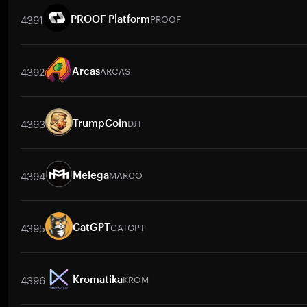
4391
PROOF
PROOF Platform
交易對
PROOF
/
BTC
PROOF
/
ETH
PROOF
/
USDT
PROOF
/
BN
4392
ARCAS
Arcas
交易對
ARCAS
/
BTC
ARCAS
/
ETH
ARCAS
/
USDT
ARCAS
/
BN
4393
DJT
TrumpCoin
交易對
DJT
/
BTC
DJT
/
ETH
DJT
/
USDT
DJT
/
BNB
DJT
/
XRP
4394
MARCO
Melega
交易對
MARCO
/
BTC
MARCO
/
ETH
MARCO
/
USDT
MARCO
/
4395
CATGPT
CatGPT
交易對
CATGPT
/
BTC
CATGPT
/
ETH
CATGPT
/
USDT
CATGPT
4396
KROM
Kromatika