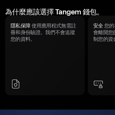
為什麼應該選擇 Tangem 錢包。
隱私保障
使用應用程式無需註
安全
您的
冊和身份驗證。我們不會追蹤
會離開您
您的資料。
制您的資