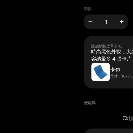
套數
添加納帕皮革卡包
時尚黑色外觀，大膽
容納最多 4 張卡片
卡包
尺寸：10x7.5
優惠碼