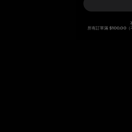
所有訂單滿 $100.0
Reg. No CHE-390.112.525
Global Headquarters, Tangem AG
Baarerstrasse 10
,
6300 Zug
,
Switzerland
support@tangem.com
提供電子郵件即表示您已閱讀並理解我們的
隱私政策
開始
如何開始使用加密貨幣
什麼是冷錢包？