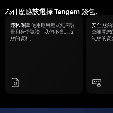
為什麼應該選擇 Tangem 錢包。
隱私保障
使用應用程式無需註
安全
您的
冊和身份驗證。我們不會追蹤
會離開您
您的資料。
制您的資