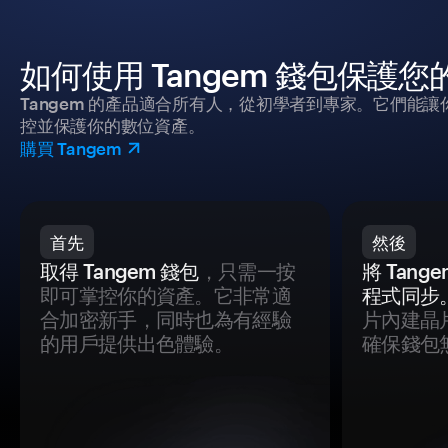
如何使用 Tangem 錢包保護
Tangem 的產品適合所有人，從初學者到專家。它們能讓
控並保護你的數位資產。
購買 Tangem
首先
然後
取得 Tangem 錢包
，只需一按
將 Tan
即可掌控你的資產。它非常適
程式同步
合加密新手，同時也為有經驗
片內建晶
的用戶提供出色體驗。
確保錢包