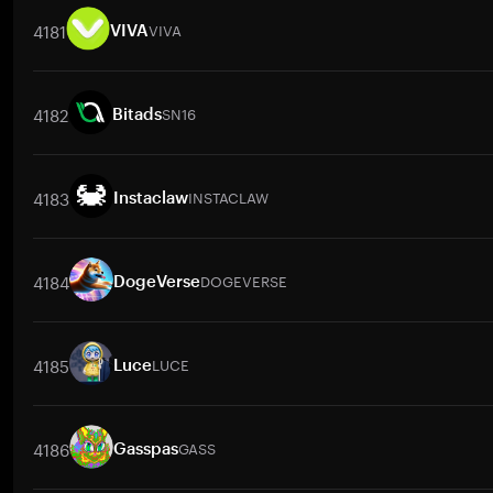
4181
VIVA
VIVA
交易對
VIVA
/
BTC
VIVA
/
ETH
VIVA
/
USDT
VIVA
/
BNB
VIVA
4182
SN16
Bitads
交易對
SN16
/
BTC
SN16
/
ETH
SN16
/
USDT
SN16
/
BNB
SN1
4183
INSTACLAW
Instaclaw
交易對
INSTACLAW
/
BTC
INSTACLAW
/
ETH
INSTACLAW
/
USDT
4184
DOGEVERSE
DogeVerse
交易對
DOGEVERSE
/
BTC
DOGEVERSE
/
ETH
DOGEVERSE
/
USD
4185
LUCE
Luce
交易對
LUCE
/
BTC
LUCE
/
ETH
LUCE
/
USDT
LUCE
/
BNB
LU
4186
GASS
Gasspas