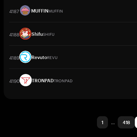
交易對
GASS
/
BTC
GASS
/
ETH
GASS
/
USDT
GASS
/
BNB
GA
4187
MUFFIN
MUFFIN
交易對
MUFFIN
/
BTC
MUFFIN
/
ETH
MUFFIN
/
USDT
MUFFIN
/
4188
SHIFU
Shifu
交易對
SHIFU
/
BTC
SHIFU
/
ETH
SHIFU
/
USDT
SHIFU
/
BNB
4189
REVU
Revuto
交易對
REVU
/
BTC
REVU
/
ETH
REVU
/
USDT
REVU
/
BNB
R
4190
TRONPAD
TRONPAD
交易對
TRONPAD
/
BTC
TRONPAD
/
ETH
TRONPAD
/
USDT
TR
1
…
418