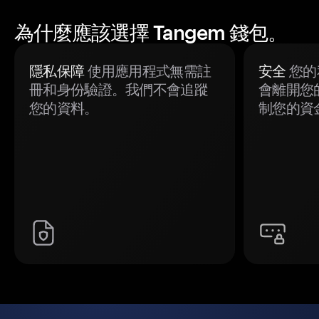
為什麼應該選擇 Tangem 錢包。
隱私保障
使用應用程式無需註
安全
您的
冊和身份驗證。我們不會追蹤
會離開您
您的資料。
制您的資