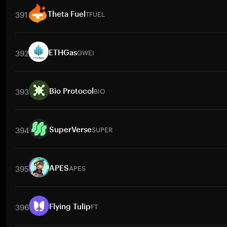
391
TFUEL
Theta Fuel
交易對
TFUEL
/
BTC
TFUEL
/
ETH
TFUEL
/
USDT
TFUEL
/
BNB
392
GWEI
ETHGas
交易對
GWEI
/
BTC
GWEI
/
ETH
GWEI
/
USDT
GWEI
/
BNB
GW
393
BIO
Bio Protocol
交易對
BIO
/
BTC
BIO
/
ETH
BIO
/
USDT
BIO
/
BNB
BIO
/
XRP
394
SUPER
SuperVerse
交易對
SUPER
/
BTC
SUPER
/
ETH
SUPER
/
USDT
SUPER
/
BNB
395
APES
APES
交易對
APES
/
BTC
APES
/
ETH
APES
/
USDT
APES
/
BNB
AP
396
FT
Flying Tulip