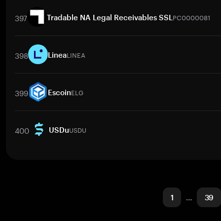
交易對
FT
/
BTC
FT
/
ETH
FT
/
USDT
FT
/
BNB
FT
/
XRP
FT
397
PC0000081
Tradable NA Legal Receivables SSL
交易對
PC0000081
/
BTC
PC0000081
/
ETH
PC0000081
/
USDT
398
LINEA
Linea
交易對
LINEA
/
BTC
LINEA
/
ETH
LINEA
/
USDT
LINEA
/
BNB
399
ELG
Escoin
交易對
ELG
/
BTC
ELG
/
ETH
ELG
/
USDT
ELG
/
BNB
ELG
/
XR
400
USDU
USDu
交易對
USDU
/
BTC
USDU
/
ETH
USDU
/
USDT
USDU
/
BNB
U
1
…
39