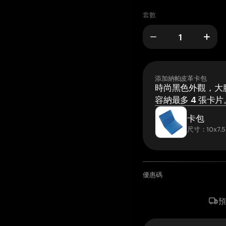
套數
添加納帕皮革卡包
時尚黑色外觀，大膽
容納最多 4 張卡片
卡包
尺寸：10x7.5
優惠碼