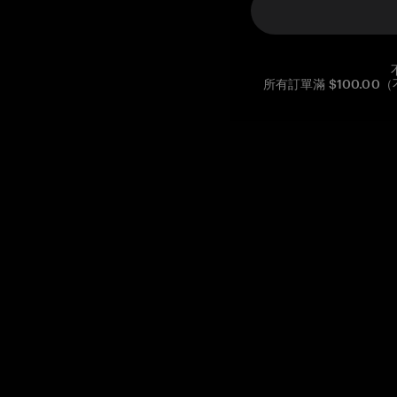
所有訂單滿 $100.0
Reg. No CHE-390.112.525
Global Headquarters, Tangem AG
Baarerstrasse 10
,
6300 Zug
,
Switzerland
support@tangem.com
提供電子郵件即表示您已閱讀並理解我們的
隱私政策
開始
如何開始使用加密貨幣
什麼是冷錢包？