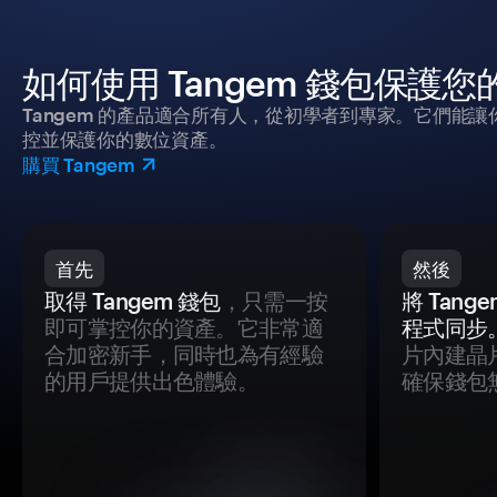
如何使用 Tangem 錢包保護
Tangem 的產品適合所有人，從初學者到專家。它們能讓
控並保護你的數位資產。
購買 Tangem
首先
然後
取得 Tangem 錢包
，只需一按
將 Tan
即可掌控你的資產。它非常適
程式同步
合加密新手，同時也為有經驗
片內建晶
的用戶提供出色體驗。
確保錢包