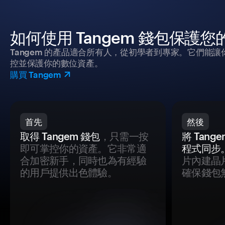
如何使用 Tangem 錢包保護
Tangem 的產品適合所有人，從初學者到專家。它們能讓
控並保護你的數位資產。
購買 Tangem
首先
然後
取得 Tangem 錢包
，只需一按
將 Tan
即可掌控你的資產。它非常適
程式同步
合加密新手，同時也為有經驗
片內建晶
的用戶提供出色體驗。
確保錢包