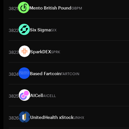
3821
GBPM
Mento British Pound
交易對
GBPM
/
BTC
GBPM
/
ETH
GBPM
/
USDT
GBPM
/
BNB
3822
SIX
Six Sigma
交易對
SIX
/
USD
SIX
/
BTC
SIX
/
ETH
SIX
/
USDT
SIX
/
BNB
3823
SPRK
SparkDEX
交易對
SPRK
/
BTC
SPRK
/
ETH
SPRK
/
USDT
SPRK
/
BNB
SP
3824
FARTCOIN
Based Fartcoin
交易對
FARTCOIN
/
BTC
FARTCOIN
/
ETH
FARTCOIN
/
USDT
F
3825
AICELL
AICell
交易對
AICELL
/
BTC
AICELL
/
ETH
AICELL
/
USDT
AICELL
/
BN
3826
UNHX
UnitedHealth xStock