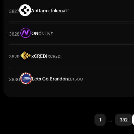
交易對
UNHX
/
BTC
UNHX
/
ETH
UNHX
/
USDT
UNHX
/
BNB
3827
ATF
Antfarm Token
交易對
ATF
/
BTC
ATF
/
ETH
ATF
/
USDT
ATF
/
BNB
ATF
/
XRP
3828
ONLIVE
ON
交易對
ONLIVE
/
BTC
ONLIVE
/
ETH
ONLIVE
/
USDT
ONLIVE
/
3829
XCREDI
xCREDI
交易對
XCREDI
/
BTC
XCREDI
/
ETH
XCREDI
/
USDT
XCREDI
/
B
3830
LETSGO
Lets Go Brandon
交易對
LETSGO
/
BTC
LETSGO
/
ETH
LETSGO
/
USDT
LETSGO
1
…
382