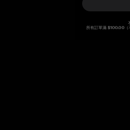
所有訂單滿 $100.0
Reg. No CHE-390.112.525
Global Headquarters, Tangem AG
Baarerstrasse 10
,
6300 Zug
,
Switzerland
support@tangem.com
提供電子郵件即表示您已閱讀並理解我們的
隱私政策
開始
如何開始使用加密貨幣
什麼是冷錢包？