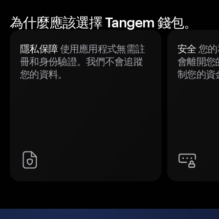
為什麼應該選擇 Tangem 錢包。
隱私保障
使用應用程式無需註
安全
您的
冊和身份驗證。我們不會追蹤
會離開您
您的資料。
制您的資