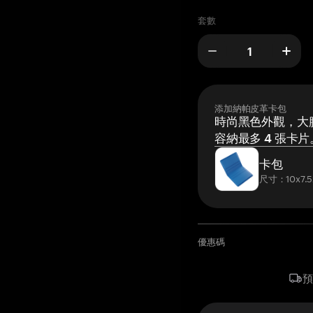
套數
添加納帕皮革卡包
時尚黑色外觀，大膽
容納最多 4 張卡片
卡包
尺寸：10x7.5
優惠碼