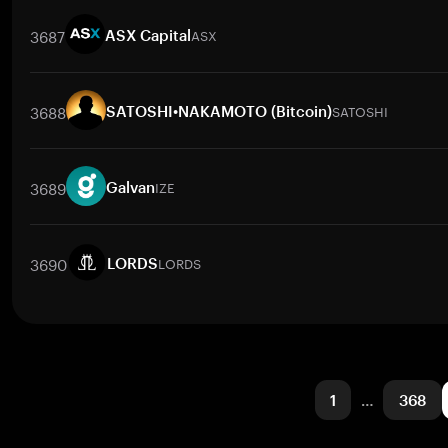
交易對
BLACK
/
BTC
BLACK
/
ETH
BLACK
/
USDT
BLACK
/
BNB
3687
ASX
ASX Capital
交易對
ASX
/
BTC
ASX
/
ETH
ASX
/
USDT
ASX
/
BNB
ASX
/
X
3688
SATOSHI
SATOSHI•NAKAMOTO (Bitcoin)
交易對
SATOSHI
/
USD
SATOSHI
/
PKR
SATOSHI
/
BTC
SATOSH
3689
IZE
Galvan
交易對
IZE
/
BTC
IZE
/
ETH
IZE
/
USDT
IZE
/
BNB
IZE
/
XRP
3690
LORDS
LORDS
交易對
LORDS
/
BTC
LORDS
/
ETH
LORDS
/
USDT
LORDS
/
BNB
1
…
368