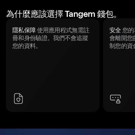
為什麼應該選擇 Tangem 錢包。
隱私保障
使用應用程式無需註
安全
您的
冊和身份驗證。我們不會追蹤
會離開您
您的資料。
制您的資