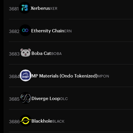
3681
XER
Xerberus
交易對
XER
/
BTC
XER
/
ETH
XER
/
USDT
XER
/
BNB
XER
/
X
3682
ERN
Ethernity Chain
交易對
ERN
/
BTC
ERN
/
ETH
ERN
/
USDT
ERN
/
BNB
ERN
/
3683
BOBA
Boba Cat
交易對
BOBA
/
BTC
BOBA
/
ETH
BOBA
/
USDT
BOBA
/
BNB
B
3684
MPON
MP Materials (Ondo Tokenized)
交易對
MPON
/
BTC
MPON
/
ETH
MPON
/
USDT
MPON
/
BNB
3685
DLC
Diverge Loop
交易對
DLC
/
BTC
DLC
/
ETH
DLC
/
USDT
DLC
/
BNB
DLC
/
X
3686
BLACK
Blackhole