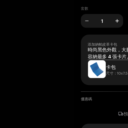
套數
添加納帕皮革卡包
時尚黑色外觀，大膽
容納最多 4 張卡片
卡包
尺寸：10x7.5
優惠碼