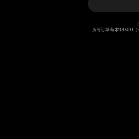
所有訂單滿 $100.0
Reg. No CHE-390.112.525
Global Headquarters, Tangem AG
Baarerstrasse 10
,
6300 Zug
,
Switzerland
support@tangem.com
提供電子郵件即表示您已閱讀並理解我們的
隱私政策
開始
如何開始使用加密貨幣
什麼是冷錢包？