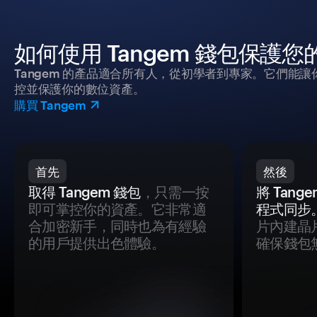
如何使用 Tangem 錢包保護
Tangem 的產品適合所有人，從初學者到專家。它們能讓
控並保護你的數位資產。
購買 Tangem
首先
然後
取得 Tangem 錢包
，只需一按
將 Tan
即可掌控你的資產。它非常適
程式同步
合加密新手，同時也為有經驗
片內建晶
的用戶提供出色體驗。
確保錢包