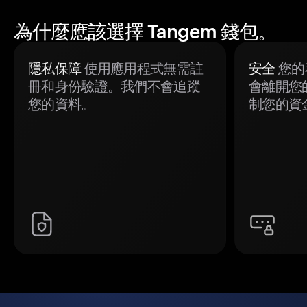
為什麼應該選擇 Tangem 錢包。
隱私保障
使用應用程式無需註
安全
您的
冊和身份驗證。我們不會追蹤
會離開您
您的資料。
制您的資