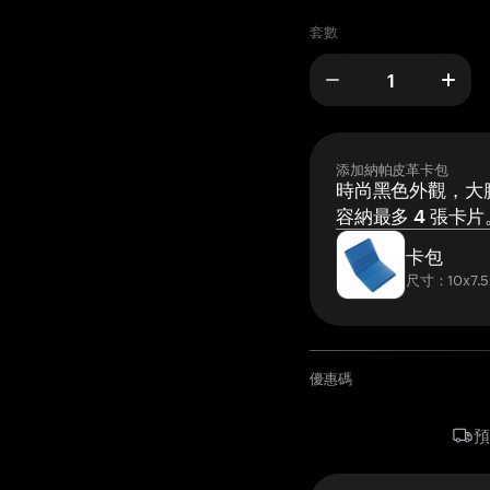
套數
添加納帕皮革卡包
時尚黑色外觀，大膽
容納最多 4 張卡片
卡包
尺寸：10x7.5
優惠碼