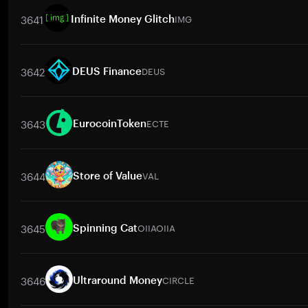
3641
IMG
Infinite Money Glitch
交易對
IMG
/
BTC
IMG
/
ETH
IMG
/
USDT
IMG
/
BNB
IMG
/
X
3642
DEUS
DEUS Finance
交易對
DEUS
/
BTC
DEUS
/
ETH
DEUS
/
USDT
DEUS
/
BNB
DE
3643
ECTE
EurocoinToken
交易對
ECTE
/
BTC
ECTE
/
ETH
ECTE
/
USDT
ECTE
/
BNB
EC
3644
VAL
Store of Value
交易對
VAL
/
BTC
VAL
/
ETH
VAL
/
USDT
VAL
/
BNB
VAL
/
XR
3645
OIIAOIIA
Spinning Cat
交易對
OIIAOIIA
/
BTC
OIIAOIIA
/
ETH
OIIAOIIA
/
USDT
OIIAOII
3646
CIRCLE
Ultraround Money