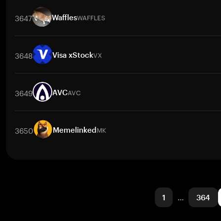
交易對
CIRCLE
/
BTC
CIRCLE
/
ETH
CIRCLE
/
USDT
CIRCLE
/
B
3647
WAFFLES
Waffles
交易對
WAFFLES
/
BTC
WAFFLES
/
ETH
WAFFLES
/
USDT
WAFFL
3648
VX
Visa xStock
交易對
VX
/
BTC
VX
/
ETH
VX
/
USDT
VX
/
BNB
VX
/
XRP
3649
AVC
AVC
交易對
AVC
/
BTC
AVC
/
ETH
AVC
/
USDT
AVC
/
BNB
AVC
/
3650
MK
Memelinked
交易對
MK
/
BTC
MK
/
ETH
MK
/
USDT
MK
/
BNB
MK
/
XRP
1
…
364