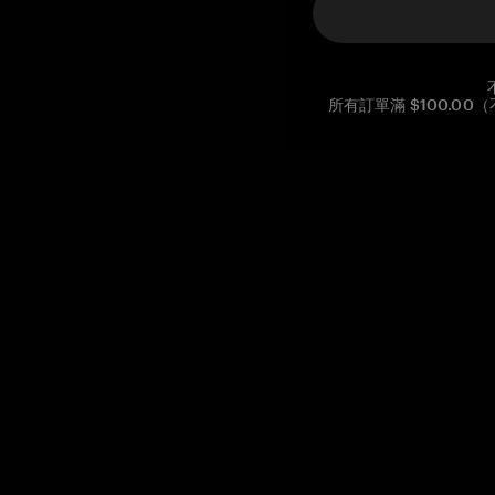
所有訂單滿 $100.0
Reg. No CHE-390.112.525
Global Headquarters, Tangem AG
Baarerstrasse 10
,
6300 Zug
,
Switzerland
support@tangem.com
提供電子郵件即表示您已閱讀並理解我們的
隱私政策
開始
如何開始使用加密貨幣
什麼是冷錢包？