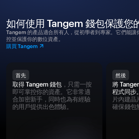
如何使用 Tangem 錢包保護
Tangem 的產品適合所有人，從初學者到專家。它們能讓
控並保護你的數位資產。
購買 Tangem
首先
然後
取得 Tangem 錢包
，只需一按
將 Tan
即可掌控你的資產。它非常適
程式同步
合加密新手，同時也為有經驗
片內建晶
的用戶提供出色體驗。
確保錢包