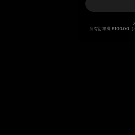
所有訂單滿 $100.0
Reg. No CHE-390.112.525
Global Headquarters, Tangem AG
Baarerstrasse 10
,
6300 Zug
,
Switzerland
support@tangem.com
提供電子郵件即表示您已閱讀並理解我們的
隱私政策
開始
如何開始使用加密貨幣
什麼是冷錢包？