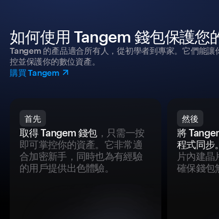
如何使用 Tangem 錢包保護
Tangem 的產品適合所有人，從初學者到專家。它們能讓
控並保護你的數位資產。
購買 Tangem
首先
然後
取得 Tangem 錢包
，只需一按
將 Tan
即可掌控你的資產。它非常適
程式同步
合加密新手，同時也為有經驗
片內建晶
的用戶提供出色體驗。
確保錢包