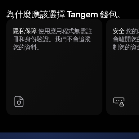
為什麼應該選擇 Tangem 錢包。
隱私保障
使用應用程式無需註
安全
您的
冊和身份驗證。我們不會追蹤
會離開您
您的資料。
制您的資