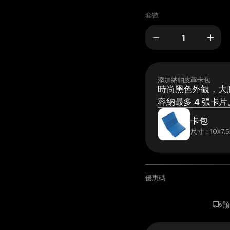
套數
添加納帕皮革卡包
時尚黑色外觀，大膽
容納最多 4 張卡片
卡包
尺寸：10x7.5
優惠碼