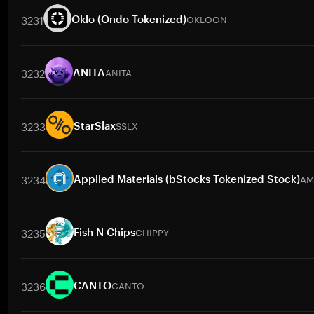
3231
OKLOON
Oklo (Ondo Tokenized)
交易對
OKLOON
/
BTC
OKLOON
/
ETH
OKLOON
/
USDT
OKL
3232
ANITA
ANITA
交易對
ANITA
/
BTC
ANITA
/
ETH
ANITA
/
USDT
ANITA
/
BNB
3233
SSLX
StarSlax
交易對
SSLX
/
BTC
SSLX
/
ETH
SSLX
/
USDT
SSLX
/
BNB
SSL
3234
AM
Applied Materials (bStocks Tokenized Stock)
交易對
AMATB
/
BTC
AMATB
/
ETH
AMATB
/
USDT
AMATB
/
BN
3235
CHIPPY
Fish N Chips
交易對
CHIPPY
/
BTC
CHIPPY
/
ETH
CHIPPY
/
USDT
CHIPPY
/
B
3236
CANTO
CANTO