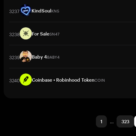
交易對
CANTO
/
BTC
CANTO
/
ETH
CANTO
/
USDT
CANTO
/
B
3237
KNS
KindSoul
交易對
KNS
/
BTC
KNS
/
ETH
KNS
/
USDT
KNS
/
BNB
KNS
/
3238
SN47
For Sale
交易對
SN47
/
BTC
SN47
/
ETH
SN47
/
USDT
SN47
/
BNB
SN
3239
BABY4
Baby 4
交易對
BABY4
/
BTC
BABY4
/
ETH
BABY4
/
USDT
BABY4
/
BNB
3240
COIN
Coinbase • Robinhood Token
交易對
COIN
/
BTC
COIN
/
ETH
COIN
/
USDT
COIN
/
BNB
C
1
…
323