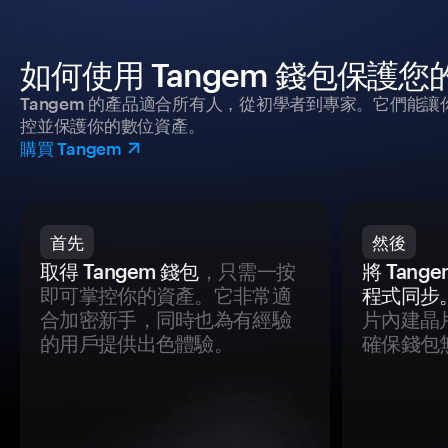
如何使用 Tangem 錢包保護
Tangem 的產品適合所有人，從初學者到專家。它們能讓
控並保護你的數位資產。
購買 Tangem
首先
然後
取得 Tangem 錢包
，只需一按
將 Tan
即可掌控你的資產。它非常適
程式同步
合加密新手，同時也為有經驗
片內建晶
的用戶提供出色體驗。
確保錢包