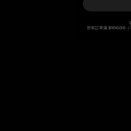
所有訂單滿 $100.0
Reg. No CHE-390.112.525
Global Headquarters, Tangem AG
Baarerstrasse 10
,
6300 Zug
,
Switzerland
support@tangem.com
提供電子郵件即表示您已閱讀並理解我們的
隱私政策
開始
如何開始使用加密貨幣
什麼是冷錢包？