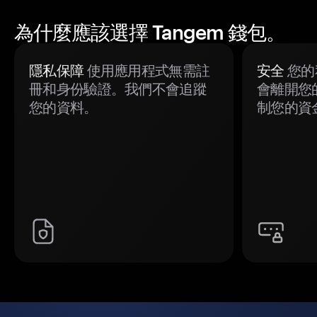
為什麼應該選擇 Tangem 錢包。
隱私保障
使用應用程式無需註
安全
您的
冊和身份驗證。我們不會追蹤
會離開您
您的資料。
制您的資