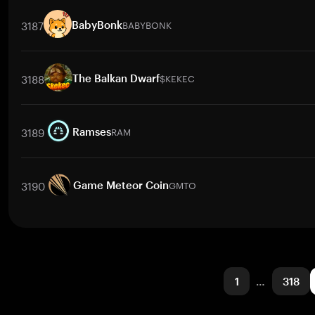
交易對
DUREV
/
BTC
DUREV
/
ETH
DUREV
/
USDT
DUREV
/
BNB
3187
BABYBONK
BabyBonk
交易對
BABYBONK
/
BTC
BABYBONK
/
ETH
BABYBONK
/
USDT
3188
$KEKEC
The Balkan Dwarf
交易對
$KEKEC
/
BTC
$KEKEC
/
ETH
$KEKEC
/
USDT
$KEKEC
3189
RAM
Ramses
交易對
RAM
/
USD
RAM
/
INR
RAM
/
BTC
RAM
/
ETH
RAM
/
3190
GMTO
Game Meteor Coin
交易對
GMTO
/
BTC
GMTO
/
ETH
GMTO
/
USDT
GMTO
/
BNB
1
…
318