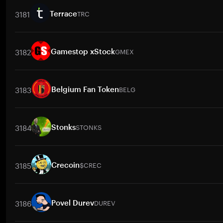
3181
TRC
Terrace
交易對
TRC
/
BTC
TRC
/
ETH
TRC
/
USDT
TRC
/
BNB
TRC
/
3182
GMEX
Gamestop xStock
交易對
GMEX
/
BTC
GMEX
/
ETH
GMEX
/
USDT
GMEX
/
BNB
3183
BELG
Belgium Fan Token
交易對
BELG
/
BTC
BELG
/
ETH
BELG
/
USDT
BELG
/
BNB
BE
3184
STONKS
Stonks
交易對
STONKS
/
BTC
STONKS
/
ETH
STONKS
/
USDT
STONK
3185
$CREC
Crecoin
交易對
$CREC
/
BTC
$CREC
/
ETH
$CREC
/
USDT
$CREC
/
BN
3186
DUREV
Povel Durev