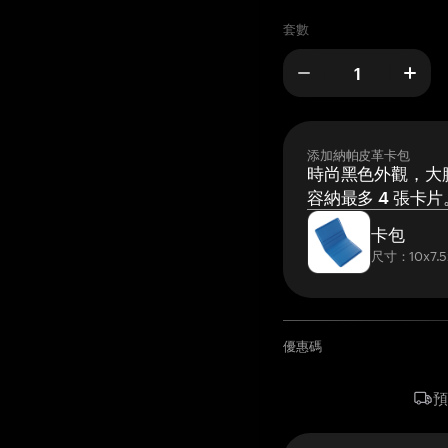
套數
添加納帕皮革卡包
時尚黑色外觀，大膽
容納最多 4 張卡片
卡包
尺寸：10x7.5
優惠碼