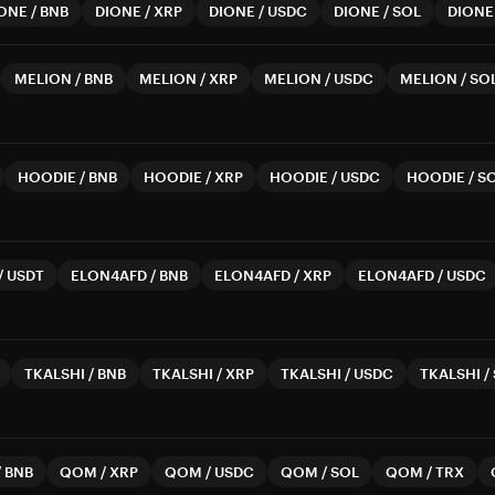
ONE
/
BNB
DIONE
/
XRP
DIONE
/
USDC
DIONE
/
SOL
DIONE
MELION
/
BNB
MELION
/
XRP
MELION
/
USDC
MELION
/
SO
HOODIE
/
BNB
HOODIE
/
XRP
HOODIE
/
USDC
HOODIE
/
S
/
USDT
ELON4AFD
/
BNB
ELON4AFD
/
XRP
ELON4AFD
/
USDC
TKALSHI
/
BNB
TKALSHI
/
XRP
TKALSHI
/
USDC
TKALSHI
/
/
BNB
QOM
/
XRP
QOM
/
USDC
QOM
/
SOL
QOM
/
TRX