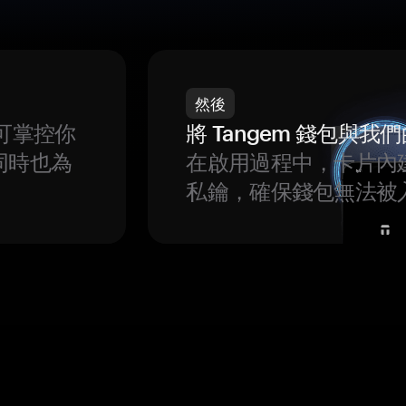
然後
可掌控你
將 Tangem 錢包與
同時也為
在啟用過程中，卡片內
私鑰，確保錢包無法被