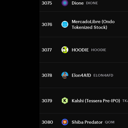
3075
Dione
DIONE
MercadoLibre (Ondo
3076
Tokenized Stock)
3077
HOODIE
HOODIE
3078
Elon4AfD
ELON4AFD
3079
Kalshi (Tessera Pre-IPO)
TK
3080
Shiba Predator
QOM