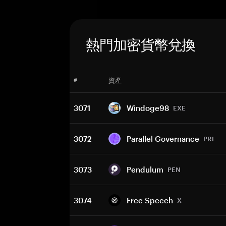
熱門加密貨幣兌換
#
資產
3071
Windoge98
EXE
3072
Parallel Governance
PRL
3073
Pendulum
PEN
3074
Free Speech
X