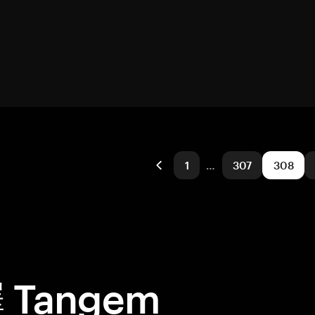
1
…
307
308
Tangem