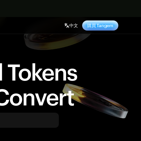
中文
購買 Tangem
d Tokens
Convert