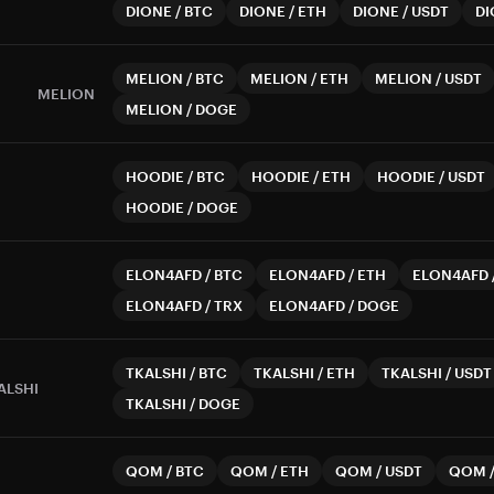
DIONE
/
BTC
DIONE
/
ETH
DIONE
/
USDT
DI
MELION
/
BTC
MELION
/
ETH
MELION
/
USDT
MELION
MELION
/
DOGE
HOODIE
/
BTC
HOODIE
/
ETH
HOODIE
/
USDT
HOODIE
/
DOGE
ELON4AFD
/
BTC
ELON4AFD
/
ETH
ELON4AFD
ELON4AFD
/
TRX
ELON4AFD
/
DOGE
TKALSHI
/
BTC
TKALSHI
/
ETH
TKALSHI
/
USDT
ALSHI
TKALSHI
/
DOGE
QOM
/
BTC
QOM
/
ETH
QOM
/
USDT
QOM