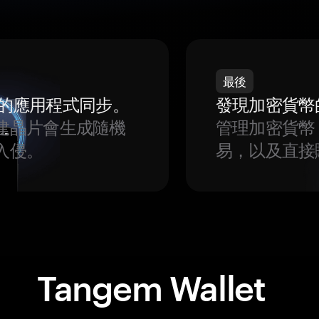
最後
我們的應用程式同步。
發現加密貨幣
建晶片會生成隨機
管理加密貨幣
入侵。
易，以及直接
Tangem Wallet