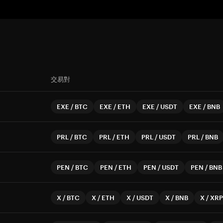
交易對
EXE
/
BTC
EXE
/
ETH
EXE
/
USDT
EXE
/
BNB
PRL
/
BTC
PRL
/
ETH
PRL
/
USDT
PRL
/
BNB
PEN
/
BTC
PEN
/
ETH
PEN
/
USDT
PEN
/
BNB
X
/
BTC
X
/
ETH
X
/
USDT
X
/
BNB
X
/
XRP