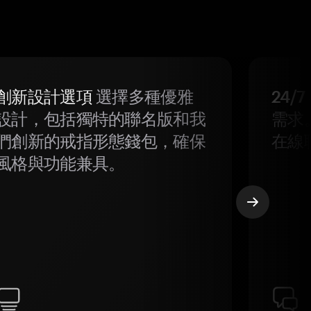
創新設計選項
選擇多種優雅
24/
設計，包括獨特的聯名版和我
需求
們創新的戒指形態錢包，確保
在線
風格與功能兼具。