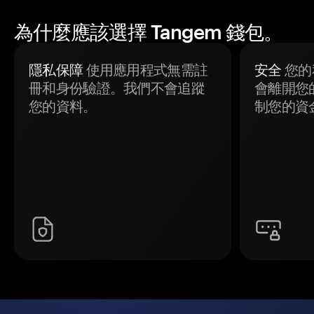
為什麼應該選擇 Tangem 錢包。
隱私保障
使用應用程式無需註
安全
您的
冊和身份驗證。我們不會追蹤
會離開您
您的資料。
制您的資