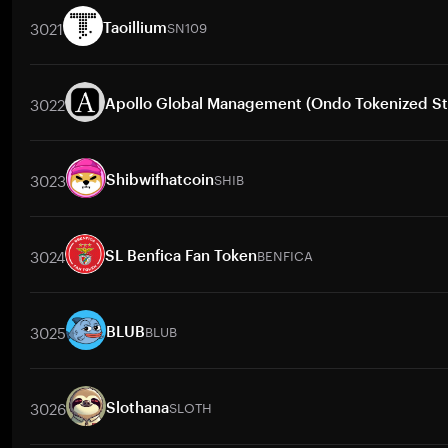
3021
SN109
Taoillium
交易對
SN109
/
BTC
SN109
/
ETH
SN109
/
USDT
SN109
/
BNB
3022
Apollo Global Management (Ondo Tokenized St
交易對
APOON
/
BTC
APOON
/
ETH
APOON
/
USDT
APOON
/
3023
SHIB
Shibwifhatcoin
交易對
SHIB
/
USD
SHIB
/
PKR
SHIB
/
PHP
SHIB
/
IDR
SHIB
/
3024
BENFICA
SL Benfica Fan Token
交易對
BENFICA
/
BTC
BENFICA
/
ETH
BENFICA
/
USDT
BENFI
3025
BLUB
BLUB
交易對
BLUB
/
BTC
BLUB
/
ETH
BLUB
/
USDT
BLUB
/
BNB
BLU
3026
SLOTH
Slothana