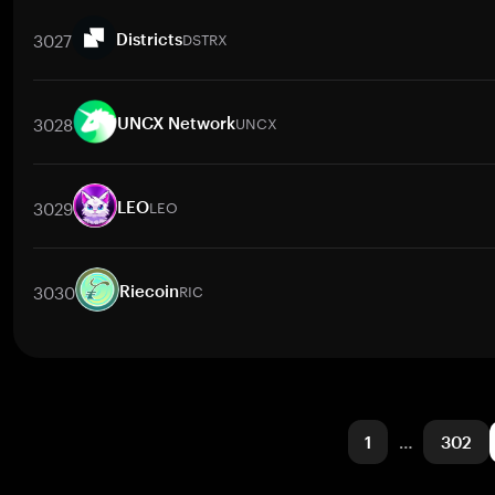
交易對
SLOTH
/
BTC
SLOTH
/
ETH
SLOTH
/
USDT
SLOTH
/
BNB
3027
DSTRX
Districts
交易對
DSTRX
/
BTC
DSTRX
/
ETH
DSTRX
/
USDT
DSTRX
/
BNB
3028
UNCX
UNCX Network
交易對
UNCX
/
BTC
UNCX
/
ETH
UNCX
/
USDT
UNCX
/
BNB
3029
LEO
LEO
交易對
LEO
/
BTC
LEO
/
ETH
LEO
/
USDT
LEO
/
BNB
LEO
/
X
3030
RIC
Riecoin
交易對
RIC
/
BTC
RIC
/
ETH
RIC
/
USDT
RIC
/
BNB
RIC
/
XRP
1
…
302