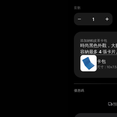
套數
添加納帕皮革卡包
時尚黑色外觀，大膽
容納最多 4 張卡片
卡包
尺寸：10x7.5
優惠碼