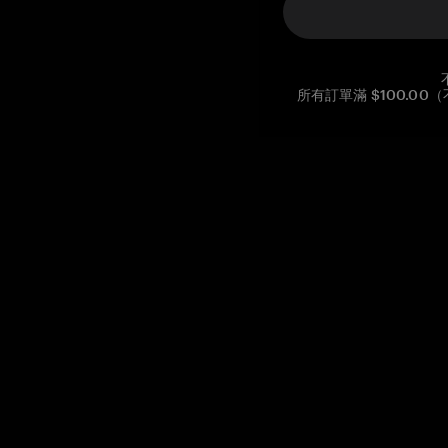
所有訂單滿 $100.0
Reg. No CHE-390.112.525
Global Headquarters, Tangem AG
Baarerstrasse 10
,
6300 Zug
,
Switzerland
support@tangem.com
提供電子郵件即表示您已閱讀並理解我們的
隱私政策
開始
如何開始使用加密貨幣
什麼是冷錢包？