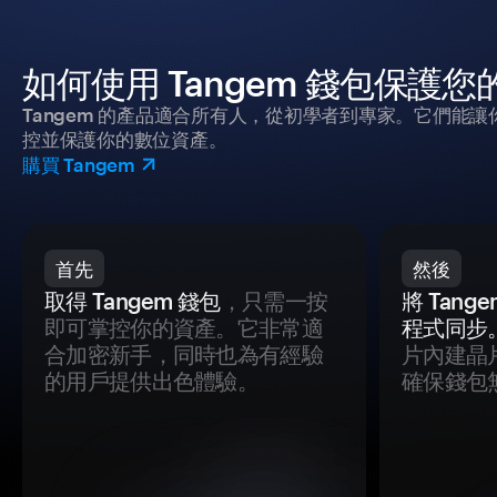
如何使用 Tangem 錢包保護
Tangem 的產品適合所有人，從初學者到專家。它們能讓
控並保護你的數位資產。
購買 Tangem
首先
然後
取得 Tangem 錢包
，只需一按
將 Tan
即可掌控你的資產。它非常適
程式同步
合加密新手，同時也為有經驗
片內建晶
的用戶提供出色體驗。
確保錢包