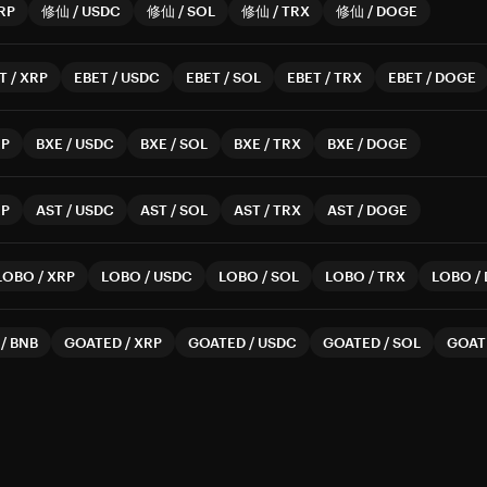
RP
修仙
/
USDC
修仙
/
SOL
修仙
/
TRX
修仙
/
DOGE
T
/
XRP
EBET
/
USDC
EBET
/
SOL
EBET
/
TRX
EBET
/
DOGE
RP
BXE
/
USDC
BXE
/
SOL
BXE
/
TRX
BXE
/
DOGE
RP
AST
/
USDC
AST
/
SOL
AST
/
TRX
AST
/
DOGE
LOBO
/
XRP
LOBO
/
USDC
LOBO
/
SOL
LOBO
/
TRX
LOBO
/
/
BNB
GOATED
/
XRP
GOATED
/
USDC
GOATED
/
SOL
GOAT