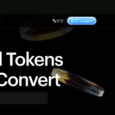
中文
購買 Tangem
d Tokens
Convert