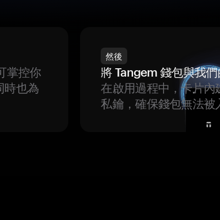
然後
可掌控你
將 Tangem 錢包與
同時也為
在啟用過程中，卡片內
私鑰，確保錢包無法被