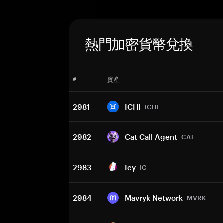
熱門加密貨幣兌換
#
資產
2981
ICHI
ICHI
2982
Cat Call Agent
CAT
2983
Icy
IC
2984
Mavryk Network
MVRK