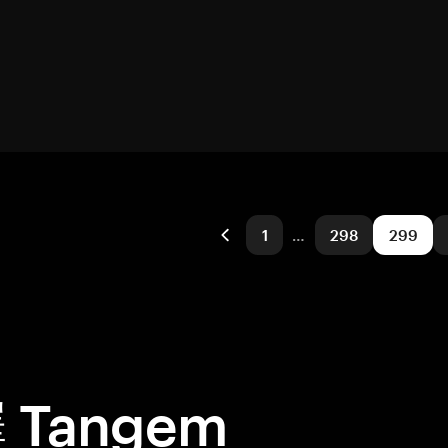
1
…
298
299
Tangem