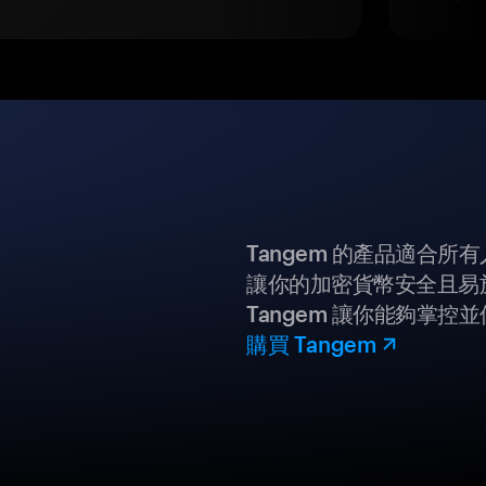
Tangem 的產品適合
讓你的加密貨幣安全且易
Tangem 讓你能夠掌控
購買 Tangem