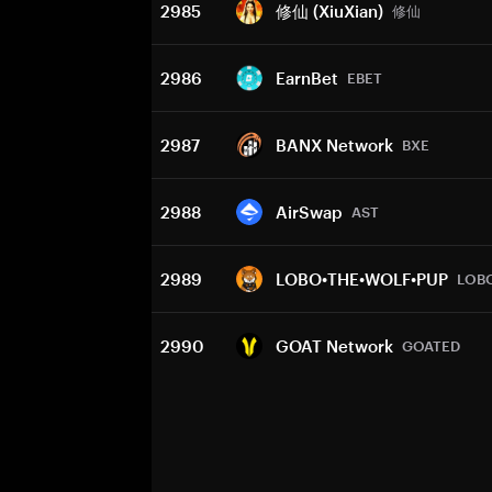
2985
修仙 (XiuXian)
修仙
2986
EarnBet
EBET
2987
BANX Network
BXE
2988
AirSwap
AST
2989
LOBO•THE•WOLF•PUP
LOB
2990
GOAT Network
GOATED