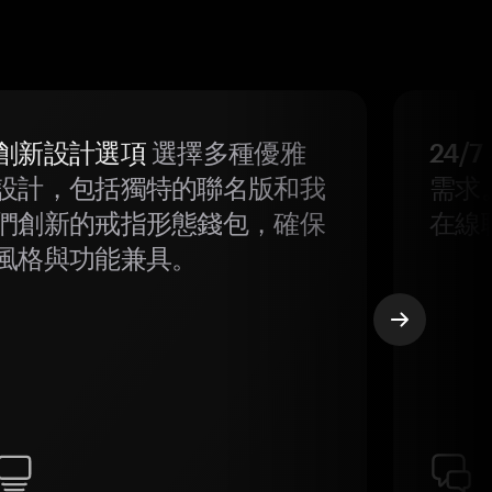
創新設計選項
選擇多種優雅
24/
設計，包括獨特的聯名版和我
需求
們創新的戒指形態錢包，確保
在線
風格與功能兼具。