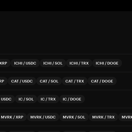
XRP
ICHI
/
USDC
ICHI
/
SOL
ICHI
/
TRX
ICHI
/
DOGE
RP
CAT
/
USDC
CAT
/
SOL
CAT
/
TRX
CAT
/
DOGE
/
USDC
IC
/
SOL
IC
/
TRX
IC
/
DOGE
MVRK
/
XRP
MVRK
/
USDC
MVRK
/
SOL
MVRK
/
TRX
MVR