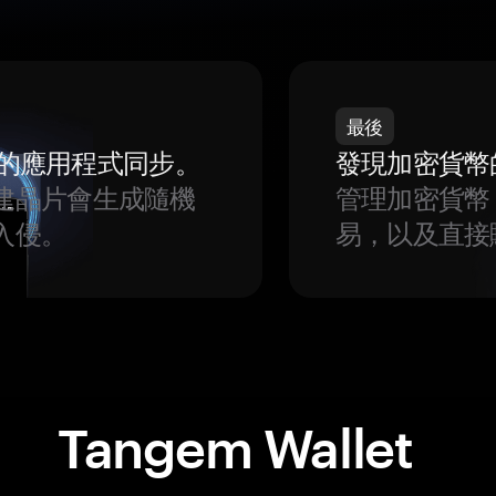
最後
我們的應用程式同步。
發現加密貨幣
建晶片會生成隨機
管理加密貨幣
入侵。
易，以及直接
Tangem Wallet