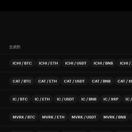
交易對
ICHI
/
BTC
ICHI
/
ETH
ICHI
/
USDT
ICHI
/
BNB
ICHI
/
CAT
/
BTC
CAT
/
ETH
CAT
/
USDT
CAT
/
BNB
CAT
/
X
IC
/
BTC
IC
/
ETH
IC
/
USDT
IC
/
BNB
IC
/
XRP
IC
MVRK
/
BTC
MVRK
/
ETH
MVRK
/
USDT
MVRK
/
BNB