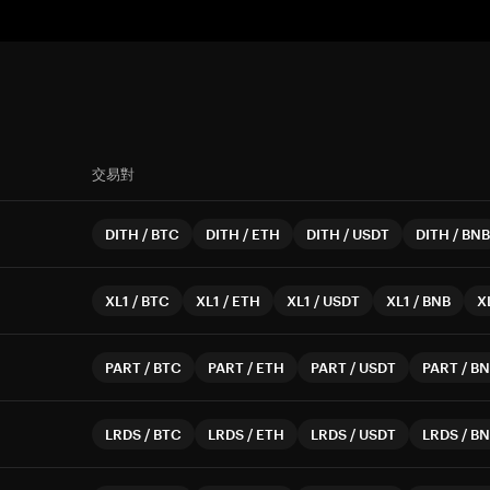
交易對
DITH
/
BTC
DITH
/
ETH
DITH
/
USDT
DITH
/
BNB
XL1
/
BTC
XL1
/
ETH
XL1
/
USDT
XL1
/
BNB
X
PART
/
BTC
PART
/
ETH
PART
/
USDT
PART
/
BN
LRDS
/
BTC
LRDS
/
ETH
LRDS
/
USDT
LRDS
/
BN