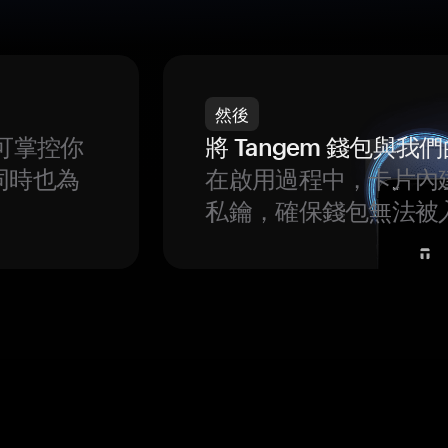
然後
可掌控你
將 Tangem 錢包與
同時也為
在啟用過程中，卡片內
私鑰，確保錢包無法被