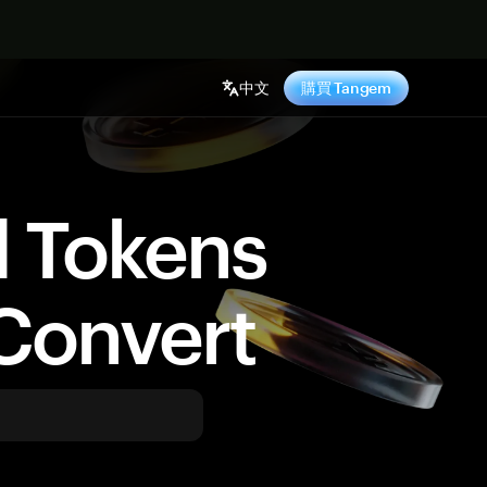
中文
購買 Tangem
d Tokens
Convert