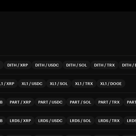
DITH
/
XRP
DITH
/
USDC
DITH
/
SOL
DITH
/
TRX
DITH
/
L1
/
XRP
XL1
/
USDC
XL1
/
SOL
XL1
/
TRX
XL1
/
DOGE
B
PART
/
XRP
PART
/
USDC
PART
/
SOL
PART
/
TRX
PAR
B
LRDS
/
XRP
LRDS
/
USDC
LRDS
/
SOL
LRDS
/
TRX
LRD