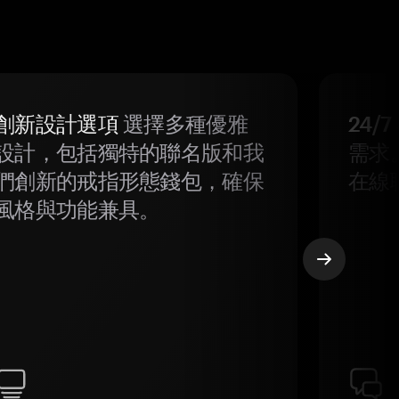
創新設計選項
選擇多種優雅
24/
設計，包括獨特的聯名版和我
需求
們創新的戒指形態錢包，確保
在線
風格與功能兼具。