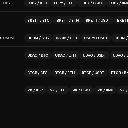
CJPY
CJPY
/
BTC
CJPY
/
ETH
CJPY
/
USDT
CJPY
/
BN
BRETT
/
BTC
BRETT
/
ETH
BRETT
/
USDT
BRET
D
USDM
USDM
/
BTC
USDM
/
ETH
USDM
/
USDT
USDM
UDAO
/
BTC
UDAO
/
ETH
UDAO
/
USDT
UDAO
/
BTCB
/
BTC
BTCB
/
ETH
BTCB
/
USDT
BTCB
/
B
VK
/
BTC
VK
/
ETH
VK
/
USDT
VK
/
BNB
VK