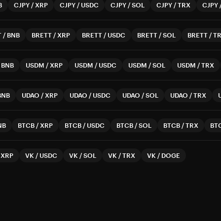
B
CJPY
/
XRP
CJPY
/
USDC
CJPY
/
SOL
CJPY
/
TRX
CJPY
T
/
BNB
BRETT
/
XRP
BRETT
/
USDC
BRETT
/
SOL
BRETT
/
T
/
BNB
USDM
/
XRP
USDM
/
USDC
USDM
/
SOL
USDM
/
TRX
BNB
UDAO
/
XRP
UDAO
/
USDC
UDAO
/
SOL
UDAO
/
TRX
NB
BTCB
/
XRP
BTCB
/
USDC
BTCB
/
SOL
BTCB
/
TRX
BT
/
XRP
VK
/
USDC
VK
/
SOL
VK
/
TRX
VK
/
DOGE