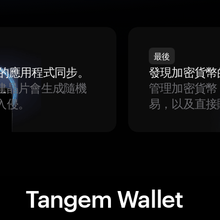
最後
我們的應用程式同步。
發現加密貨幣
建晶片會生成隨機
管理加密貨幣
入侵。
易，以及直接
Tangem Wallet