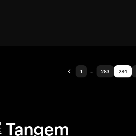
1
…
283
284
Tangem