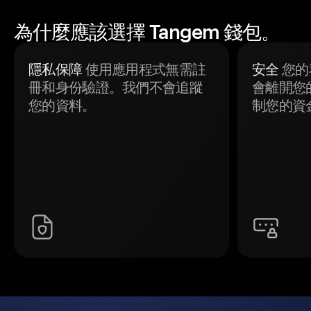
為什麼應該選擇 Tangem 錢包。
隱私保障
使用應用程式無需註
安全
您的
冊和身份驗證。我們不會追蹤
會離開您
您的資料。
制您的資