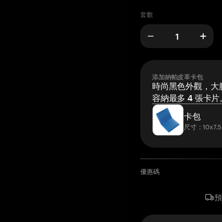
套數
添加納帕皮革卡包
時尚黑色外觀，大膽
容納最多 4 張卡片
卡包
尺寸：10x7.5
優惠碼