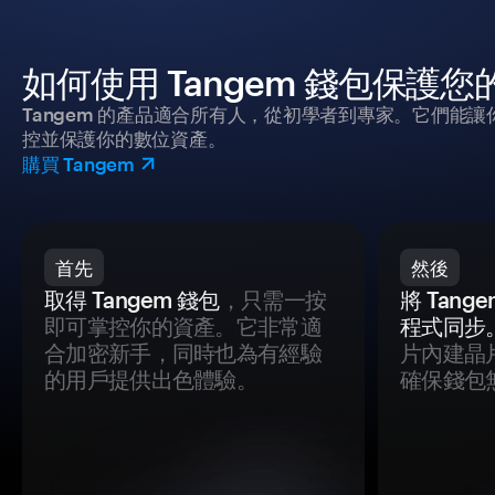
如何使用 Tangem 錢包保護
Tangem 的產品適合所有人，從初學者到專家。它們能讓
控並保護你的數位資產。
購買 Tangem
首先
然後
取得 Tangem 錢包
，只需一按
將 Tan
即可掌控你的資產。它非常適
程式同步
合加密新手，同時也為有經驗
片內建晶
的用戶提供出色體驗。
確保錢包