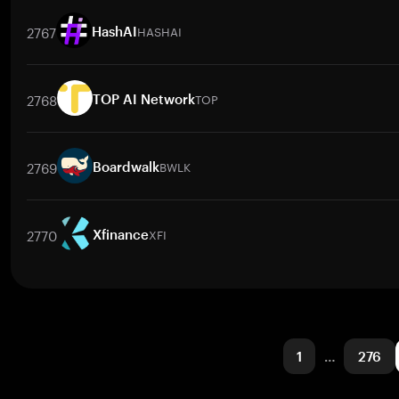
交易對
FLUXB
/
BTC
FLUXB
/
ETH
FLUXB
/
USDT
FLUXB
/
BNB
2767
HASHAI
HashAI
交易對
HASHAI
/
BTC
HASHAI
/
ETH
HASHAI
/
USDT
HASHAI
/
2768
TOP
TOP AI Network
交易對
TOP
/
BTC
TOP
/
ETH
TOP
/
USDT
TOP
/
BNB
TOP
/
2769
BWLK
Boardwalk
交易對
BWLK
/
BTC
BWLK
/
ETH
BWLK
/
USDT
BWLK
/
BNB
B
2770
XFI
Xfinance
交易對
XFI
/
BTC
XFI
/
ETH
XFI
/
USDT
XFI
/
BNB
XFI
/
XRP
1
…
276