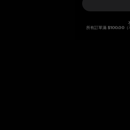
所有訂單滿 $100.0
Reg. No CHE-390.112.525
Global Headquarters, Tangem AG
Baarerstrasse 10
,
6300 Zug
,
Switzerland
support@tangem.com
提供電子郵件即表示您已閱讀並理解我們的
隱私政策
開始
如何開始使用加密貨幣
什麼是冷錢包？