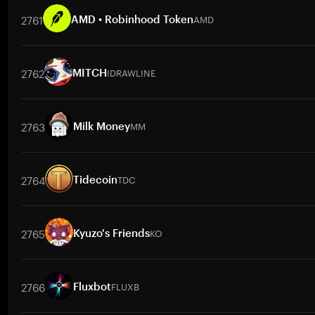
2761
AMD
AMD • Robinhood Token
交易對
AMD
/
USDT
AMD
/
BTC
AMD
/
ETH
AMD
/
USDT
AM
2762
IDRAWLINE
MITCH
交易對
IDRAWLINE
/
BTC
IDRAWLINE
/
ETH
IDRAWLINE
/
USDT
2763
MM
Milk Money
交易對
MM
/
KGS
MM
/
BTC
MM
/
ETH
MM
/
USDT
MM
/
BN
2764
TDC
Tidecoin
交易對
TDC
/
BTC
TDC
/
ETH
TDC
/
USDT
TDC
/
BNB
TDC
/
2765
KO
Kyuzo's Friends
交易對
KO
/
BTC
KO
/
ETH
KO
/
USDT
KO
/
BNB
KO
/
XRP
2766
FLUXB
Fluxbot