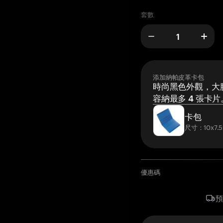
套數
添加納帕皮革卡包
時尚黑色外觀，大膽
容納最多 4 張卡片
卡包
尺寸：10x7.5
優惠碼