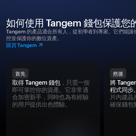
如何使用 Tangem 錢包保護
Tangem 的產品適合所有人，從初學者到專家。它們能讓
控並保護你的數位資產。
購買 Tangem
首先
然後
取得 Tangem 錢包
，只需一按
將 Tan
即可掌控你的資產。它非常適
程式同步
合加密新手，同時也為有經驗
片內建晶
的用戶提供出色體驗。
確保錢包