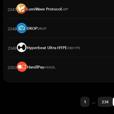
交易對
JURIS
/
BTC
JURIS
/
ETH
JURIS
/
USDT
JURIS
/
BNB
J
2347
LWP
LumiWave Protocol
交易對
LWP
/
BTC
LWP
/
ETH
LWP
/
USDT
LWP
/
BNB
LWP
/
X
2348
DROP
DROP
交易對
DROP
/
BTC
DROP
/
ETH
DROP
/
USDT
DROP
/
BNB
2349
HBHYPE
Hyperbeat Ultra HYPE
交易對
HBHYPE
/
BTC
HBHYPE
/
ETH
HBHYPE
/
USDT
HBHYPE
2350
HANDL
HandlPay
交易對
HANDL
/
BTC
HANDL
/
ETH
HANDL
/
USDT
HANDL
/
BN
1
…
234