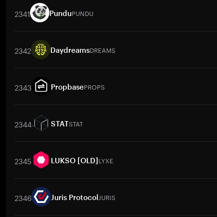
2341
PUNDU
Pundu
交易對
PUNDU
/
BTC
PUNDU
/
ETH
PUNDU
/
USDT
PUNDU
/
BN
2342
DREAMS
Daydreams
交易對
DREAMS
/
BTC
DREAMS
/
ETH
DREAMS
/
USDT
DREAM
2343
PROPS
Propbase
交易對
PROPS
/
BTC
PROPS
/
ETH
PROPS
/
USDT
PROPS
/
BNB
2344
STAT
STAT
交易對
STAT
/
BTC
STAT
/
ETH
STAT
/
USDT
STAT
/
BNB
STA
2345
LYXE
LUKSO [OLD]
交易對
LYXE
/
BTC
LYXE
/
ETH
LYXE
/
USDT
LYXE
/
BNB
LYX
2346
JURIS
Juris Protocol