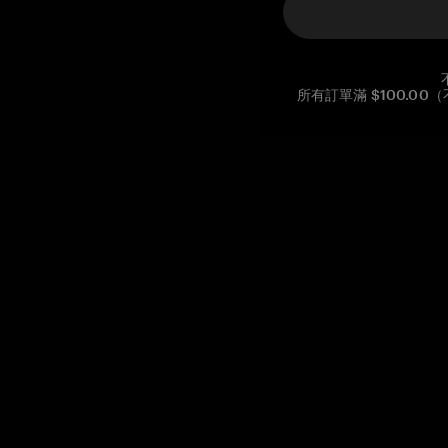
所有訂單滿 $100.0
Reg. No CHE-390.112.525
Global Headquarters, Tangem AG
Baarerstrasse 10
,
6300 Zug
,
Switzerland
support@tangem.com
提供電子郵件即表示您已閱讀並理解我們的
隱私政策
開始
如何開始使用加密貨幣
什麼是冷錢包？