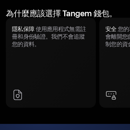
為什麼應該選擇 Tangem 錢包。
隱私保障
使用應用程式無需註
安全
您的
冊和身份驗證。我們不會追蹤
會離開您
您的資料。
制您的資