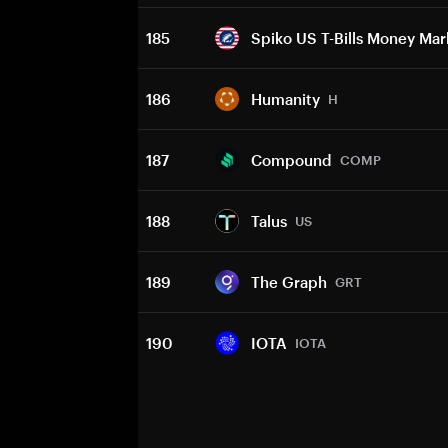
185
Spiko US T-Bills Money Ma
186
Humanity
H
187
Compound
COMP
188
Talus
US
189
The Graph
GRT
190
IOTA
IOTA