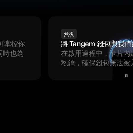
然後
可掌控你
將 Tangem 錢包與
同時也為
在啟用過程中，卡片內
私鑰，確保錢包無法被