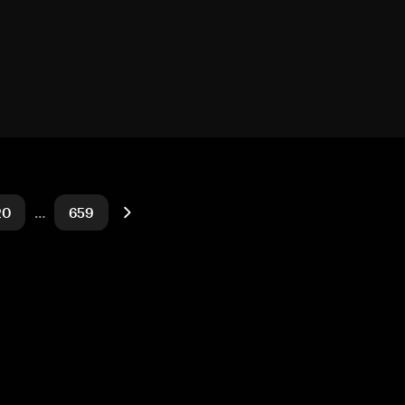
20
…
659