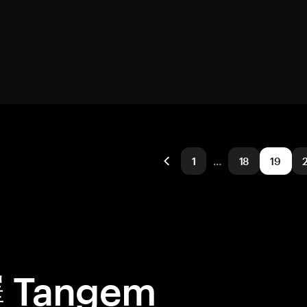
1
…
18
19
Tangem