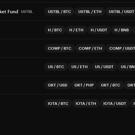
rket Fund
USTBL
USTBL
/
BTC
USTBL
/
ETH
USTBL
/
USDT
H
/
BTC
H
/
ETH
H
/
USDT
H
/
BNB
COMP
/
BTC
COMP
/
ETH
COMP
/
USD
US
/
BTC
US
/
ETH
US
/
USDT
US
/
BN
GRT
/
USD
GRT
/
PHP
GRT
/
BTC
GR
IOTA
/
BTC
IOTA
/
ETH
IOTA
/
USDT