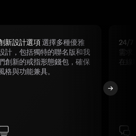
創新設計選項
選擇多種優雅
24/
設計，包括獨特的聯名版和我
需求
們創新的戒指形態錢包，確保
在線
風格與功能兼具。