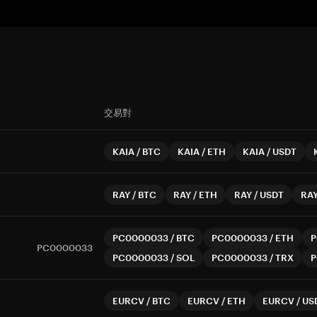
交易對
KAIA
/
BTC
KAIA
/
ETH
KAIA
/
USDT
RAY
/
BTC
RAY
/
ETH
RAY
/
USDT
RA
PC0000033
/
BTC
PC0000033
/
ETH
P
PC0000033
PC0000033
/
SOL
PC0000033
/
TRX
P
EURCV
/
BTC
EURCV
/
ETH
EURCV
/
US