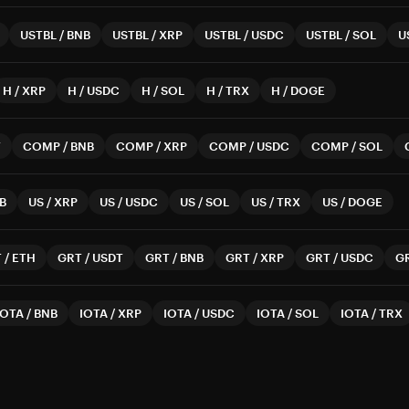
USTBL
/
BNB
USTBL
/
XRP
USTBL
/
USDC
USTBL
/
SOL
U
H
/
XRP
H
/
USDC
H
/
SOL
H
/
TRX
H
/
DOGE
T
COMP
/
BNB
COMP
/
XRP
COMP
/
USDC
COMP
/
SOL
B
US
/
XRP
US
/
USDC
US
/
SOL
US
/
TRX
US
/
DOGE
T
/
ETH
GRT
/
USDT
GRT
/
BNB
GRT
/
XRP
GRT
/
USDC
G
IOTA
/
BNB
IOTA
/
XRP
IOTA
/
USDC
IOTA
/
SOL
IOTA
/
TRX