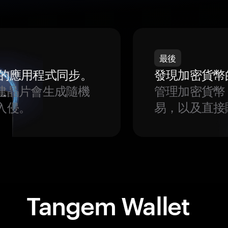
最後
我們的應用程式同步。
發現加密貨幣
建晶片會生成隨機
管理加密貨幣
入侵。
易，以及直接
Tangem Wallet