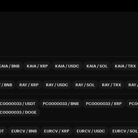
KAIA
/
BNB
KAIA
/
XRP
KAIA
/
USDC
KAIA
/
SOL
KAIA
/
TRX
Y
/
BNB
RAY
/
XRP
RAY
/
USDC
RAY
/
SOL
RAY
/
TRX
RAY
C0000033
/
USDT
PC0000033
/
BNB
PC0000033
/
XRP
PC0
C0000033
/
DOGE
DT
EURCV
/
BNB
EURCV
/
XRP
EURCV
/
USDC
EURCV
/
SOL