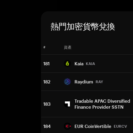
熱門加密貨幣兌換
#
資產
181
Kaia
KAIA
182
Raydium
RAY
Tradable APAC Diversified
183
Finance Provider SSTN
184
EUR CoinVertible
EURCV