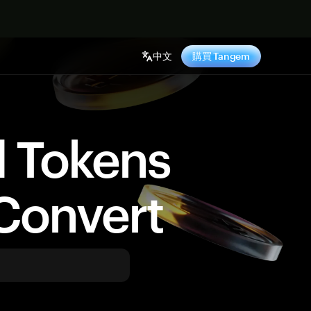
中文
購買 Tangem
d Tokens
Convert