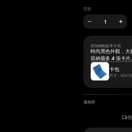
套數
添加納帕皮革卡包
時尚黑色外觀，大膽
容納最多 4 張卡片
卡包
尺寸：10x7.5
優惠碼