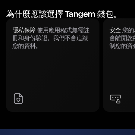
為什麼應該選擇 Tangem 錢包。
隱私保障
使用應用程式無需註
安全
您的
冊和身份驗證。我們不會追蹤
會離開您
您的資料。
制您的資