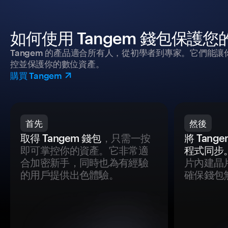
如何使用 Tangem 錢包保護
Tangem 的產品適合所有人，從初學者到專家。它們能讓
控並保護你的數位資產。
購買 Tangem
首先
然後
取得 Tangem 錢包
，只需一按
將 Tan
即可掌控你的資產。它非常適
程式同步
合加密新手，同時也為有經驗
片內建晶
的用戶提供出色體驗。
確保錢包