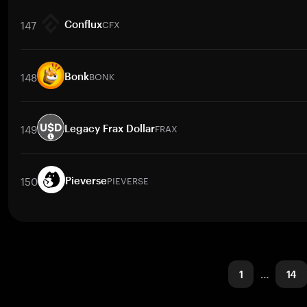
交易對
XTZ
/
BTC
XTZ
/
ETH
XTZ
/
USDT
XTZ
/
BNB
XTZ
/
XR
147
CFX
Conflux
交易對
CFX
/
BTC
CFX
/
ETH
CFX
/
USDT
CFX
/
BNB
CFX
/
X
148
BONK
Bonk
交易對
BONK
/
PKR
BONK
/
USD
BONK
/
PHP
BONK
/
BTC
B
149
FRAX
Legacy Frax Dollar
交易對
FRAX
/
BTC
FRAX
/
ETH
FRAX
/
USDT
FRAX
/
BNB
FR
150
PIEVERSE
Pieverse
交易對
PIEVERSE
/
BTC
PIEVERSE
/
ETH
PIEVERSE
/
USDT
PIE
1
…
14