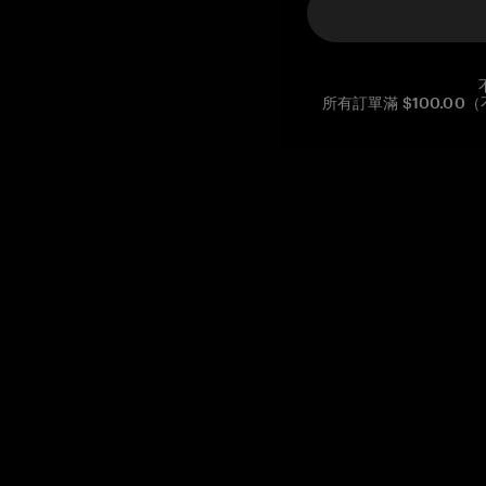
所有訂單滿 $100.0
Reg. No CHE-390.112.525
Global Headquarters, Tangem AG
Baarerstrasse 10
,
6300 Zug
,
Switzerland
support@tangem.com
提供電子郵件即表示您已閱讀並理解我們的
隱私政策
開始
如何開始使用加密貨幣
什麼是冷錢包？