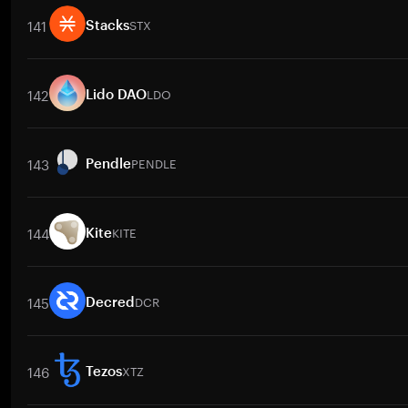
141
STX
Stacks
交易對
STX
/
BTC
STX
/
ETH
STX
/
USDT
STX
/
BNB
STX
/
XR
142
LDO
Lido DAO
交易對
LDO
/
BTC
LDO
/
ETH
LDO
/
USDT
LDO
/
BNB
LDO
/
143
PENDLE
Pendle
交易對
PENDLE
/
BTC
PENDLE
/
ETH
PENDLE
/
USDT
PENDLE
/
144
KITE
Kite
交易對
KITE
/
BTC
KITE
/
ETH
KITE
/
USDT
KITE
/
BNB
KITE
145
DCR
Decred
交易對
DCR
/
BTC
DCR
/
ETH
DCR
/
USDT
DCR
/
BNB
DCR
/
146
XTZ
Tezos