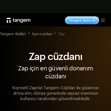
Şimdi alışveriş yap
Tangem Satın Al
Tog
Tangem Wallet
İçin cüzdan
Zap
Zap cüzdanı
Zap için en güvenli donanım
cüzdanı
Kıymetli Zapnizi Tangem Cüzdan ile güvence
altına alın; dünya genelinde sayısız memnun
kullanıcı tarafından güvenilmektedir.