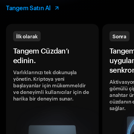
Tangem Satın Al
İlk olarak
Sonra
Tangem Cüzdan’ı
Tangem
edinin.
uygula
senkron
Varlıklarınızı tek dokunuşla
yönetin. Kriptoya yeni
Aktivasyon
başlayanlar için mükemmeldir
gömülü çip
ve deneyimli kullanıcılar için de
anahtar ür
harika bir deneyim sunar.
cüzdanın 
sağlar.