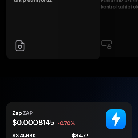
Fonlarınız üzeri
kontrol sahibi o
Zap
ZAP
$0.
000
8145
-0.70%
$374.68K
$84.77