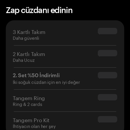
Zap cüzdanı edinin
3 Kartlı Takım
$69.90
Daha güvenli
2 Kartlı Takım
$54.90
Daha Ucuz
2. Set %50 İndirimli
$34.95
İki soğuk cüzdan için en iyi değer
Tangem Ring
$160.00
Ring & 2 cards
Tangem Pro Kit
$180.00
İhtiyacın olan her şey