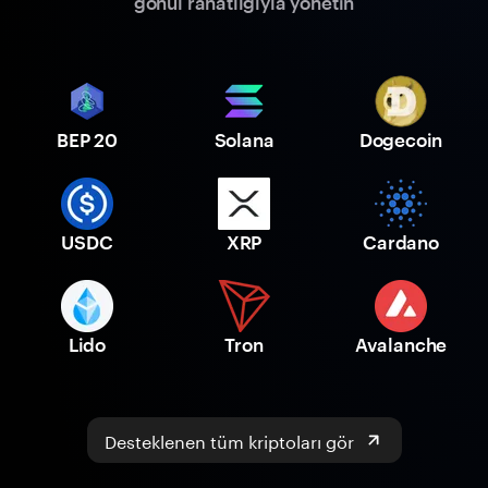
gönül rahatlığıyla yönetin
BEP 20
Solana
Dogecoin
USDC
XRP
Cardano
Lido
Tron
Avalanche
Desteklenen tüm kriptoları gör