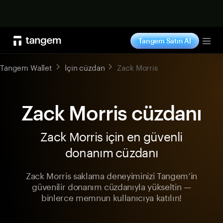
Şimdi alışveriş yap
Tangem Satın Al
Tog
Tangem Wallet
İçin cüzdan
Zack Morris
Zack Morris cüzdanı
Zack Morris için en güvenli
donanım cüzdanı
Zack Morris saklama deneyiminizi Tangem’in
güvenilir donanım cüzdanıyla yükseltin —
binlerce memnun kullanıcıya katılın!