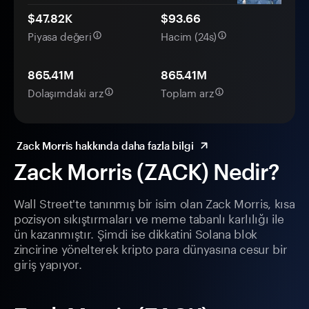
$47.82K
$93.66
Piyasa değeri
Hacim (24s)
865.41M
865.41M
Dolaşımdaki arz
Toplam arz
Zack Morris hakkında daha fazla bilgi
Zack Morris (ZACK) Nedir?
Wall Street'te tanınmış bir isim olan Zack Morris, kısa
pozisyon sıkıştırmaları ve meme tabanlı karlılığı ile
ün kazanmıştır. Şimdi ise dikkatini Solana blok
zincirine yönelterek kripto para dünyasına cesur bir
giriş yapıyor.