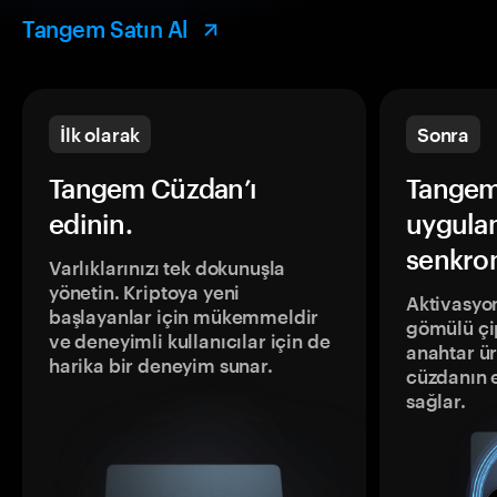
Tangem Satın Al
İlk olarak
Sonra
Tangem Cüzdan’ı
Tangem
edinin.
uygula
senkron
Varlıklarınızı tek dokunuşla
yönetin. Kriptoya yeni
Aktivasyon
başlayanlar için mükemmeldir
gömülü çip
ve deneyimli kullanıcılar için de
anahtar ür
harika bir deneyim sunar.
cüzdanın 
sağlar.