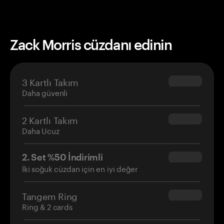
Zack Morris cüzdanı edinin
3 Kartlı Takım
$69.90
Daha güvenli
2 Kartlı Takım
$54.90
Daha Ucuz
2. Set %50 İndirimli
$34.95
İki soğuk cüzdan için en iyi değer
Tangem Ring
$160.00
Ring & 2 cards