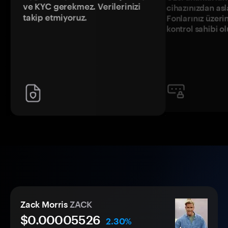
ve KYC gerekmez. Verilerinizi
cihazınızdan asl
takip etmiyoruz.
Fonlarınız üzeri
kontrol sahibi o
Zack Morris
ZACK
$0.
0000
5526
2.30%