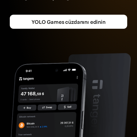
YOLO Games cüzdanını edinin