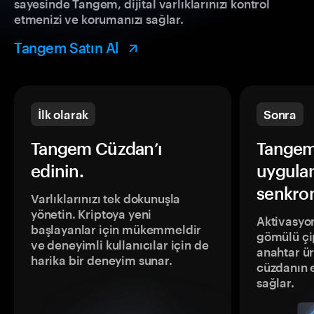
sayesinde Tangem, dijital varlıklarınızı kontrol
etmenizi ve korumanızı sağlar.
Tangem Satın Al
İlk olarak
Sonra
Tangem Cüzdan’ı
Tangem
edinin.
uygula
senkron
Varlıklarınızı tek dokunuşla
yönetin. Kriptoya yeni
Aktivasyon
başlayanlar için mükemmeldir
gömülü çip
ve deneyimli kullanıcılar için de
anahtar ür
harika bir deneyim sunar.
cüzdanın 
sağlar.