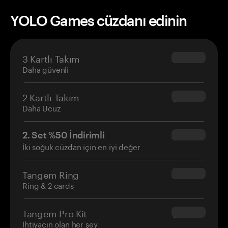
YOLO Games cüzdanı edinin
3 Kartlı Takım
$69.90
Daha güvenli
2 Kartlı Takım
$54.90
Daha Ucuz
2. Set %50 İndirimli
$34.95
İki soğuk cüzdan için en iyi değer
Tangem Ring
$160.00
Ring & 2 cards
Tangem Pro Kit
$180.00
İhtiyacın olan her şey