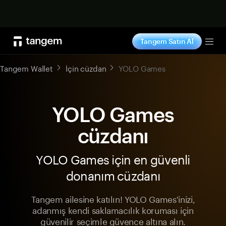
Şimdi alışveriş yap
Tangem Satın Al
Tog
Tangem Wallet
İçin cüzdan
YOLO Games
YOLO Games
cüzdanı
YOLO Games için en güvenli
donanım cüzdanı
Tangem ailesine katılın! YOLO Games'inizi,
adanmış kendi saklamacılık koruması için
güvenilir seçimle güvence altına alın.