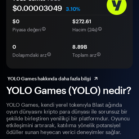
$0.
0000
3049
3.10%
$0
$272.61
Piyasa değeri
Hacim (24s)
0
8.89B
Dolaşımdaki arz
Toplam arz
YOLO Games hakkında daha fazla bilgi
YOLO Games (YOLO) nedir?
YOLO Games, kendi yerel tokenıyla Blast ağında
oyun dünyasını kripto para dünyası ile sorunsuz bir
şekilde birleştiren yenilikçi bir platformdur. Oyuncu
etkileşimini artırarak, katılıma yönelik potansiyel
ödüller sunan heyecan verici deneyimler sağlar.