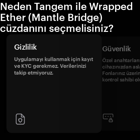
Neden Tangem ile Wrapped
Ether (Mantle Bridge)
cüzdanını seçmelisiniz?
Gizlilik
Güvenlik
Uygulamayı kullanmak için kayıt
Özel anahtarların
ve KYC gerekmez. Verilerinizi
cihazınızdan asl
takip etmiyoruz.
Fonlarınız üzeri
kontrol sahibi o