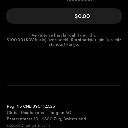
$0.00
Vergiler ve harçlar dahil değildir.
$100.00 (KDV hariç) üzerindeki tüm siparişler için ücretsiz
standart kargo.
Reg. No CHE-390.112.525
Global Headquarters, Tangem AG
Baarerstrasse 10
,
6300 Zug
,
Switzerland
support@tangem.com