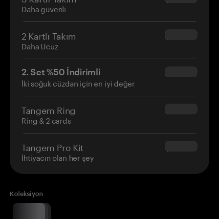
Daha güvenli
2 Kartlı Takım
$54.90
Daha Ucuz
2. Set %50 İndirimli
$34.95
İki soğuk cüzdan için en iyi değer
Tangem Ring
$160.00
Ring & 2 cards
Tangem Pro Kit
$180.00
İhtiyacın olan her şey
Koleksiyon