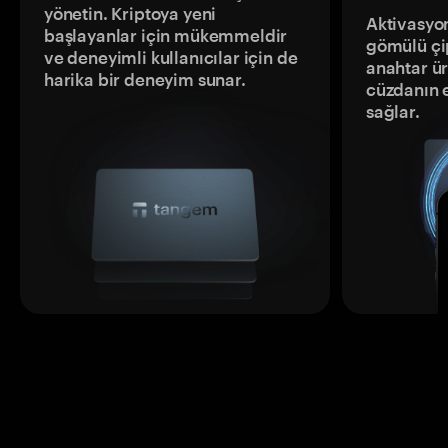
yönetin. Kriptoya yeni
Aktivasyon
başlayanlar için mükemmeldir
gömülü çip
ve deneyimli kullanıcılar için de
anahtar ür
harika bir deneyim sunar.
cüzdanın 
sağlar.