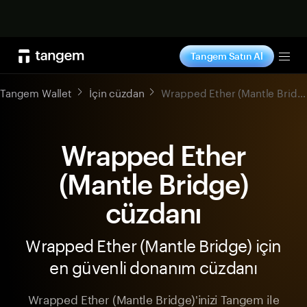
Şimdi alışveriş yap
Tangem Satın Al
Tog
Tangem Wallet
İçin cüzdan
Wrapped Ether (Mantle Bridge)
Wrapped Ether
(Mantle Bridge)
cüzdanı
Wrapped Ether (Mantle Bridge) için
en güvenli donanım cüzdanı
Wrapped Ether (Mantle Bridge)'inizi Tangem ile