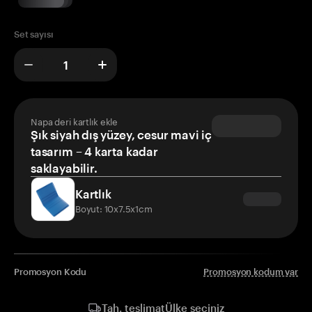
Set sayısı
Napa deri kartlık ekle
Şık siyah dış yüzey, cesur mavi iç
tasarım – 4 karta kadar
saklayabilir.
Kartlık
Boyut: 10x7.5x1cm
Promosyon Kodu
Promosyon kodum var
Ülke seçiniz
Tah. teslimat