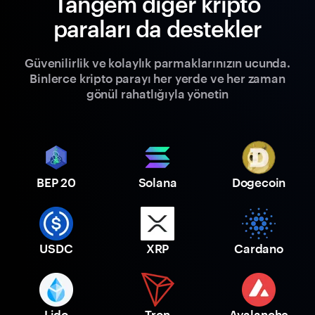
Tangem diğer kripto
paraları da destekler
Güvenilirlik ve kolaylık parmaklarınızın ucunda.
Binlerce kripto parayı her yerde ve her zaman
gönül rahatlığıyla yönetin
BEP 20
Solana
Dogecoin
USDC
XRP
Cardano
Lido
Tron
Avalanche