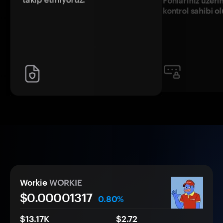
Fonlarınız üzeri
kontrol sahibi o
Workie
WORKIE
$0.
0000
1317
0.80%
$13.17K
$2.72