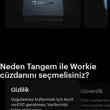
Neden Tangem ile Workie
cüzdanını seçmelisiniz?
Gizlilik
Güvenlik
Uygulamayı kullanmak için kayıt
Özel anahtarların
ve KYC gerekmez. Verilerinizi
cihazınızdan asl
takip etmiyoruz.