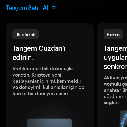
Tangem Satın Al
İlk olarak
Sonra
Tangem Cüzdan’ı
Tangem
edinin.
uygula
senkron
Varlıklarınızı tek dokunuşla
yönetin. Kriptoya yeni
Aktivasyon
başlayanlar için mükemmeldir
gömülü çip
ve deneyimli kullanıcılar için de
anahtar ür
harika bir deneyim sunar.
cüzdanın 
sağlar.