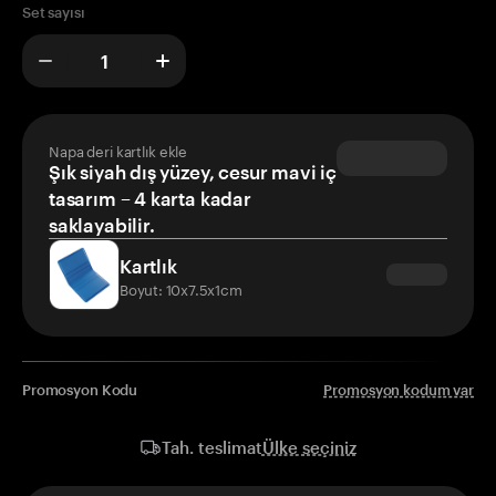
Set sayısı
Napa deri kartlık ekle
Şık siyah dış yüzey, cesur mavi iç
tasarım – 4 karta kadar
saklayabilir.
Kartlık
Boyut: 10x7.5x1cm
Promosyon Kodu
Promosyon kodum var
Ülke seçiniz
Tah. teslimat