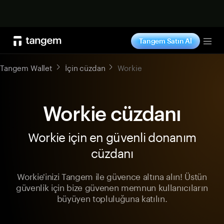
Şimdi alışveriş yap
Tangem Satın Al
Tog
Tangem Wallet
İçin cüzdan
Workie
Workie cüzdanı
Workie için en güvenli donanım
cüzdanı
Workie'inizi Tangem ile güvence altına alın! Üstün
güvenlik için bize güvenen memnun kullanıcıların
büyüyen topluluğuna katılın.