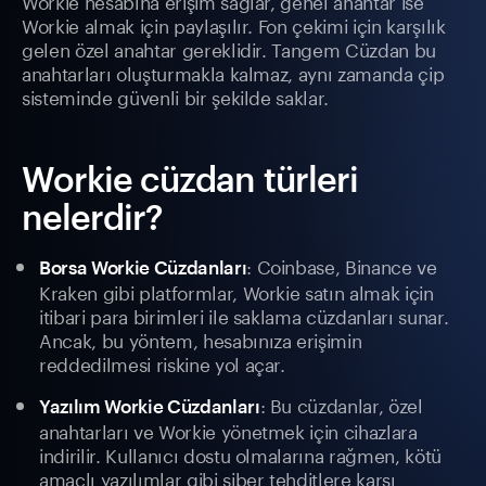
Workie hesabına erişim sağlar, genel anahtar ise
Workie almak için paylaşılır. Fon çekimi için karşılık
gelen özel anahtar gereklidir. Tangem Cüzdan bu
anahtarları oluşturmakla kalmaz, aynı zamanda çip
sisteminde güvenli bir şekilde saklar.
Workie cüzdan türleri
nelerdir?
: Coinbase, Binance ve
Borsa Workie Cüzdanları
Kraken gibi platformlar, Workie satın almak için
itibari para birimleri ile saklama cüzdanları sunar.
Ancak, bu yöntem, hesabınıza erişimin
reddedilmesi riskine yol açar.
: Bu cüzdanlar, özel
Yazılım Workie Cüzdanları
anahtarları ve Workie yönetmek için cihazlara
indirilir. Kullanıcı dostu olmalarına rağmen, kötü
amaçlı yazılımlar gibi siber tehditlere karşı