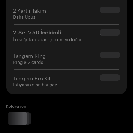
2 Kartlı Takım
$54.90
Daha Ucuz
2. Set %50 İndirimli
$34.95
İki soğuk cüzdan için en iyi değer
Tangem Ring
$160.00
Ring & 2 cards
Tangem Pro Kit
$180.00
İhtiyacın olan her şey
Koleksiyon