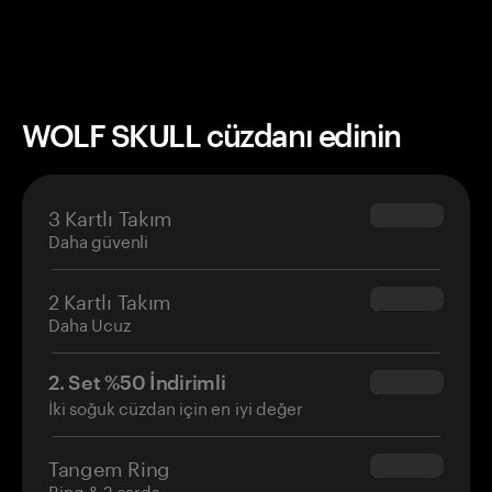
WOLF SKULL cüzdanı edinin
3 Kartlı Takım
$69.90
Daha güvenli
2 Kartlı Takım
$54.90
Daha Ucuz
2. Set %50 İndirimli
$34.95
İki soğuk cüzdan için en iyi değer
Tangem Ring
$160.00
Ring & 2 cards