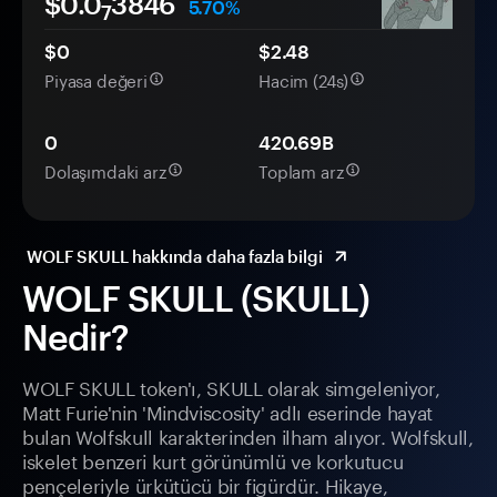
$0.0
3846
5.70%
7
$0
$2.48
Piyasa değeri
Hacim (24s)
0
420.69B
Dolaşımdaki arz
Toplam arz
WOLF SKULL hakkında daha fazla bilgi
WOLF SKULL (SKULL)
Nedir?
WOLF SKULL token'ı, SKULL olarak simgeleniyor,
Matt Furie'nin 'Mindviscosity' adlı eserinde hayat
bulan Wolfskull karakterinden ilham alıyor. Wolfskull,
iskelet benzeri kurt görünümlü ve korkutucu
pençeleriyle ürkütücü bir figürdür. Hikaye,