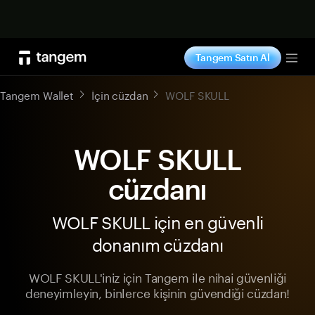
Şimdi alışveriş yap
Tangem Satın Al
Tog
Tangem Wallet
İçin cüzdan
WOLF SKULL
WOLF SKULL
cüzdanı
WOLF SKULL için en güvenli
donanım cüzdanı
WOLF SKULL'iniz için Tangem ile nihai güvenliği
deneyimleyin, binlerce kişinin güvendiği cüzdan!