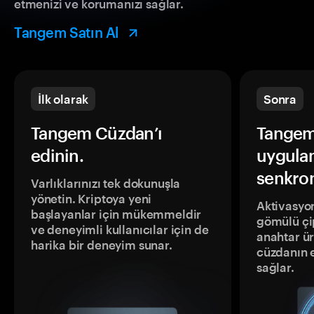
etmenizi ve korumanızı sağlar.
Tangem Satın Al
İlk olarak
Sonra
Tangem Cüzdan’ı
Tangem
edinin.
uygula
senkron
Varlıklarınızı tek dokunuşla
yönetin. Kriptoya yeni
Aktivasyon
başlayanlar için mükemmeldir
gömülü çip
ve deneyimli kullanıcılar için de
anahtar ür
harika bir deneyim sunar.
cüzdanın 
sağlar.