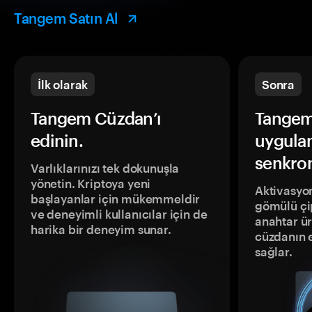
Tangem Satın Al
İlk olarak
Sonra
Tangem Cüzdan’ı
Tangem
edinin.
uygula
senkron
Varlıklarınızı tek dokunuşla
yönetin. Kriptoya yeni
Aktivasyon
başlayanlar için mükemmeldir
gömülü çip
ve deneyimli kullanıcılar için de
anahtar ür
harika bir deneyim sunar.
cüzdanın 
sağlar.