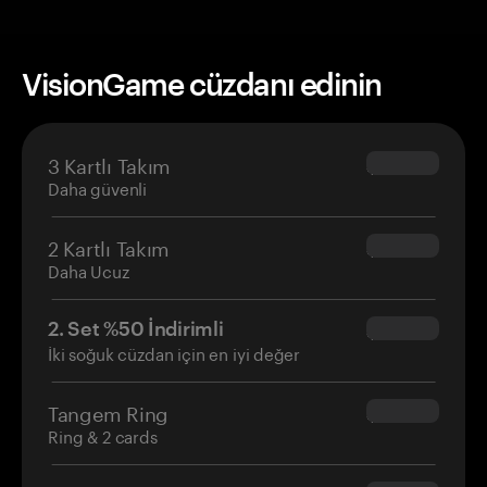
VisionGame cüzdanı edinin
3 Kartlı Takım
$69.90
Daha güvenli
2 Kartlı Takım
$54.90
Daha Ucuz
2. Set %50 İndirimli
$34.95
İki soğuk cüzdan için en iyi değer
Tangem Ring
$160.00
Ring & 2 cards