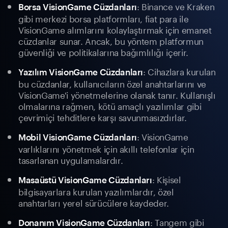
: Binance ve Kraken
Borsa VisionGame Cüzdanları
gibi merkezi borsa platformları, fiat para ile
VisionGame alımlarını kolaylaştırmak için emanet
cüzdanlar sunar. Ancak, bu yöntem platformun
güvenliği ve politikalarına bağımlılığı içerir.
: Cihazlara kurulan
Yazılım VisionGame Cüzdanları
bu cüzdanlar, kullanıcıların özel anahtarlarını ve
VisionGame'i yönetmelerine olanak tanır. Kullanışlı
olmalarına rağmen, kötü amaçlı yazılımlar gibi
çevrimiçi tehditlere karşı savunmasızdırlar.
: VisionGame
Mobil VisionGame Cüzdanları
varlıklarını yönetmek için akıllı telefonlar için
tasarlanan uygulamalardır.
: Kişisel
Masaüstü VisionGame Cüzdanları
bilgisayarlara kurulan yazılımlardır, özel
anahtarları yerel sürücülere kaydeder.
: Tangem gibi
Donanım VisionGame Cüzdanları