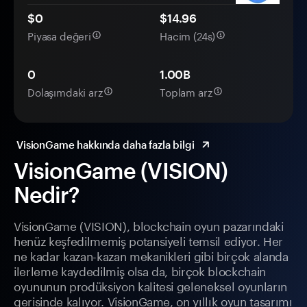
$0
$14.96
Piyasa değeri
Hacim (24s)
0
1.00B
Dolaşımdaki arz
Toplam arz
VisionGame hakkında daha fazla bilgi
VisionGame (VISION)
Nedir?
VisionGame (VISION), blockchain oyun pazarındaki
henüz keşfedilmemiş potansiyeli temsil ediyor. Her
ne kadar kazan-kazan mekanikleri gibi birçok alanda
ilerleme kaydedilmiş olsa da, birçok blockchain
oyununun prodüksiyon kalitesi geleneksel oyunların
gerisinde kalıyor. VisionGame, on yıllık oyun tasarımı