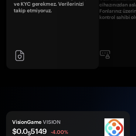
ve KYC gerekmez. Verilerinizi
cihazınızdan asl
takip etmiyoruz.
Fonlarınız üzeri
kontrol sahibi o
VisionGame
VISION
$0.0
5149
-4.00%
5