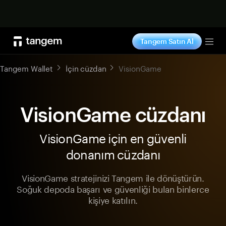
Şimdi alışveriş yap
Tangem Satın Al
Tog
Tangem Wallet
İçin cüzdan
VisionGame
VisionGame cüzdanı
VisionGame için en güvenli
donanım cüzdanı
VisionGame stratejinizi Tangem ile dönüştürün.
Soğuk depoda başarı ve güvenliği bulan binlerce
kişiye katılın.