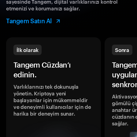
sayesinde Tangem, dijital varlıklarınızı kontrol
etmenizi ve korumanızı sağlar.
Tangem Satın Al
İlk olarak
Sonra
Tangem Cüzdan’ı
Tangem
edinin.
uygula
senkron
Varlıklarınızı tek dokunuşla
yönetin. Kriptoya yeni
Aktivasyon
başlayanlar için mükemmeldir
gömülü çip
ve deneyimli kullanıcılar için de
anahtar ür
harika bir deneyim sunar.
cüzdanın 
sağlar.