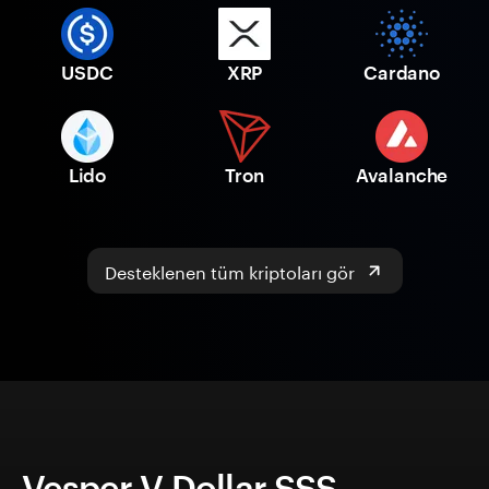
USDC
XRP
Cardano
Lido
Tron
Avalanche
Desteklenen tüm kriptoları gör
Vesper V-Dollar SSS