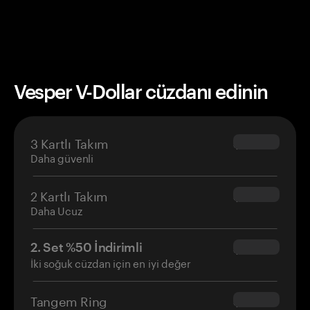
Vesper V-Dollar cüzdanı edinin
3 Kartlı Takım
$69.90
Daha güvenli
2 Kartlı Takım
$54.90
Daha Ucuz
2. Set %50 İndirimli
$34.95
İki soğuk cüzdan için en iyi değer
Tangem Ring
$160.00