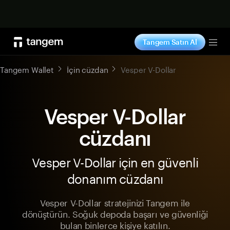
Şimdi alışveriş yap
Tangem Satın Al
Tog
Tangem Wallet
İçin cüzdan
Vesper V-Dollar
Vesper V-Dollar
cüzdanı
Vesper V-Dollar için en güvenli
donanım cüzdanı
Vesper V-Dollar stratejinizi Tangem ile
dönüştürün. Soğuk depoda başarı ve güvenliği
bulan binlerce kişiye katılın.