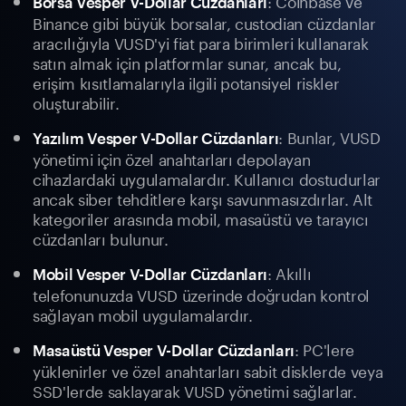
: Coinbase ve
Borsa Vesper V-Dollar Cüzdanları
Binance gibi büyük borsalar, custodian cüzdanlar
aracılığıyla VUSD'yi fiat para birimleri kullanarak
satın almak için platformlar sunar, ancak bu,
erişim kısıtlamalarıyla ilgili potansiyel riskler
oluşturabilir.
: Bunlar, VUSD
Yazılım Vesper V-Dollar Cüzdanları
yönetimi için özel anahtarları depolayan
cihazlardaki uygulamalardır. Kullanıcı dostudurlar
ancak siber tehditlere karşı savunmasızdırlar. Alt
kategoriler arasında mobil, masaüstü ve tarayıcı
cüzdanları bulunur.
: Akıllı
Mobil Vesper V-Dollar Cüzdanları
telefonunuzda VUSD üzerinde doğrudan kontrol
sağlayan mobil uygulamalardır.
: PC'lere
Masaüstü Vesper V-Dollar Cüzdanları
yüklenirler ve özel anahtarları sabit disklerde veya
SSD'lerde saklayarak VUSD yönetimi sağlarlar.