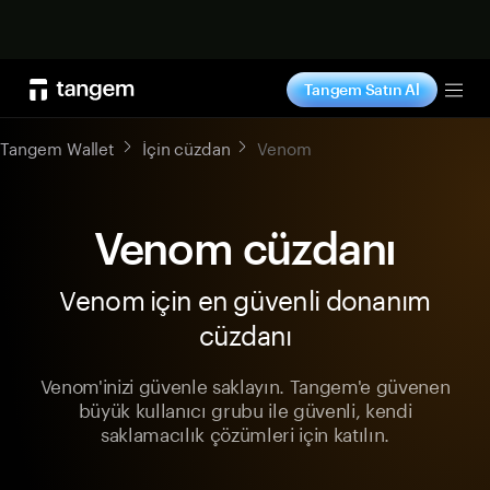
Şimdi alışveriş yap
Tangem Satın Al
Tog
Tangem Wallet
İçin cüzdan
Venom
Venom cüzdanı
Venom için en güvenli donanım
cüzdanı
Venom'inizi güvenle saklayın. Tangem'e güvenen
büyük kullanıcı grubu ile güvenli, kendi
saklamacılık çözümleri için katılın.