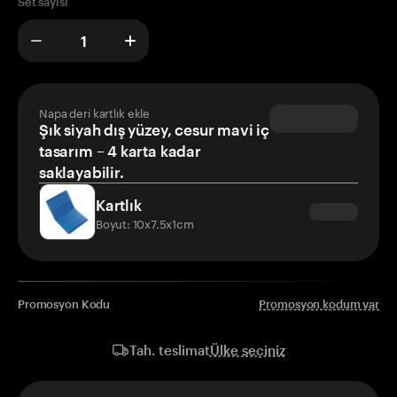
Set sayısı
Napa deri kartlık ekle
Şık siyah dış yüzey, cesur mavi iç
tasarım – 4 karta kadar
saklayabilir.
Kartlık
Boyut: 10x7.5x1cm
Promosyon Kodu
Promosyon kodum var
Ülke seçiniz
Tah. teslimat