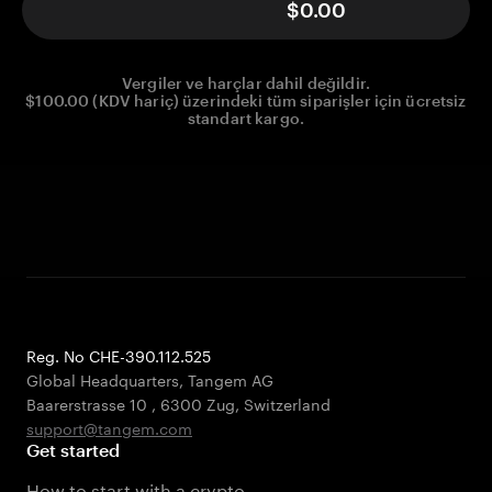
$0.00
Vergiler ve harçlar dahil değildir.
$100.00 (KDV hariç) üzerindeki tüm siparişler için ücretsiz
standart kargo.
Reg. No CHE-390.112.525
Global Headquarters, Tangem AG
Baarerstrasse 10
,
6300 Zug
,
Switzerland
support@tangem.com
Get started
How to start with a crypto