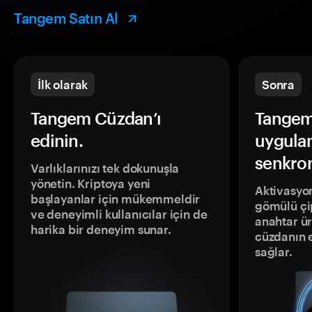
Tangem Satın Al
İlk olarak
Sonra
Tangem Cüzdan’ı
Tangem
edinin.
uygula
senkron
Varlıklarınızı tek dokunuşla
yönetin. Kriptoya yeni
Aktivasyon
başlayanlar için mükemmeldir
gömülü çip
ve deneyimli kullanıcılar için de
anahtar ür
harika bir deneyim sunar.
cüzdanın 
sağlar.