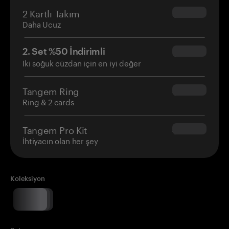
2 Kartlı Takım
$54.90
Daha Ucuz
2. Set %50 İndirimli
$34.95
İki soğuk cüzdan için en iyi değer
Tangem Ring
$160.00
Ring & 2 cards
Tangem Pro Kit
$180.00
İhtiyacın olan her şey
Koleksiyon