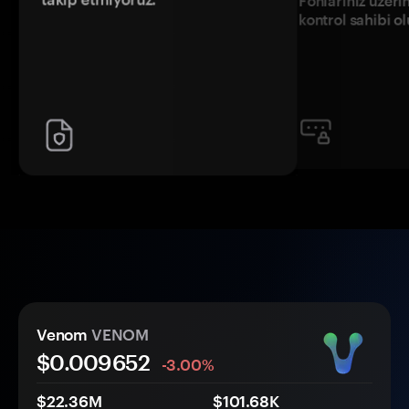
Fonlarınız üzeri
kontrol sahibi o
Venom
VENOM
$0.
00
9652
-3.00%
$22.36M
$101.68K