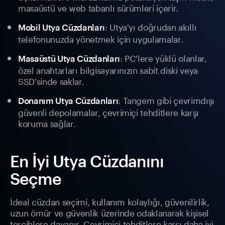
masaüstü ve web tabanlı sürümleri içerir.
: Utya'yı doğrudan akıllı
Mobil Utya Cüzdanları
telefonunuzda yönetmek için uygulamalar.
: PC'lere yüklü olanlar,
Masaüstü Utya Cüzdanları
özel anahtarları bilgisayarınızın sabit diski veya
SSD'sinde saklar.
: Tangem gibi çevrimdışı
Donanım Utya Cüzdanları
güvenli depolamalar, çevrimiçi tehditlere karşı
koruma sağlar.
En İyi Utya Cüzdanını
Seçme
İdeal cüzdan seçimi, kullanım kolaylığı, güvenilirlik,
uzun ömür ve güvenlik üzerinde odaklanarak kişisel
tercihlere dayanır. Çevrimiçi tehditlere karşı daha iyi