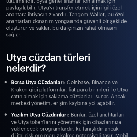
tutulmalıdır, oysa genel anahtar fon almak için
paylaşılabilir. Utya'yı transfer etmek için ilgili özel
anahtara ihtiyacınız vardır. Tangem Wallet, bu özel
anahtarları donanım yongasında güvenli bir şekilde
oluşturur ve saklar, bu da içinizin rahat olmasını
sağlar.
Utya cüzdan türleri
nelerdir?
: Coinbase, Binance ve
Borsa Utya Cüzdanları
Kraken gibi platformlar, fiat para birimleri ile Utya
satın almak için saklama cüzdanları sunar. Ancak
merkezi yönetim, erişim kaybına yol açabilir.
: Bunlar, özel anahtarları
Yazılım Utya Cüzdanları
ve Utya token'larını yönetmek için cihazlarınıza
yüklenecek programlardır, kullanışlıdır ancak
dijital risklere maruz kalma potansiyeli taşır. Mobil,