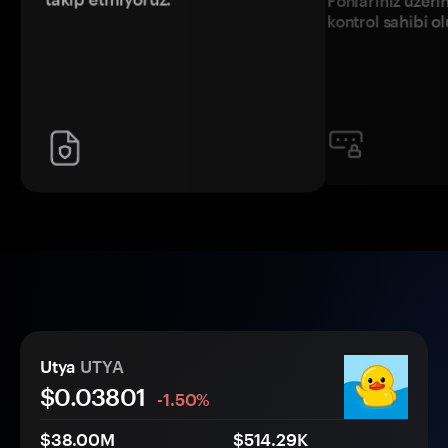
Fonlarınız üzeri
kontrol sahibi o
Utya
UTYA
$0.
0
3801
-1.50%
$38.00M
$514.29K