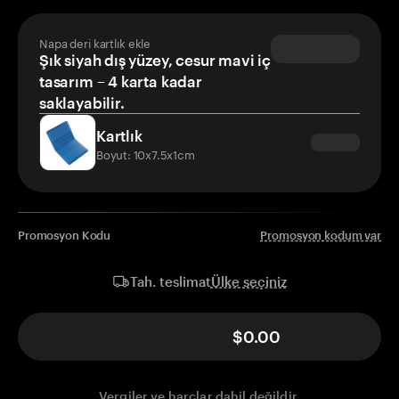
Napa deri kartlık ekle
Şık siyah dış yüzey, cesur mavi iç
tasarım – 4 karta kadar
saklayabilir.
Kartlık
Boyut: 10x7.5x1cm
Promosyon Kodu
Promosyon kodum var
Ülke seçiniz
Tah. teslimat
$0.00
Vergiler ve harçlar dahil değildir.