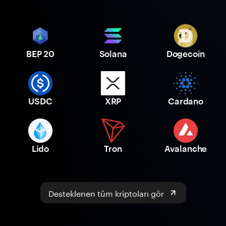
BEP 20
Solana
Dogecoin
USDC
XRP
Cardano
Lido
Tron
Avalanche
Desteklenen tüm kriptoları gör