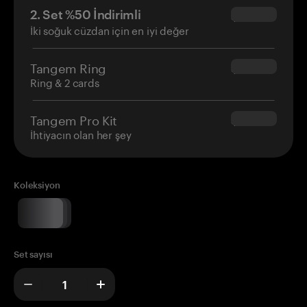
2. Set %50 İndirimli
$34.95
İki soğuk cüzdan için en iyi değer
Tangem Ring
$160.00
Ring & 2 cards
Tangem Pro Kit
$180.00
İhtiyacın olan her şey
Koleksiyon
Set sayısı