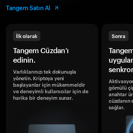
Tangem Satın Al
İlk olarak
Sonra
Tangem Cüzdan’ı
Tangem
edinin.
uygula
senkron
Varlıklarınızı tek dokunuşla
yönetin. Kriptoya yeni
Aktivasyon
başlayanlar için mükemmeldir
gömülü çip
ve deneyimli kullanıcılar için de
anahtar ür
harika bir deneyim sunar.
cüzdanın 
sağlar.