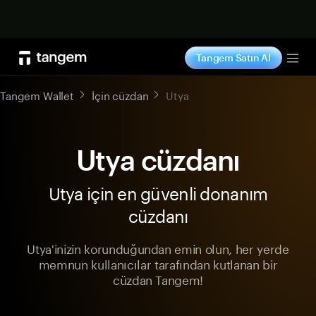
Şimdi alışveriş yap
Tangem Satın Al
Tog
Tangem Wallet
İçin cüzdan
Utya
Utya cüzdanı
Utya için en güvenli donanım
cüzdanı
Utya'inizin korunduğundan emin olun, her yerde
memnun kullanıcılar tarafından kutlanan bir
cüzdan Tangem!