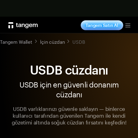
Şimdi alışveriş yap
Tangem Satın Al
Tog
Tangem Wallet
İçin cüzdan
USDB
USDB cüzdanı
USDB için en güvenli donanım
cüzdanı
USDB varlıklarınızı güvenle saklayın — binlerce
kullanıcı tarafından güvenilen Tangem ile kendi
gözetimi altında soğuk cüzdan fırsatını keşfedin!