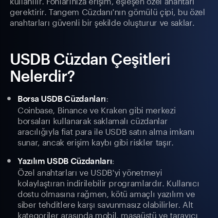
kullanılır. Fonlarınıza erişim, eşleşen özel anahtarı
gerektirir. Tangem Cüzdanı'nın gömülü çipi, bu özel
anahtarları güvenli bir şekilde oluşturur ve saklar.
USDB Cüzdan Çeşitleri
Nelerdir?
:
Borsa USDB Cüzdanları
Coinbase, Binance ve Kraken gibi merkezi
borsaları kullanarak saklamalı cüzdanlar
aracılığıyla fiat para ile USDB satın alma imkanı
sunar, ancak erişim kaybı gibi riskler taşır.
:
Yazılım USDB Cüzdanları
Özel anahtarları ve USDB'yi yönetmeyi
kolaylaştıran indirilebilir programlardır. Kullanıcı
dostu olmasına rağmen, kötü amaçlı yazılım ve
siber tehditlere karşı savunmasız olabilirler. Alt
kategoriler arasında mobil, masaüstü ve tarayıcı