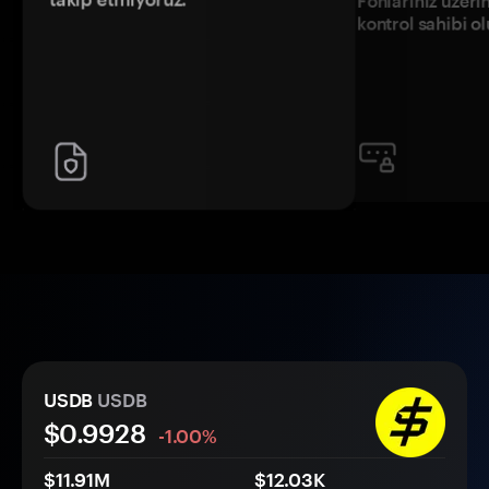
Fonlarınız üzeri
kontrol sahibi o
USDB
USDB
$
0.9928
-1.00%
$11.91M
$12.03K