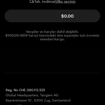
Ülke seçiniz
Tah. teslimat
$0.00
Vergiler ve harçlar dahil değildir.
$100.00 (KDV hariç) üzerindeki tüm siparişler için ücretsiz
standart kargo.
Reg. No CHE-390.112.525
Global Headquarters, Tangem AG
Baarerstrasse 10
,
6300 Zug
,
Switzerland