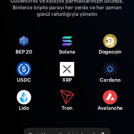
Güvenilirlik ve kolaylık parmaklarınızın ucunda.
Binlerce kripto parayı her yerde ve her zaman
gönül rahatlığıyla yönetin
BEP 20
Solana
Dogecoin
USDC
XRP
Cardano
Lido
Tron
Avalanche
Desteklenen tüm kriptoları gör