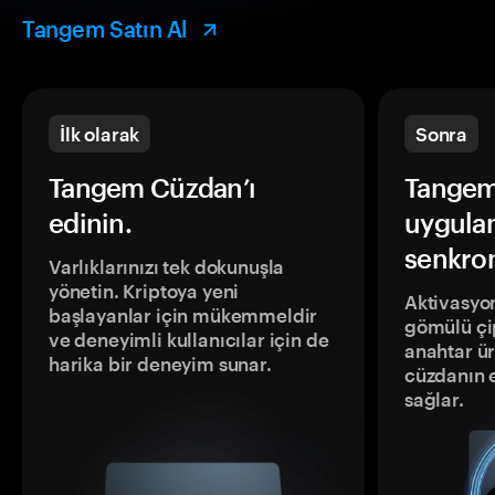
Tangem Satın Al
İlk olarak
Sonra
Tangem Cüzdan’ı
Tangem
edinin.
uygula
senkron
Varlıklarınızı tek dokunuşla
yönetin. Kriptoya yeni
Aktivasyon
başlayanlar için mükemmeldir
gömülü çip
ve deneyimli kullanıcılar için de
anahtar ür
harika bir deneyim sunar.
cüzdanın 
sağlar.