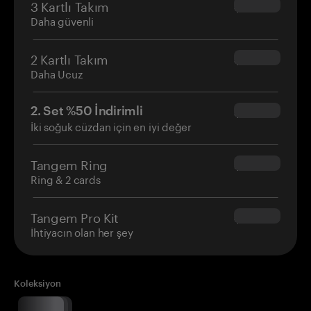
3 Kartlı Takım
$69.90
Daha güvenli
2 Kartlı Takım
$54.90
Daha Ucuz
2. Set %50 İndirimli
$34.95
İki soğuk cüzdan için en iyi değer
Tangem Ring
$160.00
Ring & 2 cards
Tangem Pro Kit
$180.00
İhtiyacın olan her şey
Koleksiyon