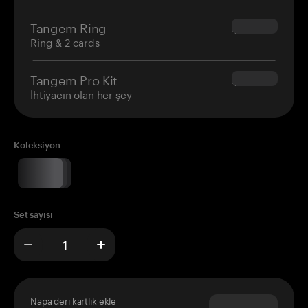
Tangem Ring
$160.00
Ring & 2 cards
Tangem Pro Kit
$180.00
İhtiyacın olan her şey
Koleksiyon
Set sayısı
Napa deri kartlık ekle