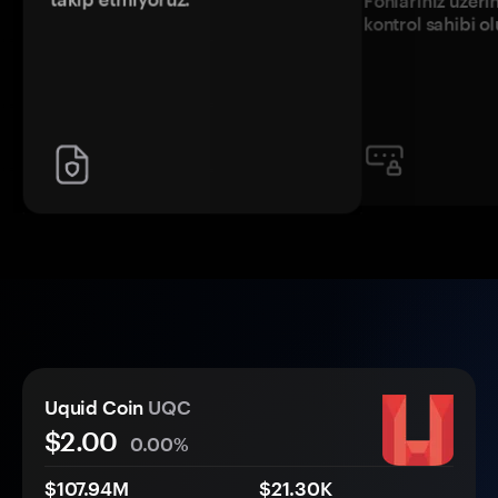
Fonlarınız üzeri
kontrol sahibi o
Uquid Coin
UQC
$2.00
0.00%
$107.94M
$21.30K