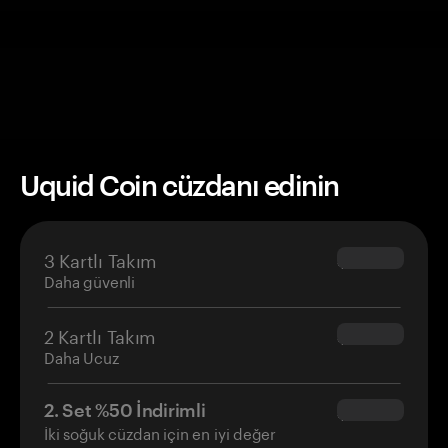
Uquid Coin cüzdanı edinin
3 Kartlı Takım
$69.90
Daha güvenli
2 Kartlı Takım
$54.90
Daha Ucuz
2. Set %50 İndirimli
$34.95
İki soğuk cüzdan için en iyi değer