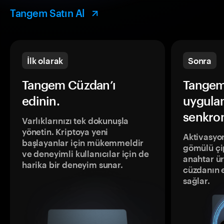
Tangem Satın Al
İlk olarak
Sonra
Tangem Cüzdan’ı
Tangem
edinin.
uygula
senkron
Varlıklarınızı tek dokunuşla
yönetin. Kriptoya yeni
Aktivasyon
başlayanlar için mükemmeldir
gömülü çip
ve deneyimli kullanıcılar için de
anahtar ür
harika bir deneyim sunar.
cüzdanın 
sağlar.