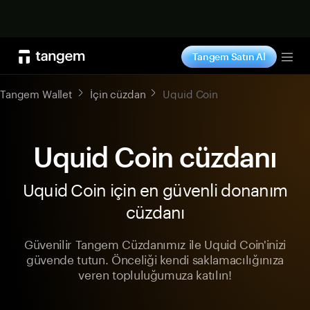
Şimdi alışveriş yap
Tangem Satın Al
Tog
Tangem Wallet
İçin cüzdan
Uquid Coin
Uquid Coin cüzdanı
Uquid Coin için en güvenli donanım
cüzdanı
Güvenilir Tangem Cüzdanımız ile Uquid Coin'inizi
güvende tutun. Önceliği kendi saklamacılığınıza
veren topluluğumuza katılın!