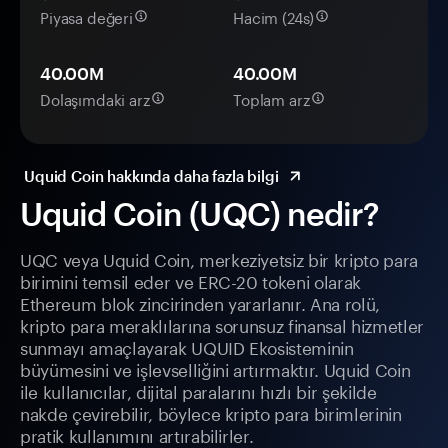
Piyasa değeri
Hacim (24s)
40.00M
40.00M
Dolaşımdaki arz
Toplam arz
Uquid Coin hakkında daha fazla bilgi
Uquid Coin (UQC) nedir?
UQC veya Uquid Coin, merkeziyetsiz bir kripto para
birimini temsil eder ve ERC-20 tokeni olarak
Ethereum blok zincirinden yararlanır. Ana rolü,
kripto para meraklılarına sorunsuz finansal hizmetler
sunmayı amaçlayarak UQUID Ekosisteminin
büyümesini ve işlevselliğini artırmaktır. Uquid Coin
ile kullanıcılar, dijital paralarını hızlı bir şekilde
nakde çevirebilir, böylece kripto para birimlerinin
pratik kullanımını artırabilirler.