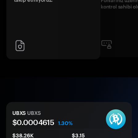
Fonlarınız üzeri
kontrol sahibi o
UBXS
UBXS
$0.
000
4615
1.30%
$38.26K
$3.15