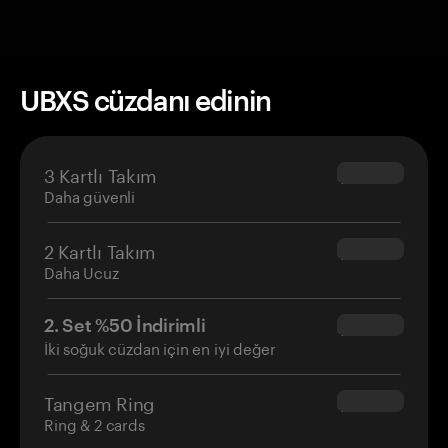
UBXS cüzdanı edinin
3 Kartlı Takım
$69.90
Daha güvenli
2 Kartlı Takım
$54.90
Daha Ucuz
2. Set %50 İndirimli
$34.95
İki soğuk cüzdan için en iyi değer
Tangem Ring
$160.00
Ring & 2 cards