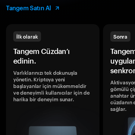
Tangem Satın Al
İlk olarak
Sonra
Tangem Cüzdan’ı
Tangem
edinin.
uygula
senkron
Varlıklarınızı tek dokunuşla
yönetin. Kriptoya yeni
Aktivasyon
başlayanlar için mükemmeldir
gömülü çip
ve deneyimli kullanıcılar için de
anahtar ür
harika bir deneyim sunar.
cüzdanın 
sağlar.