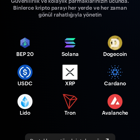
Güvenilirlik ve kolaylık parmaklarınızın ucunda.
Binlerce kripto parayı her yerde ve her zaman
gönül rahatlığıyla yönetin
BEP 20
Solana
Dogecoin
USDC
XRP
Cardano
Lido
Tron
Avalanche
Desteklenen tüm kriptoları gör