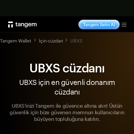
Şimdi alışveriş yap
Tangem Satın Al
Tog
Tangem Wallet
İçin cüzdan
UBXS
UBXS cüzdanı
UBXS için en güvenli donanım
cüzdanı
UBXS'inizi Tangem ile güvence altına alın! Üstün
güvenlik için bize güvenen memnun kullanıcıların
büyüyen topluluğuna katılın.