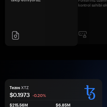
Fonlarınız üzeri
kontrol sahibi o
Tezos
XTZ
$
0.1973
-0.20%
$215.56M
$6.85M