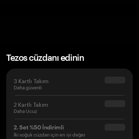
Tezos cüzdanı edinin
3 Kartlı Takım
$69.90
Daha güvenli
2 Kartlı Takım
$54.90
Daha Ucuz
2. Set %50 İndirimli
$34.95
İki soğuk cüzdan için en iyi değer