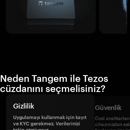
Neden Tangem ile Tezos
cüzdanını seçmelisiniz?
Gizlilik
Güvenlik
Uygulamayı kullanmak için kayıt
Özel anahtarların
ve KYC gerekmez. Verilerinizi
cihazınızdan asl
takip etmiyoruz.