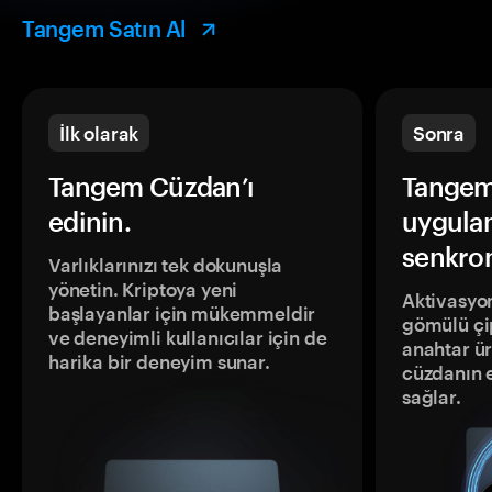
Tangem Satın Al
İlk olarak
Sonra
Tangem Cüzdan’ı
Tangem
edinin.
uygula
senkron
Varlıklarınızı tek dokunuşla
yönetin. Kriptoya yeni
Aktivasyon
başlayanlar için mükemmeldir
gömülü çip
ve deneyimli kullanıcılar için de
anahtar ür
harika bir deneyim sunar.
cüzdanın 
sağlar.