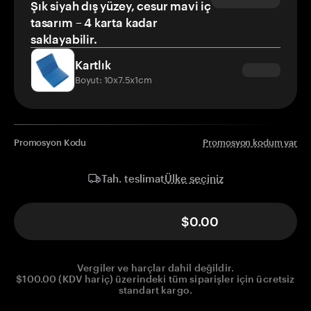
Şık siyah dış yüzey, cesur mavi iç
tasarım – 4 karta kadar
saklayabilir.
Kartlık
Boyut: 10x7.5x1cm
Promosyon Kodu
Promosyon kodum var
Ülke seçiniz
Tah. teslimat
$0.00
Vergiler ve harçlar dahil değildir.
$100.00 (KDV hariç) üzerindeki tüm siparişler için ücretsiz
standart kargo.