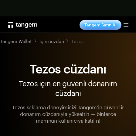
Şimdi alışveriş yap
Tangem Satın Al
Tog
Tangem Wallet
İçin cüzdan
Tezos
Tezos cüzdanı
Tezos için en güvenli donanım
cüzdanı
Tezos saklama deneyiminizi Tangem’in güvenilir
donanım cüzdanıyla yükseltin — binlerce
memnun kullanıcıya katılın!