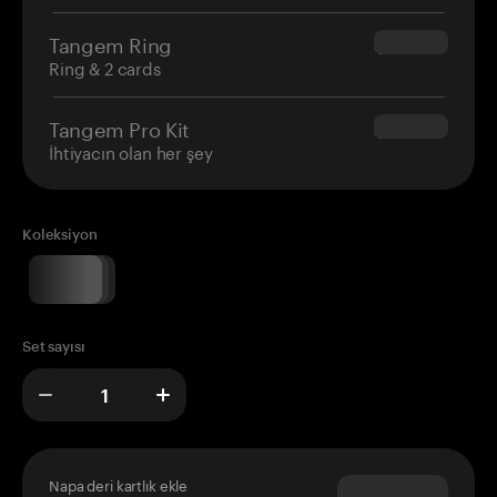
Tangem Ring
$160.00
Ring & 2 cards
Tangem Pro Kit
$180.00
İhtiyacın olan her şey
Koleksiyon
Set sayısı
Napa deri kartlık ekle