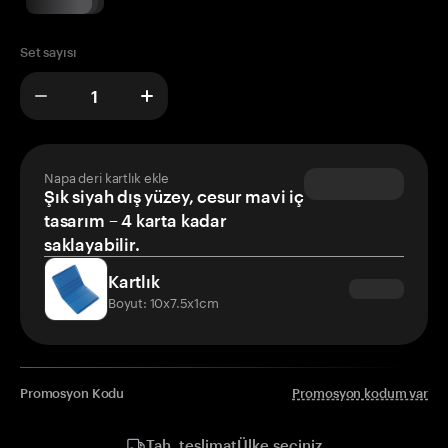
Set sayısı
Napa deri kartlık ekle
Şık siyah dış yüzey, cesur mavi iç
tasarım – 4 karta kadar
saklayabilir.
Kartlık
Boyut: 10x7.5x1cm
Promosyon Kodu
Promosyon kodum var
Ülke seçiniz
Tah. teslimat