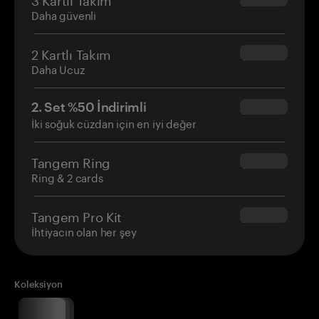
$69.90
Daha güvenli
2 Kartlı Takım
$54.90
Daha Ucuz
2. Set %50 İndirimli
$34.95
İki soğuk cüzdan için en iyi değer
Tangem Ring
$160.00
Ring & 2 cards
Tangem Pro Kit
$180.00
İhtiyacın olan her şey
Koleksiyon