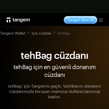
Şimdi alışveriş yap
Tangem Satın Al
Tog
Tangem Wallet
İçin cüzdan
tehBag
tehBag cüzdanı
tehBag için en güvenli donanım
cüzdanı
tehBag' için Tangem'e geçin. Varlıklarını donanım
cüzdanımızla koruyan memnun kullanıcılarımıza
katılın.