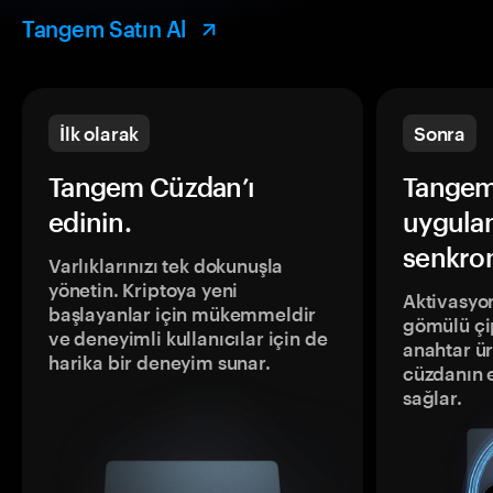
Tangem Satın Al
İlk olarak
Sonra
Tangem Cüzdan’ı
Tangem
edinin.
uygula
senkron
Varlıklarınızı tek dokunuşla
yönetin. Kriptoya yeni
Aktivasyon
başlayanlar için mükemmeldir
gömülü çip
ve deneyimli kullanıcılar için de
anahtar ür
harika bir deneyim sunar.
cüzdanın 
sağlar.