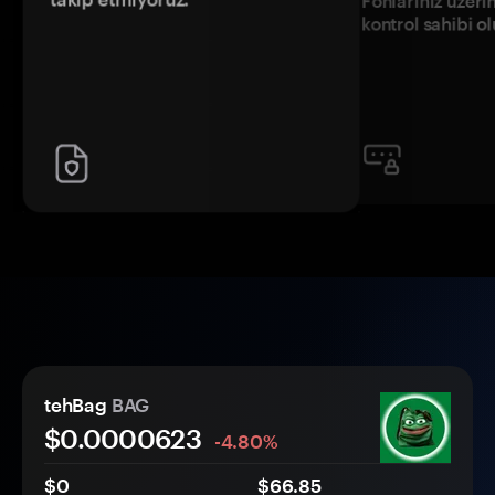
Fonlarınız üzeri
kontrol sahibi o
tehBag
BAG
$0.
0000
623
-4.80%
$0
$66.85