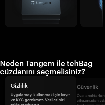
Neden Tangem ile tehBag
cüzdanını seçmelisiniz?
Gizlilik
Güvenlik
Uygulamayı kullanmak için kayıt
Özel anahtarların
ve KYC gerekmez. Verilerinizi
cihazınızdan asl
takip etmiyoruz.