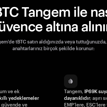
BTC Tangem ile nas
üvence altına alını
em'de tBTC satın aldığınızda veya tuttuğunuzda,
anahtarlarınız birçok şekilde korunur:
lum ve ek
Tangem,
IP69K suy
kıllı yedeklemeler
dayanıklıdır
; aşırı s
iz güvende ve
EMP’lere, ESC’lere 