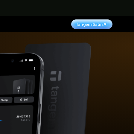
ş yap
Tangem Satın Al