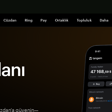
Şimdi alışveri
Cüzdan
Ring
Pay
Ortaklık
Topluluk
Daha
anı
Cüzdan'a güvenin—