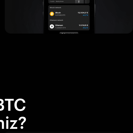
BTC
niz?