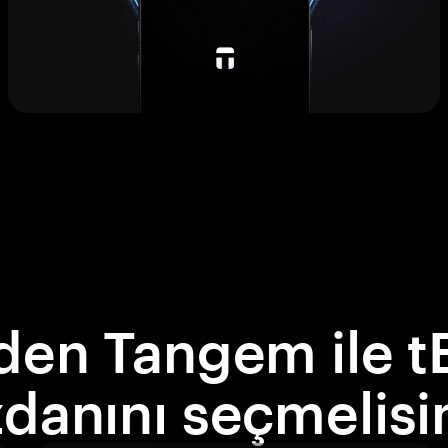
den Tangem ile t
danını seçmelisi