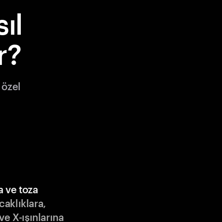
ıl
r?
 özel
a ve toza
ıcaklıklara,
ve X-ışınlarına