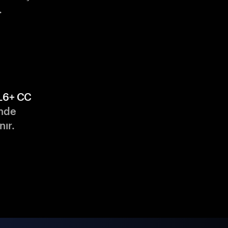
.
L6+ CC
nde
nır.