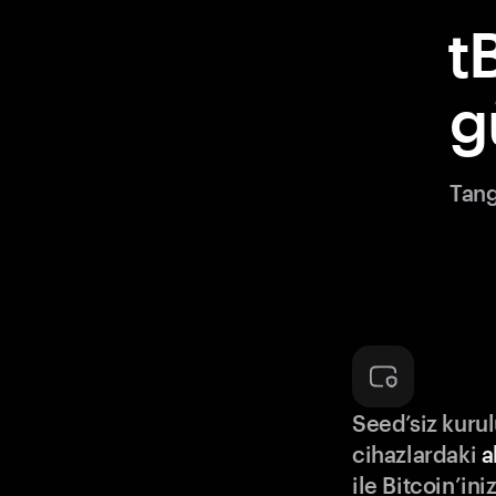
t
g
Tang
Seed’siz kuru
cihazlardaki
a
ile Bitcoin’in