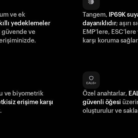
lum ve ek
Tangem,
IP69K suy
kıllı yedeklemeler
dayanıklıdır
; aşırı s
iz güvende ve
EMP’lere, ESC’lere 
 erişiminizde.
karşı koruma sağlar
du ve biyometrik
Özel anahtarlar,
EA
tkisiz erişime karşı
güvenli öğesi
üzeri
.
oluşturulur ve sakla