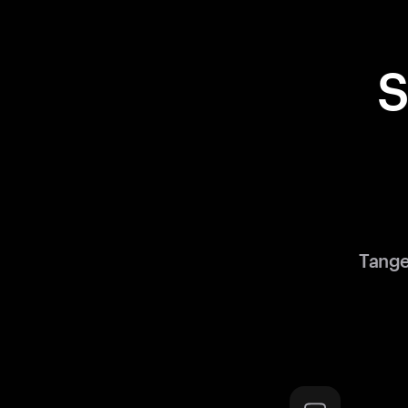
S
Tange