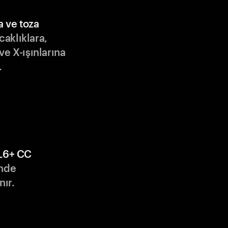
a ve toza
ıcaklıklara,
ve X-ışınlarına
.
L6+ CC
nde
nır.