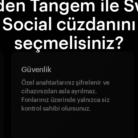
en Tangem ile 
Social cüzdanını
seçmelisiniz?
Güvenlik
Özel anahtarlarınız şifrelenir ve
cihazınızdan asla ayrılmaz.
Fonlarınız üzerinde yalnızca siz
kontrol sahibi olursunuz.