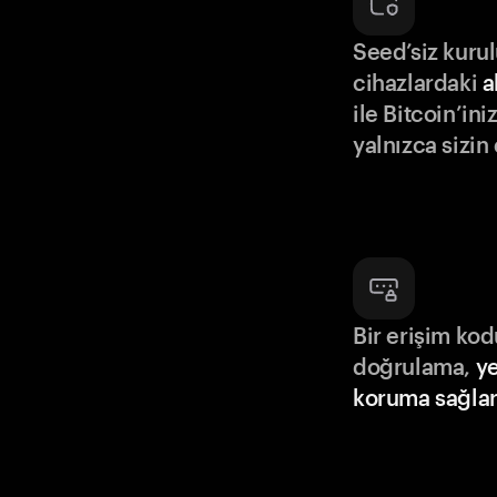
Seed’siz kuru
cihazlardaki
a
ile Bitcoin’in
yalnızca sizin
Bir erişim ko
doğrulama,
ye
koruma sağlar