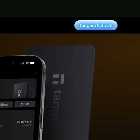
ş yap
Tangem Satın Al