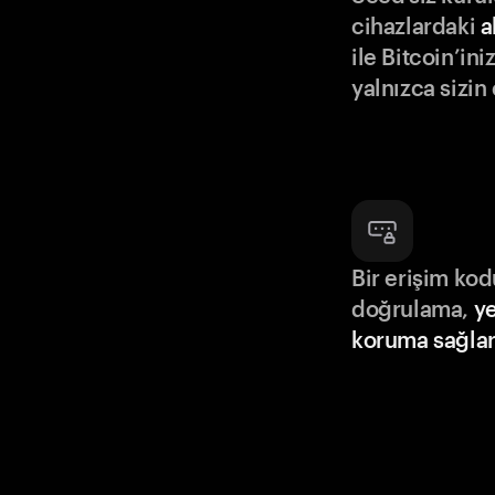
cihazlardaki
a
ile Bitcoin’in
yalnızca sizin
Bir erişim ko
doğrulama,
ye
koruma sağlar