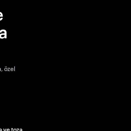
e
a
, özel
a ve toza