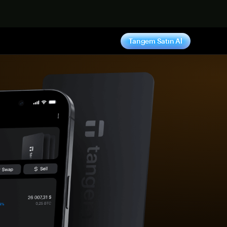
ş yap
Tangem Satın Al