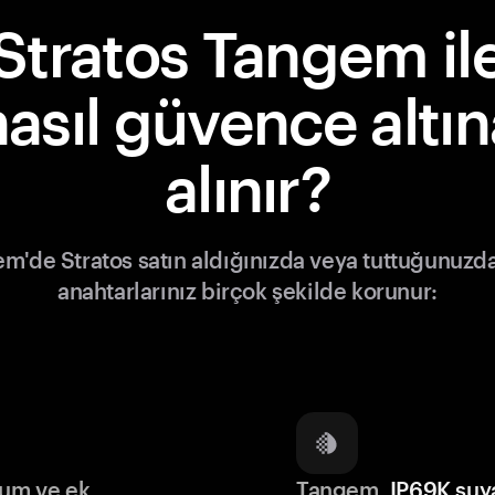
Stratos Tangem il
nasıl güvence altın
alınır?
m'de Stratos satın aldığınızda veya tuttuğunuzda
anahtarlarınız birçok şekilde korunur:
lum ve ek
Tangem,
IP69K suy