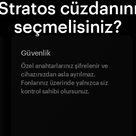
Stratos cüzdanın
seçmelisiniz?
Güvenlik
Özel anahtarlarınız şifrelenir ve
cihazınızdan asla ayrılmaz.
Fonlarınız üzerinde yalnızca siz
kontrol sahibi olursunuz.