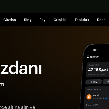
Şimdi alışveri
Cüzdan
Ring
Pay
Ortaklık
Topluluk
Daha
üzdanı
ım
e altına alın ve