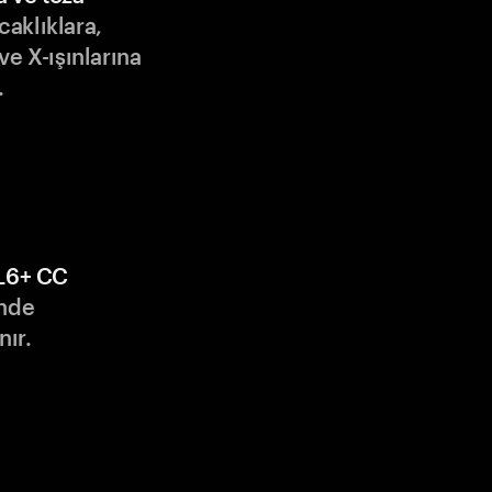
ıcaklıklara,
ve X-ışınlarına
.
L6+ CC
nde
nır.