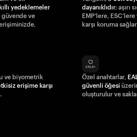
kıllı yedeklemeler
dayanıklıdır
; aşırı s
iz güvende ve
EMP’lere, ESC’lere 
 erişiminizde.
karşı koruma sağlar
du ve biyometrik
Özel anahtarlar,
EA
tkisiz erişime karşı
güvenli öğesi
üzeri
.
oluşturulur ve sakla