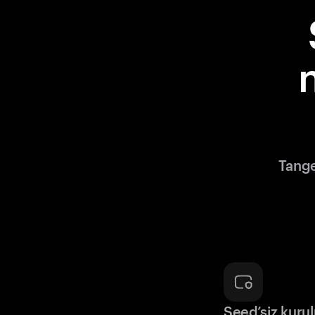
Tange
Seed’siz kuru