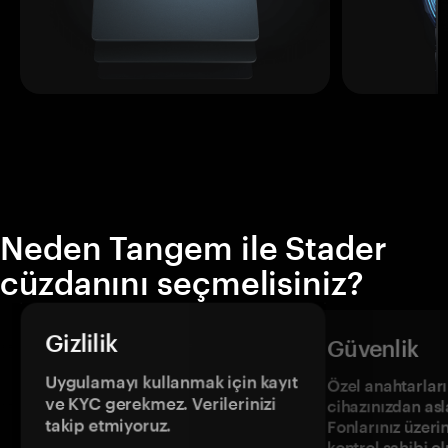
Neden Tangem ile Stader
cüzdanını seçmelisiniz?
Gizlilik
Güvenlik
Uygulamayı kullanmak için kayıt
Özel anahtarların
ve KYC gerekmez. Verilerinizi
cihazınızdan asl
takip etmiyoruz.
Fonlarınız üzeri
kontrol sahibi o