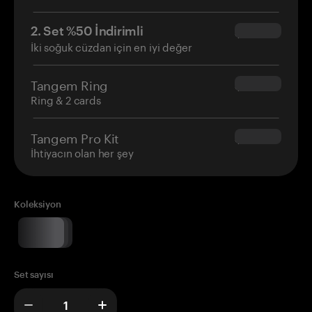
2. Set %50 İndirimli
$34.95
İki soğuk cüzdan için en iyi değer
Tangem Ring
$160.00
Ring & 2 cards
Tangem Pro Kit
$180.00
İhtiyacın olan her şey
Koleksiyon
Set sayısı