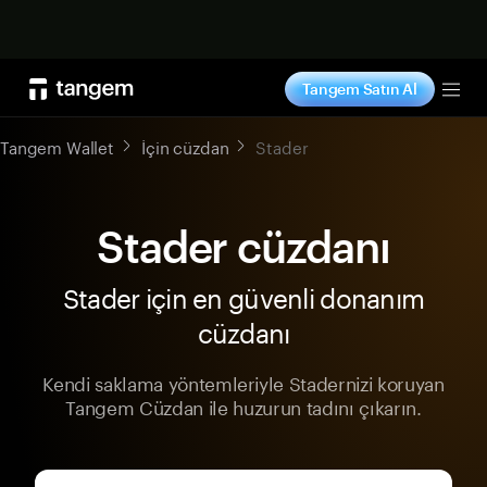
Şimdi alışveriş yap
Tangem Satın Al
Tog
Tangem Wallet
İçin cüzdan
Stader
Stader cüzdanı
Stader için en güvenli donanım
cüzdanı
Kendi saklama yöntemleriyle Stadernizi koruyan
Tangem Cüzdan ile huzurun tadını çıkarın.