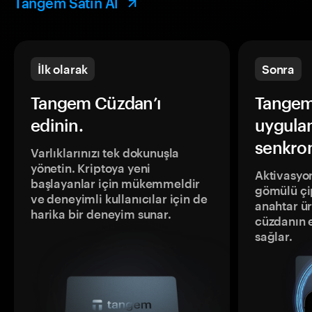
Tangem Satın Al
İlk olarak
Sonra
Tangem Cüzdan’ı
Tangem
edinin.
uygula
senkron
Varlıklarınızı tek dokunuşla
yönetin. Kriptoya yeni
Aktivasyon
başlayanlar için mükemmeldir
gömülü çip
ve deneyimli kullanıcılar için de
anahtar ür
harika bir deneyim sunar.
cüzdanın 
sağlar.