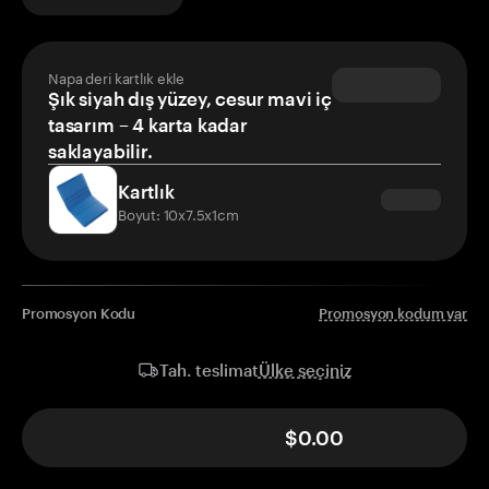
Napa deri kartlık ekle
Şık siyah dış yüzey, cesur mavi iç
tasarım – 4 karta kadar
saklayabilir.
Kartlık
Boyut: 10x7.5x1cm
Promosyon Kodu
Promosyon kodum var
Ülke seçiniz
Tah. teslimat
$0.00