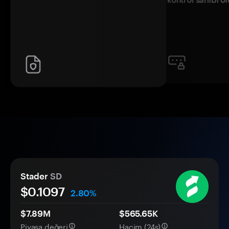
Stader
SD
$
0.1097
2.80%
$7.89M
$565.65K
Piyasa değeri
Hacim (24s)