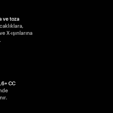
a ve toza
ıcaklıklara,
ve X-ışınlarına
.
L6+ CC
nde
nır.