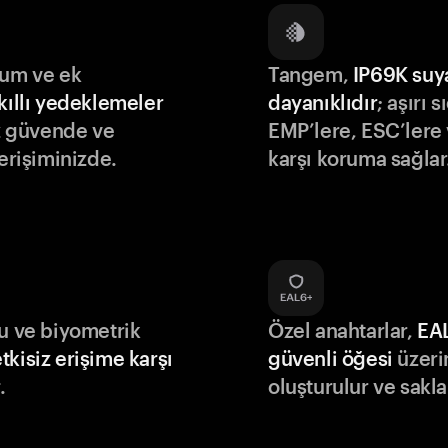
lum ve ek
Tangem,
IP69K suy
kıllı yedeklemeler
dayanıklıdır
; aşırı s
iz güvende ve
EMP’lere, ESC’lere 
 erişiminizde.
karşı koruma sağlar
du ve biyometrik
Özel anahtarlar,
EA
tkisiz erişime karşı
güvenli öğesi
üzeri
.
oluşturulur ve sakla