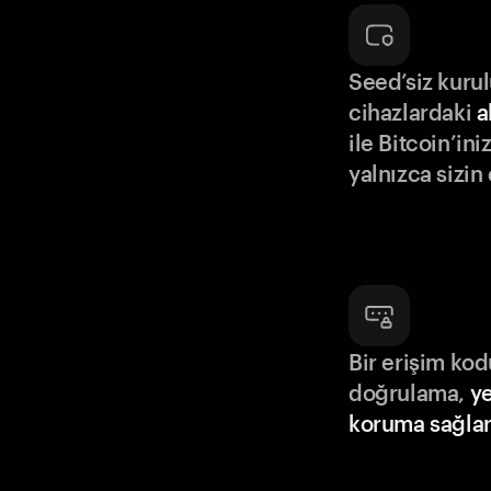
Seed’siz kuru
cihazlardaki
a
ile Bitcoin’in
yalnızca sizin
Bir erişim ko
doğrulama,
ye
koruma sağlar