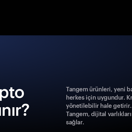
pto
Tangem ürünleri, yeni b
herkes için uygundur. K
ınır?
yönetilebilir hale getiri
Tangem, dijital varlıklar
sağlar.