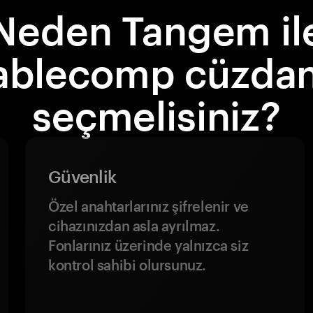
Neden Tangem il
ablecomp cüzdan
seçmelisiniz?
Güvenlik
Özel anahtarlarınız şifrelenir ve
cihazınızdan asla ayrılmaz.
Fonlarınız üzerinde yalnızca siz
kontrol sahibi olursunuz.