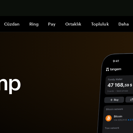
Şimdi alışveri
Cüzdan
Ring
Pay
Ortaklık
Topluluk
Daha
mp