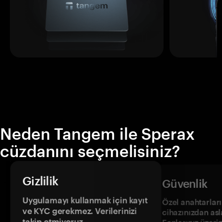
Neden Tangem ile Sperax
cüzdanını seçmelisiniz?
Gizlilik
Güvenlik
Uygulamayı kullanmak için kayıt
Özel anahtarların
ve KYC gerekmez. Verilerinizi
cihazınızdan asl
takip etmiyoruz.