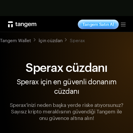
Şimdi alışveriş yap
Tangem Satın Al
Tog
Tangem Wallet
İçin cüzdan
Sperax
Sperax cüzdanı
Sperax için en güvenli donanım
cüzdanı
Sperax'inizi neden başka yerde riske atıyorsunuz?
Sayısız kripto meraklısının güvendiği Tangem ile
onu güvence altına alın!