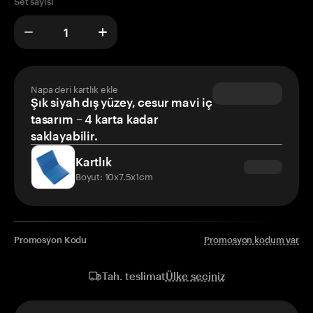
Set sayısı
Napa deri kartlık ekle
Şık siyah dış yüzey, cesur mavi iç
tasarım – 4 karta kadar
saklayabilir.
Kartlık
Boyut: 10x7.5x1cm
Promosyon Kodu
Promosyon kodum var
Ülke seçiniz
Tah. teslimat