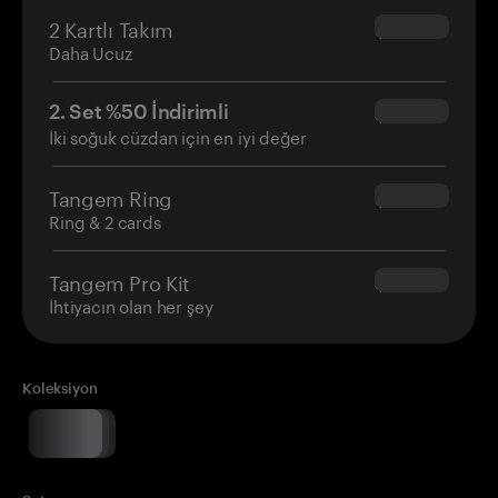
2 Kartlı Takım
$54.90
Daha Ucuz
2. Set %50 İndirimli
$34.95
İki soğuk cüzdan için en iyi değer
Tangem Ring
$160.00
Ring & 2 cards
Tangem Pro Kit
$180.00
İhtiyacın olan her şey
Koleksiyon