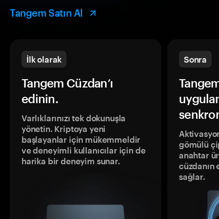
Tangem Satın Al
İlk olarak
Sonra
Tangem Cüzdan’ı
Tangem
edinin.
uygula
senkron
Varlıklarınızı tek dokunuşla
yönetin. Kriptoya yeni
Aktivasyon
başlayanlar için mükemmeldir
gömülü çip
ve deneyimli kullanıcılar için de
anahtar ür
harika bir deneyim sunar.
cüzdanın 
sağlar.