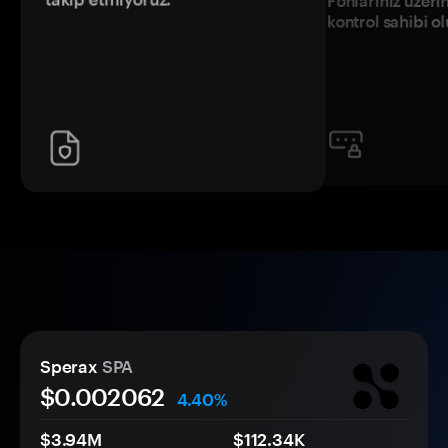
Fonlarınız üzeri
kontrol sahibi o
Sperax
SPA
$0.
00
2062
4.40%
$3.94M
$112.34K