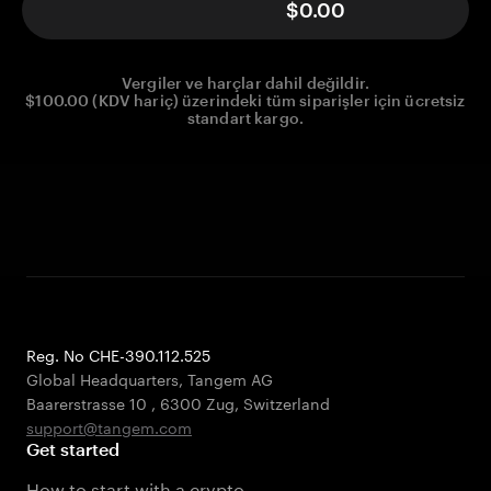
$0.00
Vergiler ve harçlar dahil değildir.
$100.00 (KDV hariç) üzerindeki tüm siparişler için ücretsiz
standart kargo.
Reg. No CHE-390.112.525
Global Headquarters, Tangem AG
Baarerstrasse 10
,
6300 Zug
,
Switzerland
support@tangem.com
Get started
How to start with a crypto