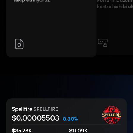
Fonlarınız üzeri
kontrol sahibi o
Spellfire
SPELLFIRE
$0.
0000
5503
0.30%
$35.28K
$11.09K