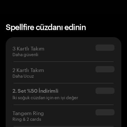
Spellfire cüzdanı edinin
3 Kartlı Takım
$69.90
Daha güvenli
2 Kartlı Takım
$54.90
Daha Ucuz
2. Set %50 İndirimli
$34.95
İki soğuk cüzdan için en iyi değer
Tangem Ring
$160.00
Ring & 2 cards