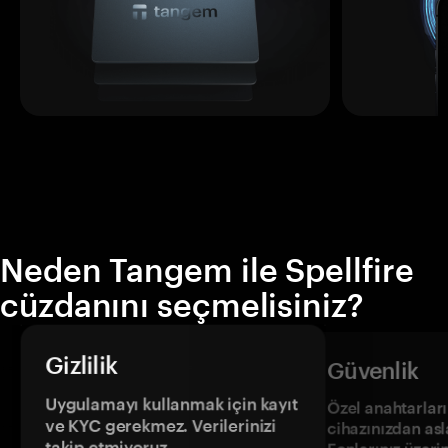
Neden Tangem ile Spellfire
cüzdanını seçmelisiniz?
Gizlilik
Güvenlik
Uygulamayı kullanmak için kayıt
Özel anahtarların
ve KYC gerekmez. Verilerinizi
cihazınızdan asl
takip etmiyoruz.