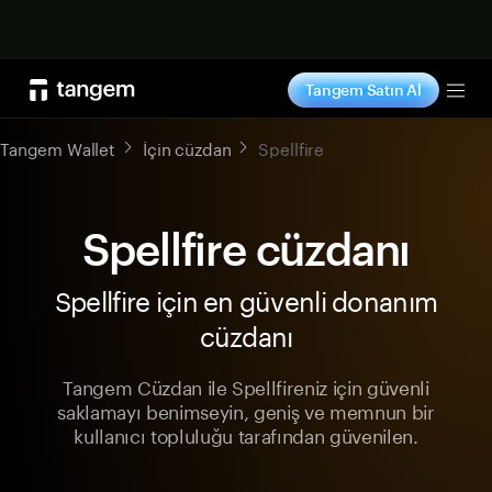
Şimdi alışveriş yap
Tangem Satın Al
Tog
Tangem Wallet
İçin cüzdan
Spellfire
Spellfire cüzdanı
Spellfire için en güvenli donanım
cüzdanı
Tangem Cüzdan ile Spellfireniz için güvenli
saklamayı benimseyin, geniş ve memnun bir
kullanıcı topluluğu tarafından güvenilen.