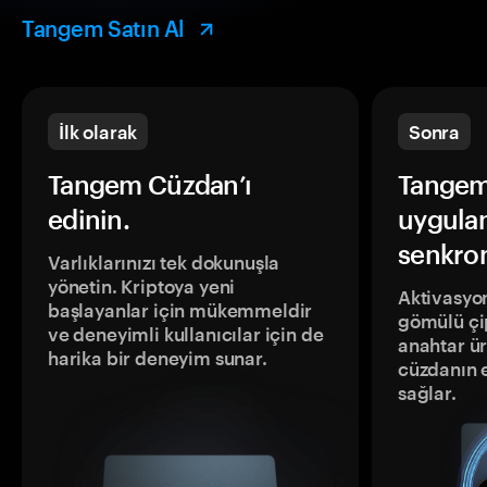
Tangem Satın Al
İlk olarak
Sonra
Tangem Cüzdan’ı
Tangem
edinin.
uygula
senkron
Varlıklarınızı tek dokunuşla
yönetin. Kriptoya yeni
Aktivasyon
başlayanlar için mükemmeldir
gömülü çip
ve deneyimli kullanıcılar için de
anahtar ür
harika bir deneyim sunar.
cüzdanın 
sağlar.