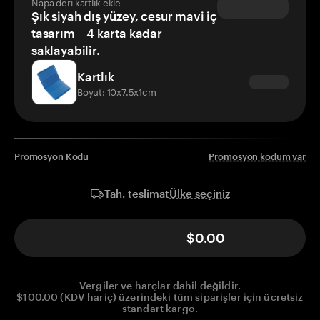
Napa deri kartlık ekle
Şık siyah dış yüzey, cesur mavi iç
tasarım – 4 karta kadar
saklayabilir.
Kartlık
Boyut: 10x7.5x1cm
Promosyon Kodu
Promosyon kodum var
Ülke seçiniz
Tah. teslimat
$0.00
Vergiler ve harçlar dahil değildir.
$100.00 (KDV hariç) üzerindeki tüm siparişler için ücretsiz
standart kargo.