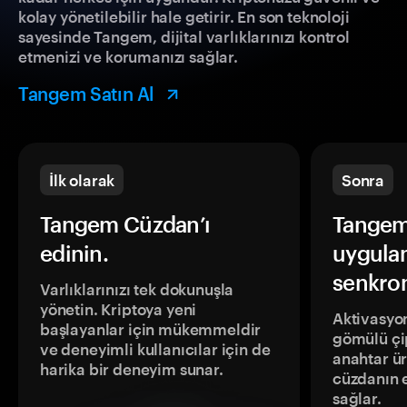
kolay yönetilebilir hale getirir. En son teknoloji
sayesinde Tangem, dijital varlıklarınızı kontrol
etmenizi ve korumanızı sağlar.
Tangem Satın Al
İlk olarak
Sonra
Tangem Cüzdan’ı
Tangem
edinin.
uygula
senkron
Varlıklarınızı tek dokunuşla
yönetin. Kriptoya yeni
Aktivasyon
başlayanlar için mükemmeldir
gömülü çip
ve deneyimli kullanıcılar için de
anahtar ür
harika bir deneyim sunar.
cüzdanın 
sağlar.