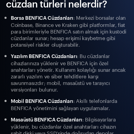
cüzdan türleri nelerdir?
: Merkezi borsalar olan
Borsa BENFICA Cüzdanları
Coinbase, Binance ve Kraken gibi platformlar, fiat
para birimleriyle BENFICA satın almak için kustodi
cüzdanlar sunar; hesap erişimi kaybetme gibi
potansiyel riskler oluşturabilir.
: Bu cüzdanlar
Yazılım BENFICA Cüzdanları
cihazlarınıza yüklenir ve BENFICA için özel
anahtarları yönetir. Kullanım kolaylığı sunar ancak
zararlı yazılım ve siber tehditlere karşı
savunmasızdır; mobil, masaüstü ve tarayıcı
versiyonları bulunur.
: Akıllı telefonlarda
Mobil BENFICA Cüzdanları
BENFICA yönetimini sağlayan uygulamalar.
: Bilgisayarlara
Masaüstü BENFICA Cüzdanları
yüklenir, bu cüzdanlar özel anahtarları cihazın
sabit diski veya SSD'sinde doğrudan depolar.