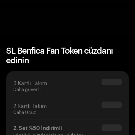
SL Benfica Fan Token cüzdanı
edinin
3 Kartlı Takım
$69.90
Daha güvenli
2 Kartlı Takım
$54.90
Daha Ucuz
2. Set %50 İndirimli
$34.95
İki soğuk cüzdan için en iyi değer