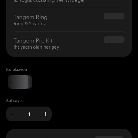
Tangem Ring
$160.00
Ring & 2 cards
Tangem Pro Kit
$180.00
İhtiyacın olan her şey
Koleksiyon
Set sayısı