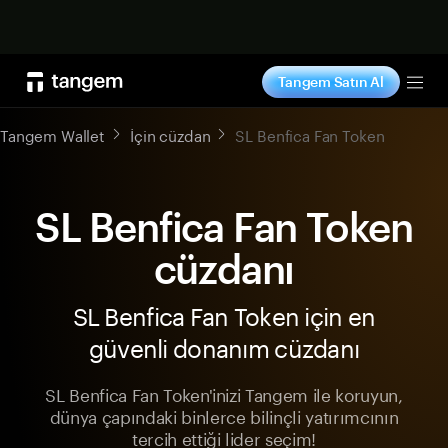
Şimdi alışveriş yap
Tangem Satın Al
Tog
Tangem Wallet
İçin cüzdan
SL Benfica Fan Token
SL Benfica Fan Token
cüzdanı
SL Benfica Fan Token için en
güvenli donanım cüzdanı
SL Benfica Fan Token'inizi Tangem ile koruyun,
dünya çapındaki binlerce bilinçli yatırımcının
tercih ettiği lider seçim!