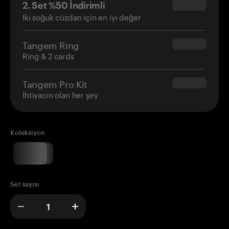
2. Set %50 İndirimli
$34.95
İki soğuk cüzdan için en iyi değer
Tangem Ring
$160.00
Ring & 2 cards
Tangem Pro Kit
$180.00
İhtiyacın olan her şey
Koleksiyon
Set sayısı