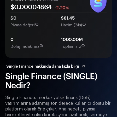
$0.
0000
4864
-2.20%
$0
$81.45
Piyasa değeri
Hacim (24s)
0
1000.00M
Dolaşımdaki arz
Toplam arz
Single Finance hakkında daha fazla bilgi
Single Finance (SINGLE)
Nedir?
Single Finance, merkeziyetsiz finans (DeFi)
yatırımlarına adanmış son derece kullanıcı dostu bir
platform olarak öne çıkar. Ana hedefi, piyasa
hareketleriyle olan korelasyonu azaltarak, sermaye