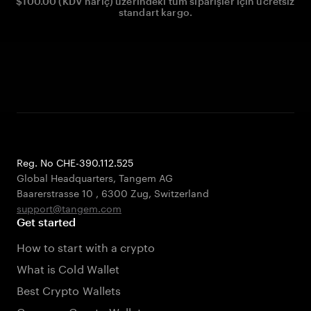
$100.00 (KDV hariç) üzerindeki tüm siparişler için ücretsiz
standart kargo.
Reg. No CHE-390.112.525
Global Headquarters, Tangem AG
Baarerstrasse 10
,
6300 Zug
,
Switzerland
support@tangem.com
Get started
How to start with a crypto
What is Cold Wallet
Best Crypto Wallets
Compare Crypto Wallets