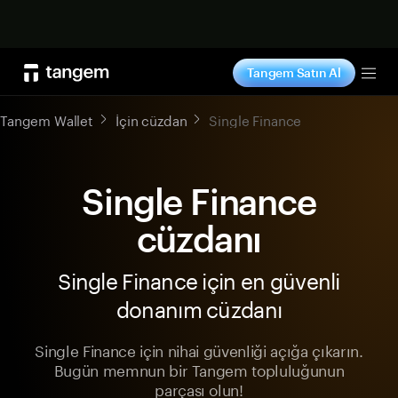
Şimdi alışveriş yap
Tangem Satın Al
Tog
Tangem Wallet
İçin cüzdan
Single Finance
Single Finance
cüzdanı
Single Finance için en güvenli
donanım cüzdanı
Single Finance için nihai güvenliği açığa çıkarın.
Bugün memnun bir Tangem topluluğunun
parçası olun!