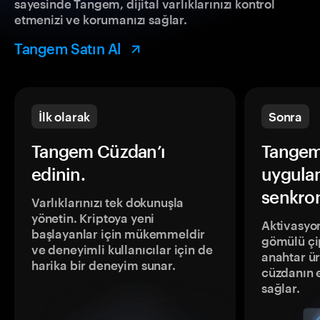
sayesinde Tangem, dijital varlıklarınızı kontrol
etmenizi ve korumanızı sağlar.
Tangem Satın Al
İlk olarak
Sonra
Tangem Cüzdan’ı
Tangem
edinin.
uygula
senkron
Varlıklarınızı tek dokunuşla
yönetin. Kriptoya yeni
Aktivasyon
başlayanlar için mükemmeldir
gömülü çip
ve deneyimli kullanıcılar için de
anahtar ür
harika bir deneyim sunar.
cüzdanın 
sağlar.