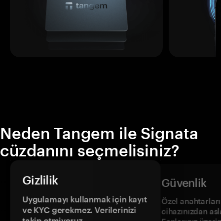
Neden Tangem ile Signata
cüzdanını seçmelisiniz?
Gizlilik
Güvenlik
Uygulamayı kullanmak için kayıt
Özel anahtarların
ve KYC gerekmez. Verilerinizi
cihazınızdan asl
takip etmiyoruz.