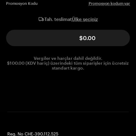
Promosyon Kodu
Promosyon kodum var
Ülke seçiniz
Tah. teslimat
$0.00
Vergiler ve harçlar dahil değildir.
$100.00 (KDV hariç) üzerindeki tüm siparişler için ücretsiz
standart kargo.
Reg. No CHE-390.112.525