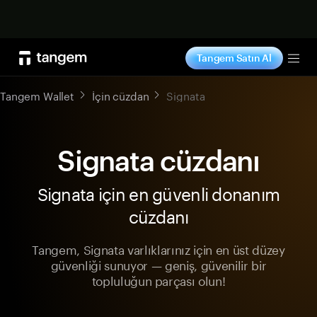
Şimdi alışveriş yap
Tangem Satın Al
Tog
Tangem Wallet
İçin cüzdan
Signata
Signata cüzdanı
Signata için en güvenli donanım
cüzdanı
Tangem, Signata varlıklarınız için en üst düzey
güvenliği sunuyor — geniş, güvenilir bir
topluluğun parçası olun!