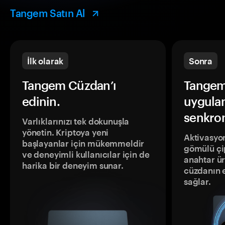
Tangem Satın Al
İlk olarak
Sonra
Tangem Cüzdan’ı
Tangem
edinin.
uygula
senkron
Varlıklarınızı tek dokunuşla
yönetin. Kriptoya yeni
Aktivasyon
başlayanlar için mükemmeldir
gömülü çip
ve deneyimli kullanıcılar için de
anahtar ür
harika bir deneyim sunar.
cüzdanın 
sağlar.