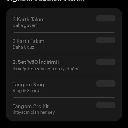
3 Kartlı Takım
$69.90
Daha güvenli
2 Kartlı Takım
$54.90
Daha Ucuz
2. Set %50 İndirimli
$34.95
İki soğuk cüzdan için en iyi değer
Tangem Ring
$160.00
Ring & 2 cards
Tangem Pro Kit
$180.00
İhtiyacın olan her şey