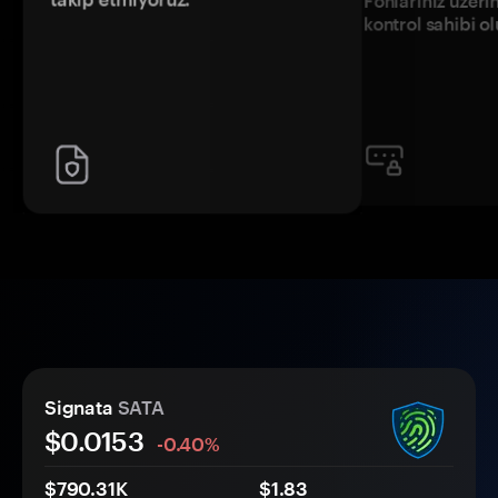
Fonlarınız üzeri
kontrol sahibi o
Signata
SATA
$0.
0
153
-0.40%
$790.31K
$1.83